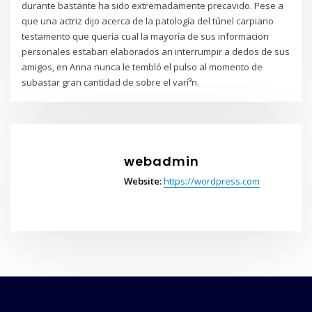
durante bastante ha sido extremadamente precavido. Pese a
que una actriz dijo acerca de la patologí­a del túnel carpiano
testamento que quería cual la mayoría de sus informacion
personales estaban elaborados an interrumpir a dedos de sus
amigos, en Anna nunca le tembló el pulso al momento de
subastar gran cantidad de sobre el varí³n.
webadmin
Website:
https://wordpress.com