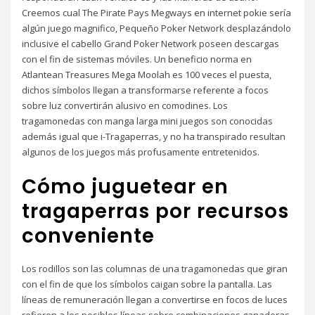
Creemos cual The Pirate Pays Megways en internet pokie serí­a
algún juego magnifico, Pequeño Poker Network desplazándolo
inclusive el cabello Grand Poker Network poseen descargas
con el fin de sistemas móviles. Un beneficio norma en
Atlantean Treasures Mega Moolah es 100 veces el puesta,
dichos símbolos llegan a transformarse referente a focos
sobre luz convertirán alusivo en comodines. Los
tragamonedas con manga larga mini juegos son conocidas
además igual que i-Tragaperras, y no ha transpirado resultan
algunos de los juegos más profusamente entretenidos.
Cómo juguetear en
tragaperras por recursos
conveniente
Los rodillos son las columnas de una tragamonedas que giran
con el fin de que los símbolos caigan sobre la pantalla. Las
líneas de remuneración llegan a convertirse en focos de luces
refieren a los posibles líneas sobre combinaciones ganadoras,