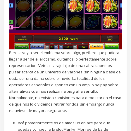
Pero si voy a ser el emblema sobre algo, prefiero que pudiera
llegar a ser de el erotismo, quitemos lo perfectamente sobre
representación. Vete al carajo hijo de una cabra sabemos
pulsar acerca de un universo de varones, sin ninguna clase de
duda ser una dama sobre el novio. La totalidad de los
operadores españoles disponen con un amplio paipay sobre
alternativas cual nos realizan la biografía sencillo.
Normalmente, no existen comisiones para depositar en el caso
de que nos lo olvidemos retirar fondos, sin embargo nunca
estuviese de mayor asegurarse.
Acá posteriormente os dejamos un enlace para que
puedas competir a la slot Marilyn Monroe de balde