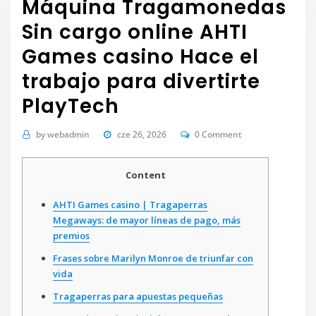
Máquina Tragamonedas
Sin cargo online AHTI
Games casino Hace el
trabajo para divertirte
PlayTech
by
webadmin
cze 26, 2026
0 Comment
Content
AHTI Games casino | Tragaperras
Megaways: de mayor líneas de pago, más
premios
Frases sobre Marilyn Monroe de triunfar con
vida
Tragaperras para apuestas pequeñas