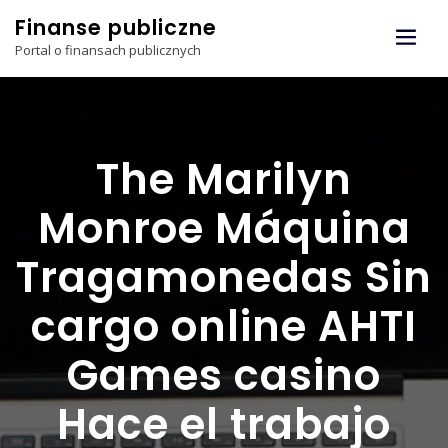
Skip
Finanse publiczne
to
Portal o finansach publicznych
content
The Marilyn
Monroe Máquina
Tragamonedas Sin
cargo online AHTI
Games casino
Hace el trabajo