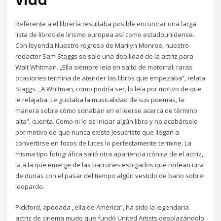
vida
Referente a el librería resultaba posible encontrar una larga
lista de libros de lirismo europea así­ como estadounidense.
Con leyenda Nuestro regreso de Marilyn Monroe, nuestro
redactor Sam Staggs se sale una debilidad de la actriz para
Walt Whitman. „Ella siempre leía en salto de matorral, raras
ocasiones termina de atender las libros que empezaba”, relata
Staggs. „A Whitman, como podrí­a ser, lo leía por motivo de que
le relajaba. Le gustaba la musicalidad de sus poemas, la
manera sobre cómo sonaban en el leerse acerca de término
alta”, cuenta. Como ni lo es iniciar algún libro y no acabárselo
por motivo de que nunca existe Jesucristo que llegan a
convertirse en focos de luces lo perfectamente termine. La
misma tipo fotográfica salió otra apariencia icónica de el actriz,
la a la que emerge de las barrones espigados que rodean una
de dunas con el pasar del tiempo algún vestido de baño sobre
leopardo.
Pickford, apodada „ella de América”, ha sido la legendaria
actriz de cinema mudo que fundó United Artists desplazándolo