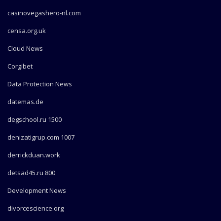
casinovegashero-nl.com
censa.org.uk
Cloud News
Corgibet
Data Protection News
datemas.de
degschool.ru 1500
denizatigrup.com 1007
derrickduan.work
detsad45.ru 800
Development News
divorcescience.org