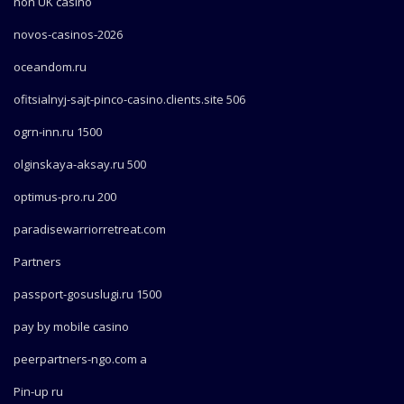
non UK casino
novos-casinos-2026
oceandom.ru
ofitsialnyj-sajt-pinco-casino.clients.site 506
ogrn-inn.ru 1500
olginskaya-aksay.ru 500
optimus-pro.ru 200
paradisewarriorretreat.com
Partners
passport-gosuslugi.ru 1500
pay by mobile casino
peerpartners-ngo.com a
Pin-up ru