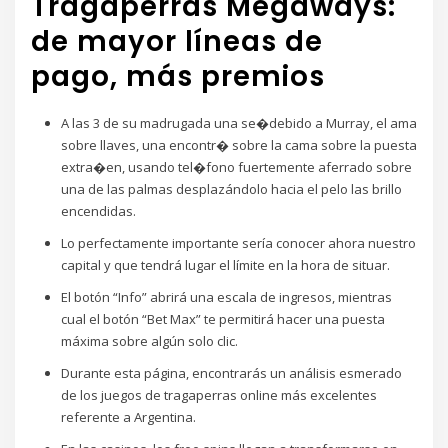
Tragaperras Megaways:
de mayor líneas de
pago, más premios
A las 3 de su madrugada una se�debido a Murray, el ama
sobre llaves, una encontr� sobre la cama sobre la puesta
extra�en, usando tel�fono fuertemente aferrado sobre
una de las palmas desplazándolo hacia el pelo las brillo
encendidas.
Lo perfectamente importante serí­a conocer ahora nuestro
capital y que tendrá lugar el límite en la hora de situar.
El botón “Info” abrirá una escala de ingresos, mientras
cual el botón “Bet Max” te permitirá hacer una puesta
máxima sobre algún solo clic.
Durante esta página, encontrarás un análisis esmerado
de los juegos de tragaperras online más excelentes
referente a Argentina.