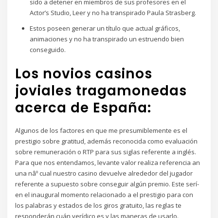
sido a detener en miembros de sus profesores en el
Actor’s Studio, Leer y no ha transpirado Paula Strasberg.
Estos poseen generar un título que actual gráficos,
animaciones y no ha transpirado un estruendo bien
conseguido.
Los novios casinos
joviales tragamonedas
acerca de España:
Algunos de los factores en que me presumiblemente es el
prestigio sobre gratitud, además reconocida como evaluación
sobre remuneración o RTP para sus siglas referente a inglés.
Para que nos entendamos, levante valor realiza referencia an
una nâº cual nuestro casino devuelve alrededor del jugador
referente a supuesto sobre conseguir algún premio. Este serí­
en el inaugural momento relacionado a el prestigio para con
los palabras y estados de los giros gratuito, las reglas te
responderán cuán verídico es y las maneras de usarlo.