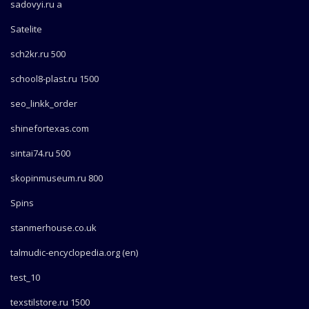
sadovyi.ru a
Satelite
sch2kr.ru 500
school8-plast.ru 1500
seo_linkk_order
shinefortexas.com
sintai74.ru 500
skopinmuseum.ru 800
Spins
stanmerhouse.co.uk
talmudic-encyclopedia.org (en)
test_10
texstilstore.ru 1500