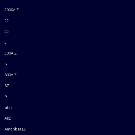
2000A Z
22
25
5
500A Z
6
800A Z
87
9
ahh
Allz
Amonbet (3)