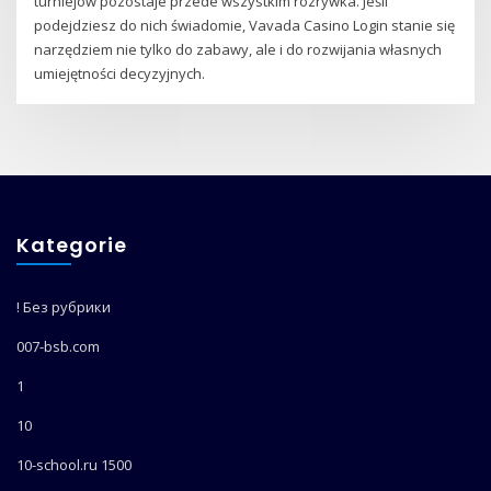
turniejów pozostaje przede wszystkim rozrywka. Jeśli
podejdziesz do nich świadomie, Vavada Casino Login stanie się
narzędziem nie tylko do zabawy, ale i do rozwijania własnych
umiejętności decyzyjnych.
Kategorie
! Без рубрики
007-bsb.com
1
10
10-school.ru 1500