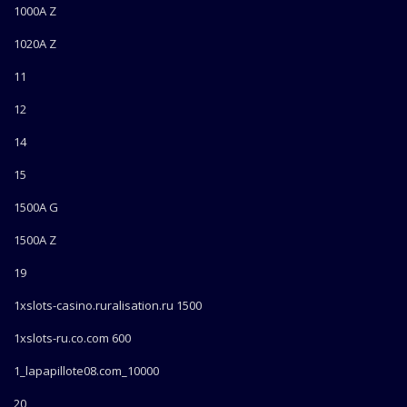
1000A Z
1020A Z
11
12
14
15
1500A G
1500A Z
19
1xslots-casino.ruralisation.ru 1500
1xslots-ru.co.com 600
1_lapapillote08.com_10000
20