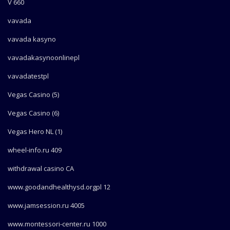
V 660
vavada
vavada kasyno
vavadakasynoonlinepl
vavadatestpl
Vegas Casino (5)
Vegas Casino (6)
Vegas Hero NL (1)
wheel-info.ru 409
withdrawal casino CA
www.goodandhealthysd.orgpl 12
www.jamsession.ru 4005
www.montessori-center.ru 1000