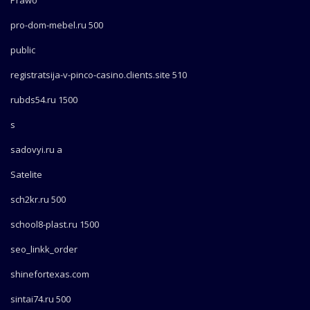
Prawo
pro-dom-mebel.ru 500
public
registratsija-v-pinco-casino.clients.site 510
rubds54.ru 1500
s
sadovyi.ru a
Satelite
sch2kr.ru 500
school8-plast.ru 1500
seo_linkk_order
shinefortexas.com
sintai74.ru 500