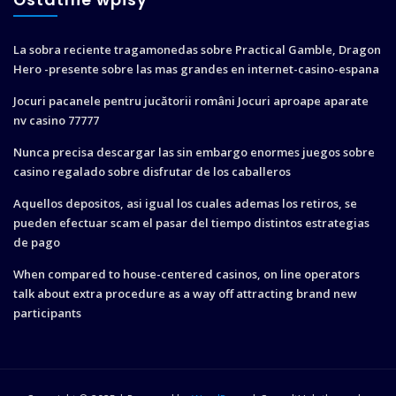
La sobra reciente tragamonedas sobre Practical Gamble, Dragon
Hero -presente sobre las mas grandes en internet-casino-espana
Jocuri pacanele pentru jucătorii români Jocuri aproape aparate
nv casino 77777
Nunca precisa descargar las sin embargo enormes juegos sobre
casino regalado sobre disfrutar de los caballeros
Aquellos depositos, asi igual los cuales ademas los retiros, se
pueden efectuar scam el pasar del tiempo distintos estrategias
de pago
When compared to house-centered casinos, on line operators
talk about extra procedure as a way off attracting brand new
participants