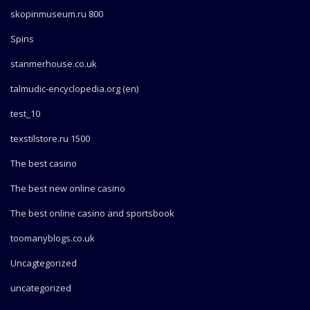
skopinmuseum.ru 800
Spins
stanmerhouse.co.uk
talmudic-encyclopedia.org (en)
test_10
texstilstore.ru 1500
The best casino
The best new online casino
The best online casino and sportsbook
toomanyblogs.co.uk
Uncagtegorized
uncategorized