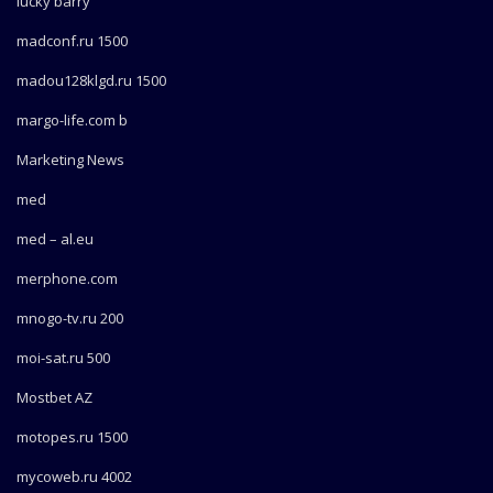
lucky barry
madconf.ru 1500
madou128klgd.ru 1500
margo-life.com b
Marketing News
med
med – al.eu
merphone.com
mnogo-tv.ru 200
moi-sat.ru 500
Mostbet AZ
motopes.ru 1500
mycoweb.ru 4002