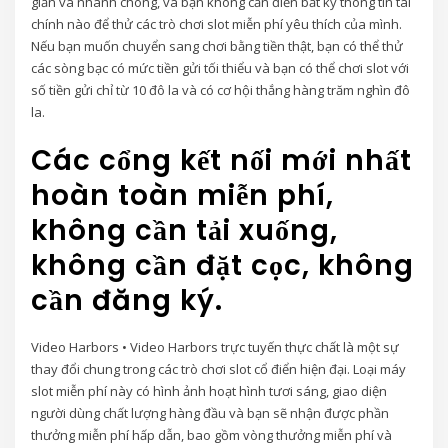
giản và nhanh chóng, và bạn không cần điền bất kỳ thông tin tài
chính nào để thử các trò chơi slot miễn phí yêu thích của mình.
Nếu bạn muốn chuyển sang chơi bằng tiền thật, bạn có thể thử
các sòng bạc có mức tiền gửi tối thiểu và bạn có thể chơi slot với
số tiền gửi chỉ từ 10 đô la và có cơ hội thắng hàng trăm nghìn đô
la.
Các cổng kết nối mới nhất
hoàn toàn miễn phí,
không cần tải xuống,
không cần đặt cọc, không
cần đăng ký.
Video Harbors • Video Harbors trực tuyến thực chất là một sự
thay đổi chung trong các trò chơi slot cổ điển hiện đại. Loại máy
slot miễn phí này có hình ảnh hoạt hình tươi sáng, giao diện
người dùng chất lượng hàng đầu và bạn sẽ nhận được phần
thưởng miễn phí hấp dẫn, bao gồm vòng thưởng miễn phí và