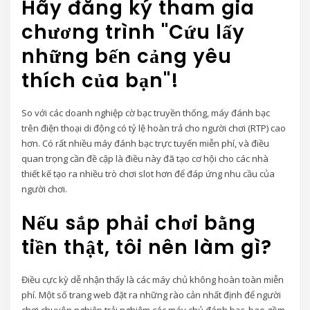
Hãy đăng ký tham gia
chương trình "Cứu lấy
những bến cảng yêu
thích của bạn"!
So với các doanh nghiệp cờ bạc truyền thống, máy đánh bạc
trên điện thoại di động có tỷ lệ hoàn trả cho người chơi (RTP) cao
hơn. Có rất nhiều máy đánh bạc trực tuyến miễn phí, và điều
quan trọng cần đề cập là điều này đã tạo cơ hội cho các nhà
thiết kế tạo ra nhiều trò chơi slot hơn để đáp ứng nhu cầu của
người chơi.
Nếu sắp phải chơi bằng
tiền thật, tôi nên làm gì?
Điều cực kỳ dễ nhận thấy là các máy chủ không hoàn toàn miễn
phí. Một số trang web đặt ra những rào cản nhất định để người
chơi chuyên nghiệp trải nghiệm các máy chủ đánh bạc, bao gồm