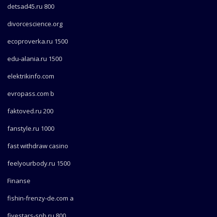
detsad45.ru 800
divorcescience.org
ecoproverka.ru 1500
edu-alania.ru 1500
elektrikinfo.com
evropass.com b
faktoved.ru 200
fanstyle.ru 1000
fast withdraw casino
feelyourbody.ru 1500
Finanse
fishin-frenzy-de.com a
fivestars-spb.ru 800