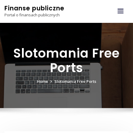
Skip
Finanse publiczne
to
Portal o finansach publicznych
content
Slotomania Free
Ports
Home
Slotomania Free Ports