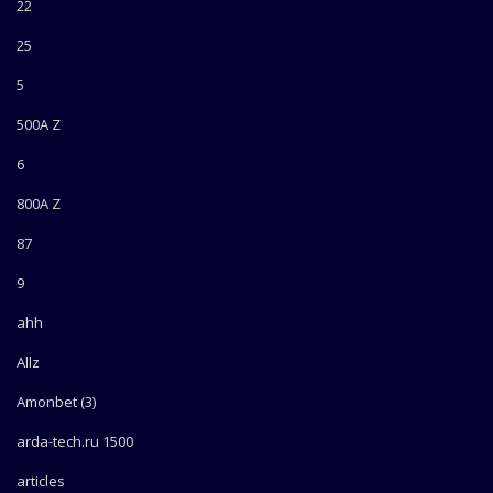
22
25
5
500A Z
6
800A Z
87
9
ahh
Allz
Amonbet (3)
arda-tech.ru 1500
articles