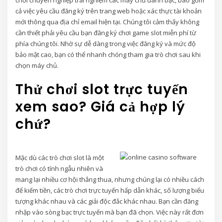
cả việc yêu cầu đăng ký trên trang web hoặc xác thực tài khoản
mới thông qua địa chỉ email hiện tại. Chúng tôi cảm thấy không
cần thiết phải yêu cầu bạn đăng ký chơi game slot miễn phí từ
phía chúng tôi. Nhờ sự dễ dàng trong việc đăng ký và mức độ
bảo mật cao, bạn có thể nhanh chóng tham gia trò chơi sau khi
chọn máy chủ.
Thử chơi slot trực tuyến
xem sao? Giá cả hợp lý
chứ?
Mặc dù các trò chơi slot là một
trò chơi có tính ngẫu nhiên và
mang lại nhiều cơ hội thắng thua, nhưng chúng lại có nhiều cách
để kiếm tiền, các trò chơi trực tuyến hấp dẫn khác, số lượng biểu
tượng khác nhau và các giải độc đắc khác nhau. Bạn cần đăng
nhập vào sòng bạc trực tuyến mà bạn đã chọn. Việc này rất đơn