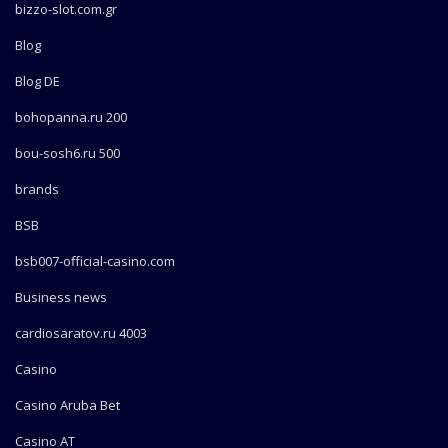
bizzo-slot.com.gr
Blog
Blog DE
bohopanna.ru 200
bou-sosh6.ru 500
brands
BSB
bsb007-official-casino.com
Business news
cardiosaratov.ru 4003
Casino
Casino Aruba Bet
Casino AT