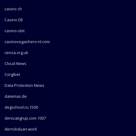
casino ch
Casino DE
casino-slot
casinovegashero-nl.com
censa.org.uk
Cloud News
Corgibet
Data Protection News
datemas.de
degschool.ru 1500
denizatigrup.com 1007
derrickduan.work