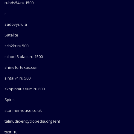
rubds54.ru 1500
s
sadovyi.ru a
Satelite
sch2kr.ru 500
school8-plast.ru 1500
shinefortexas.com
sintai74.ru 500
skopinmuseum.ru 800
Spins
stanmerhouse.co.uk
talmudic-encyclopedia.org (en)
test_10