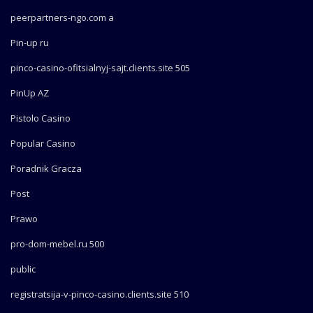
peerpartners-ngo.com a
Pin-up ru
pinco-casino-ofitsialnyj-sajt.clients.site 505
PinUp AZ
Pistolo Casino
Popular Casino
Poradnik Gracza
Post
Prawo
pro-dom-mebel.ru 500
public
registratsija-v-pinco-casino.clients.site 510