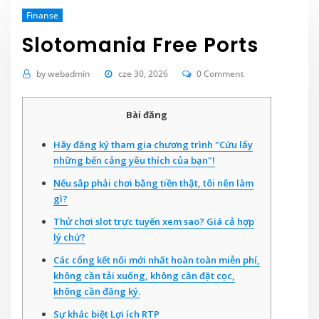
Finanse
Slotomania Free Ports
by
webadmin
cze 30, 2026
0 Comment
Bài đăng
Hãy đăng ký tham gia chương trình "Cứu lấy
những bến cảng yêu thích của bạn"!
Nếu sắp phải chơi bằng tiền thật, tôi nên làm
gì?
Thử chơi slot trực tuyến xem sao? Giá cả hợp
lý chứ?
Các cổng kết nối mới nhất hoàn toàn miễn phí,
không cần tải xuống, không cần đặt cọc,
không cần đăng ký.
Sự khác biệt Lợi ích RTP