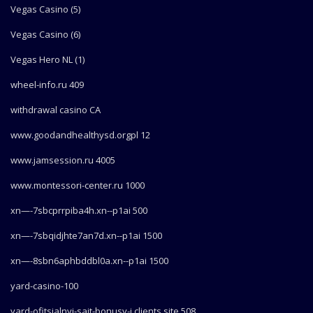
Vegas Casino (5)
Vegas Casino (6)
Vegas Hero NL (1)
wheel-info.ru 409
withdrawal casino CA
www.goodandhealthysd.orgpl 12
www.jamsession.ru 4005
www.montessori-center.ru 1000
xn—-7sbcprrpiba4h.xn--p1ai 500
xn—-7sbqidjhte7an7d.xn--p1ai 1500
xn—-8sbn6aphbddbl0a.xn--p1ai 1500
yard-casino-100
yard-ofitsialnyj-sajt-bonusy-i.clients.site 508