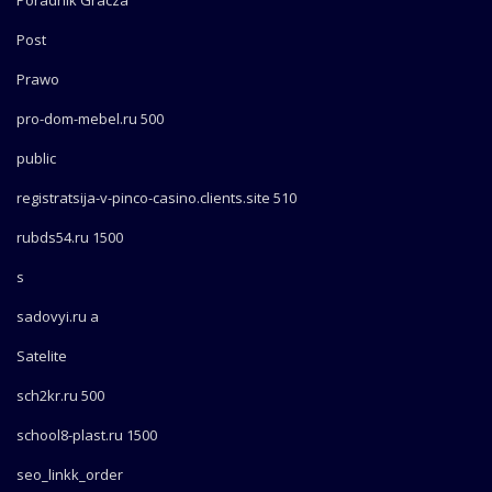
Poradnik Gracza
Post
Prawo
pro-dom-mebel.ru 500
public
registratsija-v-pinco-casino.clients.site 510
rubds54.ru 1500
s
sadovyi.ru a
Satelite
sch2kr.ru 500
school8-plast.ru 1500
seo_linkk_order