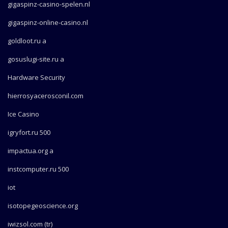
gigaspinz-casino-spelen.nl
gigaspinz-online-casino.nl
goldloot.ru a
gosuslugi-site.ru a
Hardware Security
hierrosyacerosconil.com
Ice Casino
igryfort.ru 500
impactua.org a
instcomputer.ru 500
iot
isotopegeoscience.org
iwizsol.com (tr)