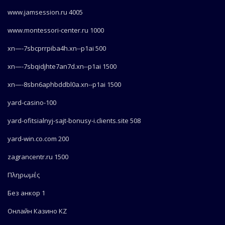
www.jamsession.ru 4005
www.montessori-center.ru 1000
xn—-7sbcprrpiba4h.xn--p1ai 500
xn—-7sbqidjhte7an7d.xn--p1ai 1500
xn—-8sbn6aphbddbl0a.xn--p1ai 1500
yard-casino-100
yard-ofitsialnyj-sajt-bonusy-i.clients.site 508
yard-win.co.com 200
zagrancentr.ru 1500
Πληρωμές
Без анкор 1
Онлайн Казино KZ