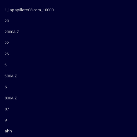
1_lapapillote08.com_10000
20
2000A Z
22
25
5
500A Z
6
800A Z
87
9
ahh