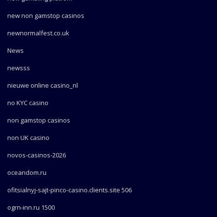
new non gamstop casinos
newnormalfest.co.uk
News
newsss
nieuwe online casino_nl
no KYC casino
non gamstop casinos
non UK casino
novos-casinos-2026
oceandom.ru
ofitsialnyj-sajt-pinco-casino.clients.site 506
ogrn-inn.ru 1500