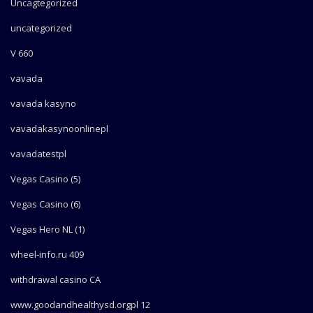
Uncagtegorized
uncategorized
V 660
vavada
vavada kasyno
vavadakasynoonlinepl
vavadatestpl
Vegas Casino (5)
Vegas Casino (6)
Vegas Hero NL (1)
wheel-info.ru 409
withdrawal casino CA
www.goodandhealthysd.orgpl 12