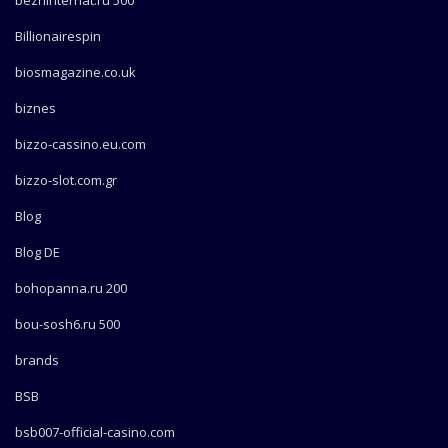
bezhinternat.ru 500
Billionairespin
biosmagazine.co.uk
biznes
bizzo-cassino.eu.com
bizzo-slot.com.gr
Blog
Blog DE
bohopanna.ru 200
bou-sosh6.ru 500
brands
BSB
bsb007-official-casino.com