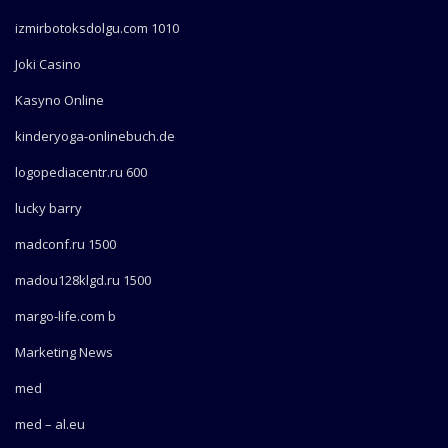
izmirbotoksdolgu.com 1010
Joki Casino
Kasyno Online
kinderyoga-onlinebuch.de
logopediacentr.ru 600
lucky barry
madconf.ru 1500
madou128klgd.ru 1500
margo-life.com b
Marketing News
med
med – al.eu