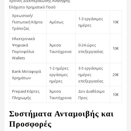
Χρόνος Διεκπεραίωσης Ανάληψης
Ελάχιστο Χρηματικό Ποσό
Χρεωστική/
1-3 εργάσιμες
Πιστωτική Κάρτα
Αμέσως
10€
ημέρες
Τράπεζας
Ηλεκτρονικά
Ψηφιακά
Άμεσα
0-24 ώρες
10€
Πορτοφόλια
Ταυτόχρονα
επεξεργασίας
Wallets
1-2 ημέρες
3-5 εργάσιμες
Bank Μεταφορά
εργάσιμες
ημέρες
20€
Χρημάτων
ημέρες
επεξεργασίας
Prepaid Κάρτες
Άμεσα
Δεν Διαθέσιμο
10€
Πληρωμής
Ταυτόχρονα
Προς
Συστήματα Ανταμοιβής και
Προσφορές