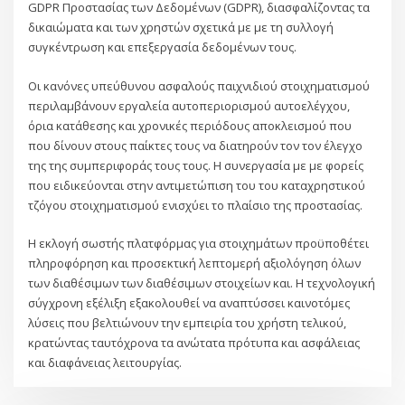
GDPR Προστασίας των Δεδομένων (GDPR), διασφαλίζοντας τα
δικαιώματα και των χρηστών σχετικά με με τη συλλογή
συγκέντρωση και επεξεργασία δεδομένων τους.
Οι κανόνες υπεύθυνου ασφαλούς παιχνιδιού στοιχηματισμού
περιλαμβάνουν εργαλεία αυτοπεριορισμού αυτοελέγχου,
όρια κατάθεσης και χρονικές περιόδους αποκλεισμού που
που δίνουν στους παίκτες τους να διατηρούν τον τον έλεγχο
της της συμπεριφοράς τους τους. Η συνεργασία με με φορείς
που ειδικεύονται στην αντιμετώπιση του του καταχρηστικού
τζόγου στοιχηματισμού ενισχύει το πλαίσιο της προστασίας.
Η εκλογή σωστής πλατφόρμας για στοιχημάτων προϋποθέτει
πληροφόρηση και προσεκτική λεπτομερή αξιολόγηση όλων
των διαθέσιμων των διαθέσιμων στοιχείων και. Η τεχνολογική
σύγχρονη εξέλιξη εξακολουθεί να αναπτύσσει καινοτόμες
λύσεις που βελτιώνουν την εμπειρία του χρήστη τελικού,
κρατώντας ταυτόχρονα τα ανώτατα πρότυπα και ασφάλειας
και διαφάνειας λειτουργίας.