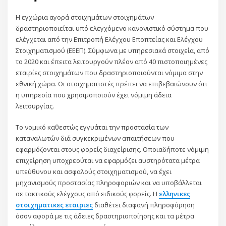
Η εγχώρια αγορά στοιχημάτων στοιχημάτων
δραστηριοποιείται υπό ελεγχόμενο κανονιστικό σύστημα που
ελέγχεται από την Επιτροπή Ελέγχου Εποπτείας και Ελέγχου
Στοιχηματισμού (ΕΕΕΠ). Σύμφωνα με υπηρεσιακά στοιχεία, από
το 2020 και έπειτα λειτουργούν πλέον από 40 πιστοποιημένες
εταιρίες στοιχημάτων που δραστηριοποιούνται νόμιμα στην
εθνική χώρα. Οι στοιχηματιστές πρέπει να επιβεβαιώνουν ότι
η υπηρεσία που χρησιμοποιούν έχει νόμιμη άδεια
λειτουργίας.
Το νομικό καθεστώς εγγυάται την προστασία των
καταναλωτών διά συγκεκριμένων απαιτήσεων που
εφαρμόζονται στους φορείς διαχείρισης. Οποιαδήποτε νόμιμη
επιχείρηση υποχρεούται να εφαρμόζει αυστηρότατα μέτρα
υπεύθυνου και ασφαλούς στοιχηματισμού, να έχει
μηχανισμούς προστασίας πληροφοριών και να υποβάλλεται
σε τακτικούς ελέγχους από ειδικούς φορείς. Η
ελληνικες
στοιχηματικες εταιριες
διαθέτει διαφανή πληροφόρηση
όσον αφορά με τις άδειες δραστηριοποίησης και τα μέτρα