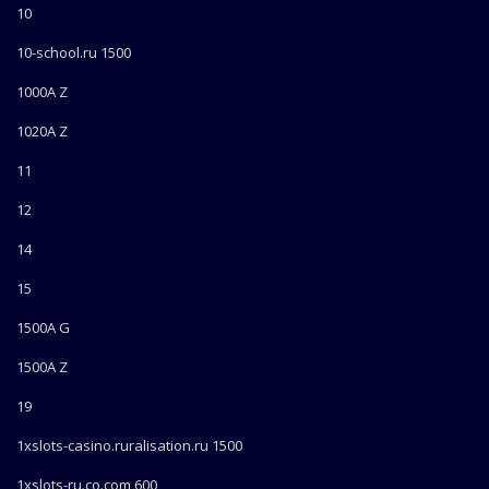
10
10-school.ru 1500
1000A Z
1020A Z
11
12
14
15
1500A G
1500A Z
19
1xslots-casino.ruralisation.ru 1500
1xslots-ru.co.com 600