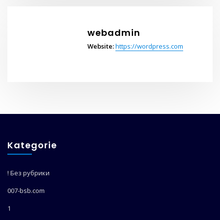
webadmin
Website:
https://wordpress.com
Kategorie
! Без рубрики
007-bsb.com
1