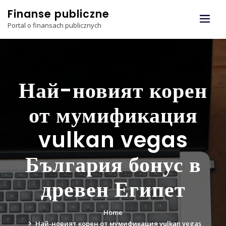
Skip
Finanse publiczne
to
Portal o finansach publicznych
content
Най-новият корен
от мумификация
vulkan vegas
България бонус в
древен Египет
Home
Най-новият корен от мумификация vulkan vegas