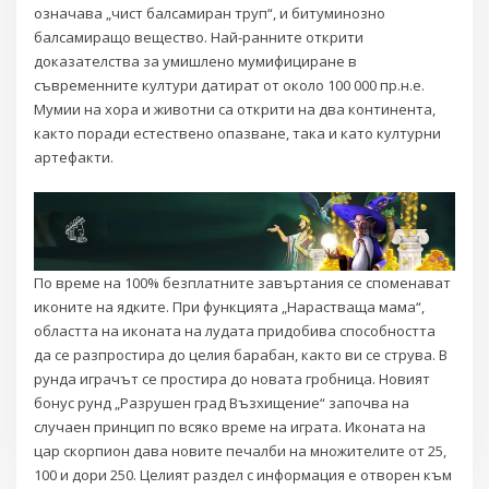
означава „чист балсамиран труп“, и битуминозно
балсамиращо вещество. Най-ранните открити
доказателства за умишлено мумифициране в
съвременните култури датират от около 100 000 пр.н.е.
Мумии на хора и животни са открити на два континента,
както поради естествено опазване, така и като културни
артефакти.
По време на 100% безплатните завъртания се споменават
иконите на ядките. При функцията „Нарастваща мама“,
областта на иконата на лудата придобива способността
да се разпростира до целия барабан, както ви се струва. В
рунда играчът се простира до новата гробница. Новият
бонус рунд „Разрушен град Възхищение“ започва на
случаен принцип по всяко време на играта. Иконата на
цар скорпион дава новите печалби на множителите от 25,
100 и дори 250. Целият раздел с информация е отворен към