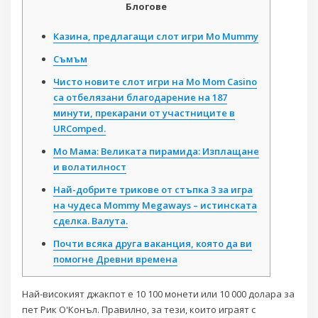
Блогове
Казина, предлагащи слот игри Mo Mummy
Съмъм
Чисто новите слот игри на Mo Mom Casino
са отбелязани благодарение на 187
минути, прекарани от участниците в
URComped.
Мо Мама: Великата пирамида: Изплащане
и волатилност
Най-добрите трикове от стъпка 3 за игра
на чудеса Mommy Megaways – истинската
сделка. Валута.
Почти всяка друга ваканция, която да ви
помогне Древни времена
Най-високият джакпот е 10 100 монети или 10 000 долара за
пет Рик О'Конъл. Правилно, за тези, които играят с