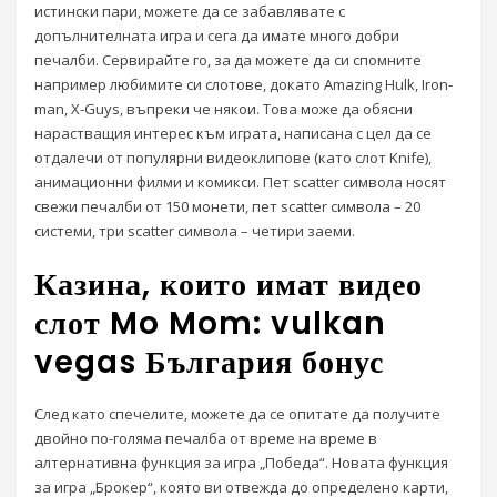
истински пари, можете да се забавлявате с
допълнителната игра и сега да имате много добри
печалби. Сервирайте го, за да можете да си спомните
например любимите си слотове, докато Amazing Hulk, Iron-
man, X-Guys, въпреки че някои. Това може да обясни
нарастващия интерес към играта, написана с цел да се
отдалечи от популярни видеоклипове (като слот Knife),
анимационни филми и комикси.
Пет scatter символа носят
свежи печалби от 150 монети, пет scatter символа – 20
системи, три scatter символа – четири заеми.
Казина, които имат видео
слот Mo Mom: vulkan
vegas България бонус
След като спечелите, можете да се опитате да получите
двойно по-голяма печалба от време на време в
алтернативна функция за игра „Победа“. Новата функция
за игра „Брокер“, която ви отвежда до определено карти,