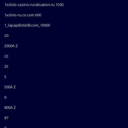
1xslots-casino.ruralisation.ru 1500
1xslots-ru.co.com 600
1_lapapillote08.com_10000
20
2000A Z
22
25
5
500A Z
6
800A Z
87