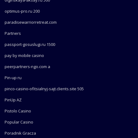
olginskaya-aksay.ru 500
optimus-pro.ru 200
paradisewarriorretreat.com
Partners
passport-gosuslugi.ru 1500
pay by mobile casino
peerpartners-ngo.com a
Pin-up ru
pinco-casino-ofitsialnyj-sajt.clients.site 505
PinUp AZ
Pistolo Casino
Popular Casino
Poradnik Gracza