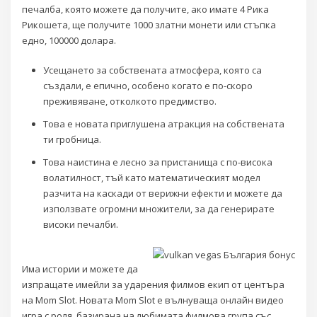
печалба, която можете да получите, ако имате 4 Рика
Рикошета, ще получите 1000 златни монети или стъпка
едно, 100000 долара.
Усещането за собствената атмосфера, която са
създали, е епично, особено когато е по-скоро
преживяване, отколкото предимство.
Това е новата приглушена атракция на собствената
ти гробница.
Това наистина е лесно за пристанища с по-висока
волатилност, тъй като математическият модел
разчита на каскади от верижни ефекти и можете да
използвате огромни множители, за да генерирате
високи печалби.
Има истории и можете да
изпращате имейли за ударения филмов екип от центъра
на Mom Slot. Новата Mom Slot е вълнуваща онлайн видео
игра с роля, базирана на любимата филмова група със