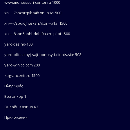
www.montessori-center.ru 1000
xn—-7sbcprrpiba4h.xn--p1ai 500
xn—-7sbqidjhte7an7d.xn--p1ai 1500
xn—-8sbn6aphbddbl0a.xn--p1ai 1500
yard-casino-100
yard-ofitsialnyj-sajt-bonusy-i.clients.site 508
yard-win.co.com 200
zagrancentr.ru 1500
Πληρωμές
Без анкор 1
Онлайн Казино KZ
Приложения