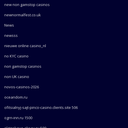
new non gamstop casinos
newnormalfest.co.uk
News
newsss
nieuwe online casino_nl
no KYC casino
non gamstop casinos
non UK casino
novos-casinos-2026
oceandom.ru
ofitsialnyj-sajt-pinco-casino.clients.site 506
ogrn-inn.ru 1500