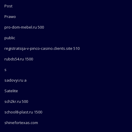
Post
Prawo
pro-dom-mebel.ru 500
public
registratsija-v-pinco-casino.clients.site 510
rubds54.ru 1500
s
sadovyi.ru a
Satelite
sch2kr.ru 500
school8-plast.ru 1500
shinefortexas.com