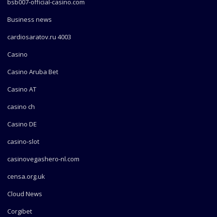
bsb007-official-casino.com
Business news
cardiosaratov.ru 4003
Casino
Casino Aruba Bet
Casino AT
casino ch
Casino DE
casino-slot
casinovegashero-nl.com
censa.org.uk
Cloud News
Corgibet