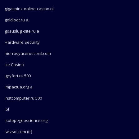
gigaspinz-online-casino.nl
goldloot.ru a
gosuslugi-site.ru a
Hardware Security
hierrosyacerosconil.com
Ice Casino
igryfort.ru 500
impactua.org a
instcomputer.ru 500
iot
isotopegeoscience.org
iwizsol.com (tr)