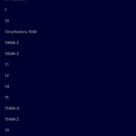
1
10
10-school.ru 1500
1000A Z
1020A Z
11
12
14
15
1500A G
1500A Z
19