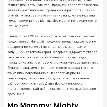
същото име. Като цяло, тези продукти я правят безопасна
за тези, които например брандират игра с роля. В такъв
случай, тогава обърнете внимание на друга вълнуваща
тема, наречена игра Mommy Slot, и започнете истинските
игри още сега!
В началото на ХХ век новият руски път извън космизма,
представен от Николай Фьодоров, предвиждаше научно
възкресение далеч от починал човек. Най-новите
капуцински катакомби край Палермо съдържат голям брой
тела, някои от които са облечени и могат да бъдат
позиционирани, но в повечето случаи консервацията не е
била успешна само с най-новите кости и дрехи. Някои от
тях са били погребани живи в борови дървени
контейнери, пълни с натрий, докато тялото на новия
сибирски бурятски лама Даши-Доржо Итигилов е
възстановено в най-добро състояние след мумификация
през 2002 г.
Mo Mommy: Mighty