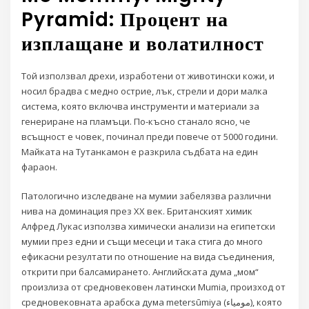
Pyramid: Процент на
изплащане и волатилност
Той използвал дрехи, изработени от животински кожи, и
носил брадва с медно острие, лък, стрели и дори малка
система, която включва инструменти и материали за
генериране на пламъци. По-късно станало ясно, че
всъщност е човек, починал преди повече от 5000 години.
Майката на Тутанкамон е разкрила съдбата на един
фараон.
Патологично изследване на мумии забелязва различни
нива на доминация през ХХ век. Британският химик
Алфред Лукас използва химически анализи на египетски
мумии през едни и същи месеци и така стига до много
ефикасни резултати по отношение на вида съединения,
открити при балсамирането. Английската дума „мом“
произлиза от средновековен латински Mumia, произход от
средновековната арабска дума metersūmiya (مومياء), която