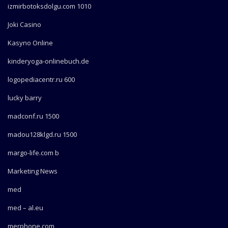
izmirbotoksdolgu.com 1010
Joki Casino
Kasyno Online
kinderyoga-onlinebuch.de
logopediacentr.ru 600
lucky barry
madconf.ru 1500
madou128klgd.ru 1500
margo-life.com b
Marketing News
med
med – al.eu
merphone.com