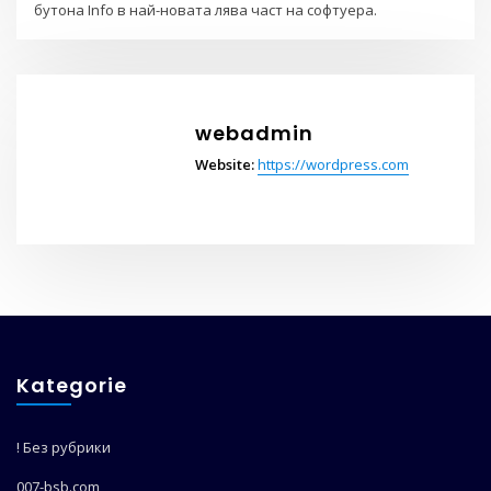
бутона Info в най-новата лява част на софтуера.
webadmin
Website:
https://wordpress.com
Kategorie
! Без рубрики
007-bsb.com