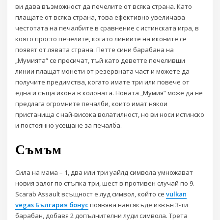
ви дава възможност да печелите от всяка страна. Като
плащате от всяка страна, това ефективно увеличава
честотата на печалбите в сравнение с истинската игра, в
която просто печелите, когато линиите на иконите се
появят от лявата страна. Петте сини барабана на
„Мумията“ се пресичат, тъй като деветте печеливши
линии плащат монети от резервната част и можете да
получите предимства, когато имате три или повече от
една и съща икона в колоната. Новата „Мумия“ може да не
предлага огромните печалби, които имат някои
пристанища с най-висока волатилност, но ви носи истинско
и постоянно усещане за печалба.
Съмъм
Сила на мама – 1, два или три уайлд символа умножават
новия залог по стъпка три, шест в противен случай по 9.
Scarab Assault всъщност е луд символ, който се
vulkan
vegas България бонус
появява навсякъде извън 3-ти
барабан, добавя 2 допълнителни луди символа. Трета