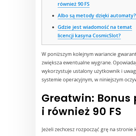
również 90 FS
Albo są metody dzięki automaty?
Gdzie jest wiadomość na temat
licencji kasyna CosmicSlot?
W poniższym kolejnym wariancie gwaranto
zwiększa ewentualne wygrane. Opowiadają
wykorzystuje ustalony użytkownik i uwag
systemie operacyjnym, w niniejszym oczyw
Greatwin: Bonus 
i również 90 FS
Jeżeli zechcesz rozpocząć grę na stronie