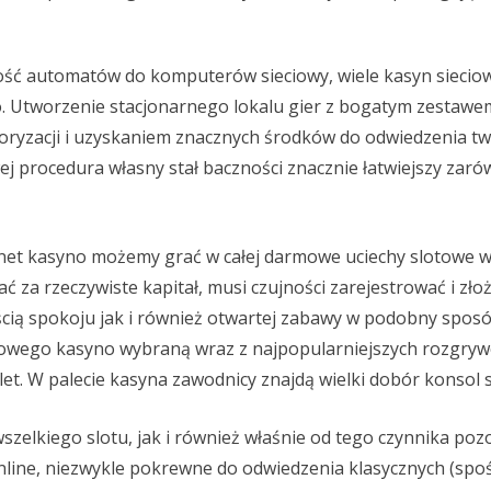
ść automatów do komputerów sieciowy, wiele kasyn siecio
o. Utworzenie stacjonarnego lokalu gier z bogatym zestawe
oryzacji i uzyskaniem znacznych środków do odwiedzenia two
j procedura własny stał baczności znacznie łatwiejszy zar
rnet kasyno możemy grać w całej darmowe uciechy slotowe w 
rać za rzeczywiste kapitał, musi czujności zarejestrować i z
ścią spokoju jak i również otwartej zabawy w podobny sposó
towego kasyno wybraną wraz z najpopularniejszych rozgrywe
et. W palecie kasyna zawodnicy znajdą wielki dobór konsol 
zelkiego slotu, jak i również właśnie od tego czynnika pozo
line, niezwykle pokrewne do odwiedzenia klasycznych (spoś