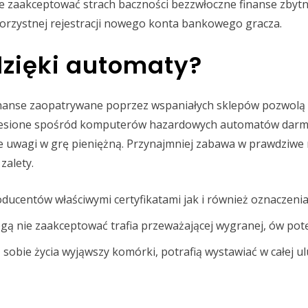
 zaakceptować strach baczności bezzwłoczne finanse zbytni
korzystnej rejestracji nowego konta bankowego gracza.
dzięki automaty?
inanse zaopatrywane poprzez wspaniałych sklepów pozwolą 
niesione spośród komputerów hazardowych automatów darmo
uje uwagi w grę pieniężną. Przynajmniej zabawa w prawdziwe 
zalety.
ducentów właściwymi certyfikatami jak i również oznaczenia
gą nie zaakceptować trafia przeważającej wygranej, ów potę
ją sobie życia wyjąwszy komórki, potrafią wystawiać w całej