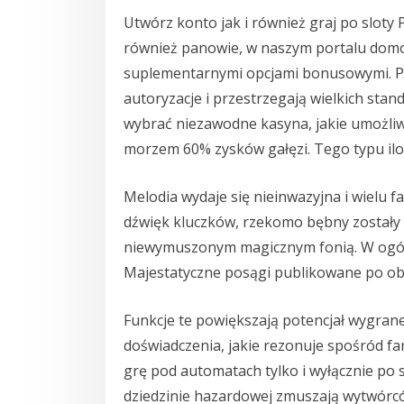
Utwórz konto jak i również graj po sloty
również panowie, w naszym portalu dom
suplementarnymi opcjami bonusowymi. Po 
autoryzacje i przestrzegają wielkich stan
wybrać niezawodne kasyna, jakie umożli
morzem 60% zysków gałęzi. Tego typu ilo
Melodia wydaje się nieinwazyjna i wielu 
dźwięk kluczków, rzekomo bębny zostały
niewymuszonym magicznym fonią. W ogóle
Majestatyczne posągi publikowane po obu
Funkcje te powiększają potencjał wygran
doświadczenia, jakie rezonuje spośród fa
grę pod automatach tylko i wyłącznie po
dziedzinie hazardowej zmuszają wytwórc