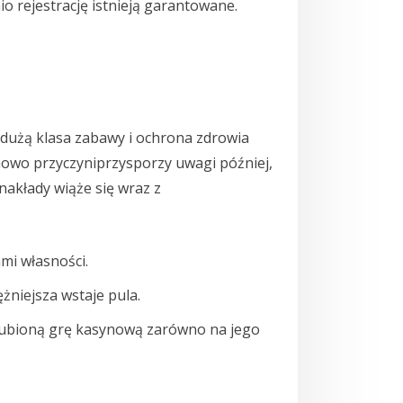
o rejestrację istnieją garantowane.
dużą klasa zabawy i ochrona zdrowia
wo przyczyniprzysporzy uwagi później,
nakłady wiąże się wraz z
mi własności.
żniejsza wstaje pula.
 ulubioną grę kasynową zarówno na jego