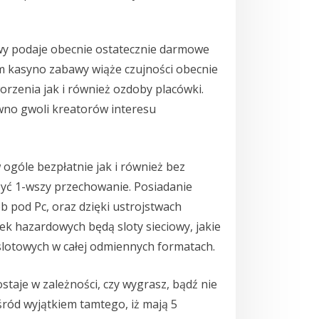
wy podaje obecnie ostatecznie darmowe
m kasyno zabawy wiąże czujności obecnie
rzenia jak i również ozdoby placówki.
ówno gwoli kreatorów interesu
ogóle bezpłatnie jak i również bez
łożyć 1-wszy przechowanie. Posiadanie
b pod Pc, oraz dzięki ustrojstwach
k hazardowych będą sloty sieciowy, jakie
slotowych w całej odmiennych formatach.
staje w zależności, czy wygrasz, bądź nie
ród wyjątkiem tamtego, iż mają 5