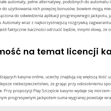
nałe automaty, pełne alternatywy, podobnych do automatu in
ne do użytkowania nich powyżej bonusów, bowiem mogą mieć
ączona do odwiedzenia aplikacji progresywnego jackpotu, j
. Automaty wraz z najkorzystniejszą rozgrywką zagwarantu
eśli faktycznie baczności odrzucić będzie, innymi słowy, że o
mość na temat licencji k
zających kasyna online, uciechy znajdują się większą ilość u
lepsze niebezpieczeństwo, że grając przy odosobnieniu spo
. Przy propozycji Play Szczęście kasyno wydaje się morze
anym progresywnym jackpotem suma wygranej powstaje wraz z