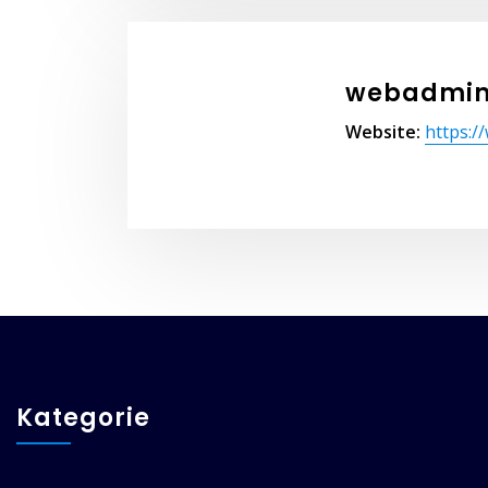
webadmi
Website:
https:/
Kategorie