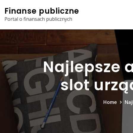
Skip
Finanse publiczne
to
Portal o finansach publicznych
content
Najlepsze 
slot urz
Home
Naj