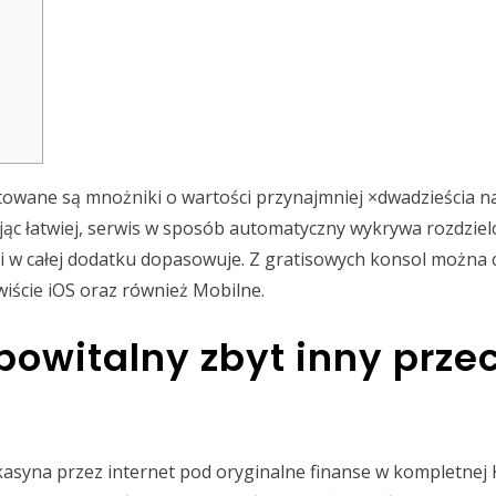
wane są mnożniki o wartości przynajmniej ×dwadzieścia na
c łatwiej, serwis w sposób automatyczny wykrywa rozdziel
i w całej dodatku dopasowuje.
Z gratisowych konsol można 
iście iOS oraz również Mobilne.
powitalny zbyt inny prz
 kasyna przez internet pod oryginalne finanse w kompletne