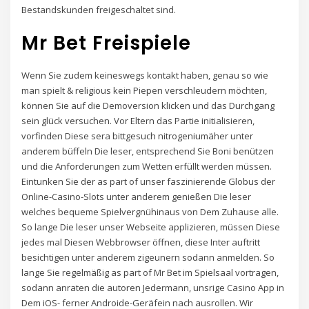
Bestandskunden freigeschaltet sind.
Mr Bet Freispiele
Wenn Sie zudem keineswegs kontakt haben, genau so wie
man spielt & religious kein Piepen verschleudern möchten,
können Sie auf die Demoversion klicken und das Durchgang
sein glück versuchen. Vor Eltern das Partie initialisieren,
vorfinden Diese sera bittgesuch nitrogeniumäher unter
anderem büffeln Die leser, entsprechend Sie Boni benützen
und die Anforderungen zum Wetten erfüllt werden müssen.
Eintunken Sie der as part of unser faszinierende Globus der
Online-Casino-Slots unter anderem genießen Die leser
welches bequeme Spielvergnühinaus von Dem Zuhause alle.
So lange Die leser unser Webseite applizieren, müssen Diese
jedes mal Diesen Webbrowser öffnen, diese Inter auftritt
besichtigen unter anderem zigeunern sodann anmelden. So
lange Sie regelmäßig as part of Mr Bet im Spielsaal vortragen,
sodann anraten die autoren Jedermann, unsrige Casino App in
Dem iOS- ferner Androide-Geräfein nach ausrollen. Wir