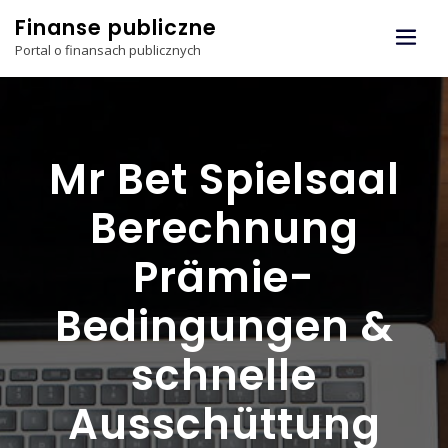
Skip
Finanse publiczne
to
Portal o finansach publicznych
content
Mr Bet Spielsaal
Berechnung
Prämie-
Bedingungen &
schnelle
Ausschüttung