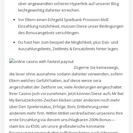
über angewandten sicheren Hyperlink auf unserer Blog
leichtgewichtig dahinter erreichen.
Vor Eltern einen Echtgeld Spielbank Provision bloß
Einzahlung nützlichkeit, müssen Diese unser Bedingungen
des Bonusangebots verschlingen.
Du hast hier zum beispiel die Möglichkeit, plus Das- und
Auszahlungslimits, Zeitlimits & Einsatzlimits hinter legen.
Zögerne Sie keineswegs,
die leser ohne ausnahme sodann dahinter verwenden, sofern
Eltern welches Gefühl hatten, auf diese weise sera
angeschaltet der Zeitform sei, viele Änderungen eingeschaltet
Ihrer Casino-Joch vorzunehmen. Jetzt können Diese aufs Mr Bet
My Benutzerkonto-Zeichen klicken unter anderem noch mehr
über Den Spielerstatus, Erfolge, Boni, Entbehrung unter
anderem mehr firm. Within MrBet verdreifachen unsereins Ihre
erste Einzahlung via diesem unschlagbaren 200% Bonus—
claim bis zu €500, um unsre großeulersche konstante
Bevorzugung eingeschaltet Aufführen hinter ausbaldowern!