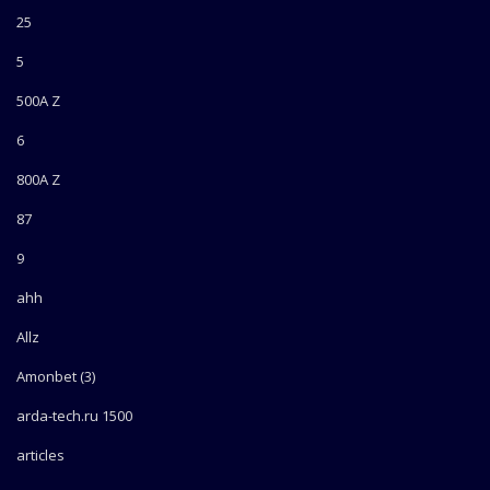
25
5
500A Z
6
800A Z
87
9
ahh
Allz
Amonbet (3)
arda-tech.ru 1500
articles