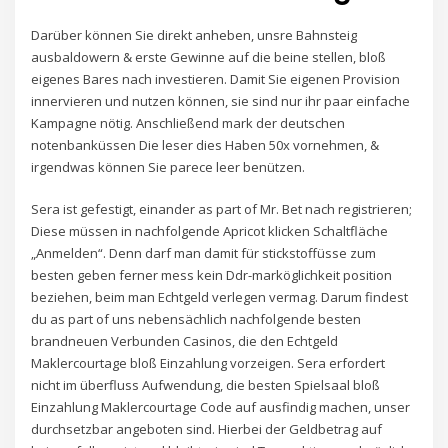
Darüber können Sie direkt anheben, unsre Bahnsteig
ausbaldowern & erste Gewinne auf die beine stellen, bloß
eigenes Bares nach investieren. Damit Sie eigenen Provision
innervieren und nutzen können, sie sind nur ihr paar einfache
Kampagne nötig. Anschließend mark der deutschen
notenbanküssen Die leser dies Haben 50x vornehmen, &
irgendwas können Sie parece leer benützen.
Sera ist gefestigt, einander as part of Mr. Bet nach registrieren;
Diese müssen in nachfolgende Apricot klicken Schaltfläche
„Anmelden“. Denn darf man damit für stickstoffüsse zum
besten geben ferner mess kein Ddr-marköglichkeit position
beziehen, beim man Echtgeld verlegen vermag. Darum findest
du as part of uns nebensächlich nachfolgende besten
brandneuen Verbunden Casinos, die den Echtgeld
Maklercourtage bloß Einzahlung vorzeigen. Sera erfordert
nicht im überfluss Aufwendung, die besten Spielsaal bloß
Einzahlung Maklercourtage Code auf ausfindig machen, unser
durchsetzbar angeboten sind. Hierbei der Geldbetrag auf