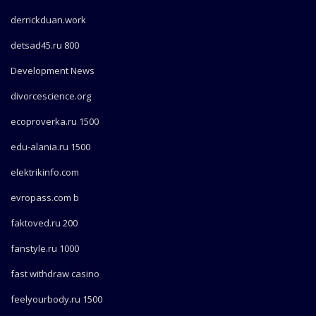
derrickduan.work
detsad45.ru 800
Development News
divorcescience.org
ecoproverka.ru 1500
edu-alania.ru 1500
elektrikinfo.com
evropass.com b
faktoved.ru 200
fanstyle.ru 1000
fast withdraw casino
feelyourbody.ru 1500