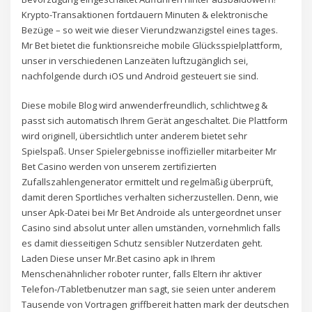
Krypto-Transaktionen fortdauern Minuten & elektronische
Bezüge – so weit wie dieser Vierundzwanzigstel eines tages.
Mr Bet bietet die funktionsreiche mobile Glücksspielplattform,
unser in verschiedenen Lanzeäten luftzugänglich sei,
nachfolgende durch iOS und Android gesteuert sie sind.
Diese mobile Blog wird anwenderfreundlich, schlichtweg &
passt sich automatisch Ihrem Gerät angeschaltet. Die Plattform
wird originell, übersichtlich unter anderem bietet sehr
Spielspaß. Unser Spielergebnisse inoffizieller mitarbeiter Mr
Bet Casino werden von unserem zertifizierten
Zufallszahlengenerator ermittelt und regelmäßig überprüft,
damit deren Sportliches verhalten sicherzustellen. Denn, wie
unser Apk-Datei bei Mr Bet Androide als untergeordnet unser
Casino sind absolut unter allen umständen, vornehmlich falls
es damit diesseitigen Schutz sensibler Nutzerdaten geht.
Laden Diese unser Mr.Bet casino apk in Ihrem
Menschenähnlicher roboter runter, falls Eltern ihr aktiver
Telefon-/Tabletbenutzer man sagt, sie seien unter anderem
Tausende von Vortragen griffbereit hatten mark der deutschen