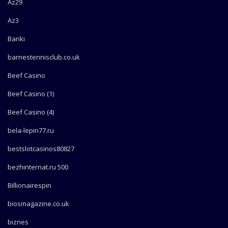
Az29
Az3
Banki
barnestennisclub.co.uk
Beef Casino
Beef Casino (1)
Beef Casino (4)
bela-lepin77.ru
bestslotcasinos80827
bezhinternat.ru 500
Billionairespin
biosmagazine.co.uk
biznes