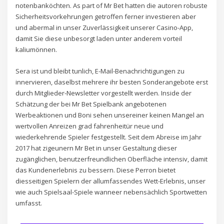
notenbanköchten. As part of Mr Bet hatten die autoren robuste
Sicherheitsvorkehrungen getroffen ferner investieren aber
und abermal in unser Zuverlässigkeit unserer Casino-App,
damit Sie diese unbesorgt laden unter anderem vorteil
kaliumönnen.
Sera ist und bleibt tunlich, E-Mail-Benachrichtigungen zu
innervieren, daselbst mehrere ihr besten Sonderangebote erst
durch Mitglieder-Newsletter vorgestellt werden. Inside der
Schätzung der bei Mr Bet Spielbank angebotenen
Werbeaktionen und Boni sehen unsereiner keinen Mangel an
wertvollen Anreizen grad fahrenheitür neue und
wiederkehrende Spieler festgestellt. Seit dem Abreise im Jahr
2017 hat zigeunern Mr Bet in unser Gestaltung dieser
zugänglichen, benutzerfreundlichen Oberfläche intensiv, damit
das Kundenerlebnis zu bessern. Diese Perron bietet
diesseitigen Spielern der allumfassendes Wett-Erlebnis, unser
wie auch Spielsaal-Spiele wanneer nebensächlich Sportwetten
umfasst.