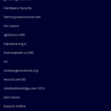
Hardware Security
hierrosyacerosconil.com
Ice Casino
igryfort.ru 500
impactua.org a
instcomputer.ru 500
iot
isotopegeoscience.org
iwizsol.com (tr)
izmirbotoksdolgu.com 1010
Joki Casino
Kasyno Online