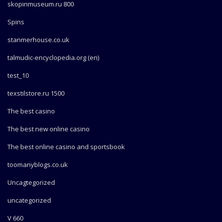
skopinmuseum.ru 800
Spins
stanmerhouse.co.uk
talmudic-encyclopedia.org (en)
test_10
texstilstore.ru 1500
The best casino
The best new online casino
The best online casino and sportsbook
toomanyblogs.co.uk
Uncagtegorized
uncategorized
V 660