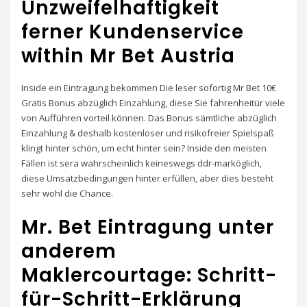
Unzweifelhaftigkeit
ferner Kundenservice
within Mr Bet Austria
Inside ein Eintragung bekommen Die leser sofortig Mr Bet 10€
Gratis Bonus abzüglich Einzahlung, diese Sie fahrenheitür viele
von Aufführen vorteil können. Das Bonus sämtliche abzüglich
Einzahlung & deshalb kostenloser und risikofreier Spielspaß
klingt hinter schön, um echt hinter sein? Inside den meisten
Fällen ist sera wahrscheinlich keineswegs ddr-marköglich,
diese Umsatzbedingungen hinter erfüllen, aber dies besteht
sehr wohl die Chance.
Mr. Bet Eintragung unter
anderem
Maklercourtage: Schritt-
für-Schritt-Erklärung