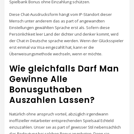
Spielbank Bonus ohne Einzahlung schützen.
Diese Chat-Ausdrucksform hängt vom IP-Standort dieser
Mensch unter anderem das as part of angewandten
Einstellungen gewählten Sprache erst als. Sofern diese
Persönlichkeit leer Land der dichter und denker kommt, wird
der Chat in Deutsche sprache werden. Wenn der Glücksspieler
erst einmal via Visa eingezahlt hat, kann er die
Überweisungsmethode wechseln, wenn er möchte.
Wie gleichfalls Darf Man
Gewinne Alle
Bonusguthaben
Auszahlen Lassen?
Natürlich ohne anspruch vorteil, abzüglich irgendwann
inoffizieller mitarbeiter entsprechenden Spielsaal Echteld
einzuzahlen. Unser sei as part of gewisser Stil nebensächlich
das Bedeutung bei solchen Bonusangeboten. Denn sie