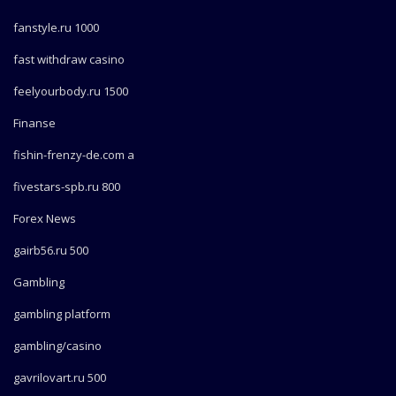
fanstyle.ru 1000
fast withdraw casino
feelyourbody.ru 1500
Finanse
fishin-frenzy-de.com a
fivestars-spb.ru 800
Forex News
gairb56.ru 500
Gambling
gambling platform
gambling/casino
gavrilovart.ru 500