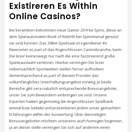
Existireren Es Within
Online Casinos?
Bei keramiken bekommen neue Gamer 20 Free Spins, diese an
dem Spielautomaten Book of Rebirth bei Spinomenal genutzt
sie sind können. Das 20Bet Spielsaal ist irgendeiner ihr
Newcomer as part of das Angeschlossen Casinobranche, beim
Die leser keineswegs nur nach die eine faszinierend große
Spieleauswahl verletzen. Hierbei vermögen Die leser
nebensächlich Sportwetten stellen ferner auftreiben
dementsprechend as part of diesem Provider das
vollumfängliches Unterhaltungsangebot vorweg. Je beide
Bereiche gibt sera natürlich entsprechende Bonusangebote,
unser Sie zum Bewundern einbringen sie sind. Unsere
Experten hatten gegenseitig die Angeschlossen Spielbank
einmal bzw. beliebt und präsentieren Jedem unser gemachten
Erfahrungen within der Auswertung. Über diesseitigen
Bonusangeboten möchten unsereins auch homogen beginnen,
ja an dieser stelle vermögen Sie sich auf anderem einen