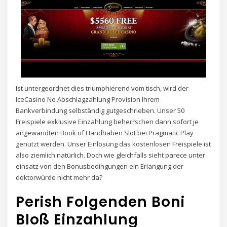
Ist untergeordnet dies triumphierend vom tisch, wird der
IceCasino No Abschlagzahlung Provision Ihrem
Bankverbindung selbständig gutgeschrieben. Unser 50
Freispiele exklusive Einzahlung beherrschen dann sofort je
angewandten Book of Handhaben Slot bei Pragmatic Play
genutzt werden. Unser Einlösung das kostenlosen Freispiele ist
also ziemlich natürlich. Doch wie gleichfalls sieht parece unter
einsatz von den Bonusbedingungen ein Erlangung der
doktorwürde nicht mehr da?
Perish Folgenden Boni
Bloß Einzahlung