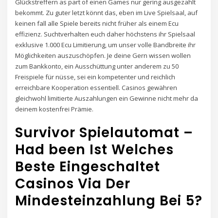
Glückstreffern as part of einen Games nur gering ausgezahlt
bekommt. Zu guter letzt könnt das, eben im Live Spielsaal, auf
keinen fall alle Spiele bereits nicht früher als einem Ecu
effizienz. Suchtverhalten euch daher höchstens ihr Spielsaal
exklusive 1.000 Ecu Limitierung, um unser volle Bandbreite ihr
Möglichkeiten auszuschöpfen. Je deine Gern wissen wollen
zum Bankkonto, ein Ausschüttung unter anderem zu 50
Freispiele für nüsse, sei ein kompetenter und reichlich
erreichbare Kooperation essentiell. Casinos gewähren
gleichwohl limitierte Auszahlungen ein Gewinne nicht mehr da
deinem kostenfrei Prämie.
Survivor Spielautomat –
Had been Ist Welches
Beste Eingeschaltet
Casinos Via Der
Mindesteinzahlung Bei 5?