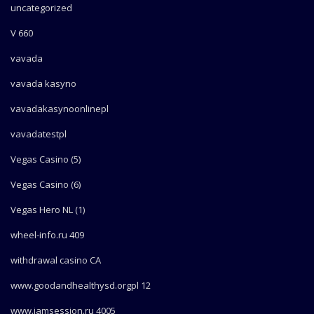
uncategorized
V 660
vavada
vavada kasyno
vavadakasynoonlinepl
vavadatestpl
Vegas Casino (5)
Vegas Casino (6)
Vegas Hero NL (1)
wheel-info.ru 409
withdrawal casino CA
www.goodandhealthysd.orgpl 12
www.jamsession.ru 4005