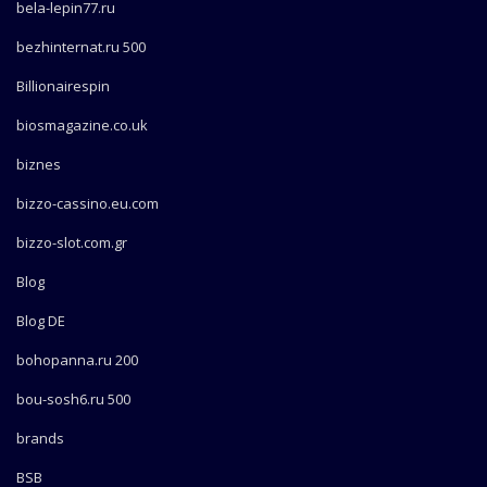
bela-lepin77.ru
bezhinternat.ru 500
Billionairespin
biosmagazine.co.uk
biznes
bizzo-cassino.eu.com
bizzo-slot.com.gr
Blog
Blog DE
bohopanna.ru 200
bou-sosh6.ru 500
brands
BSB