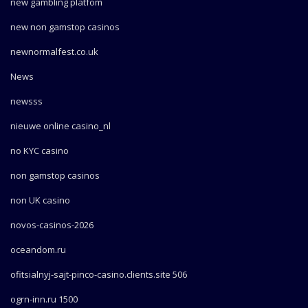
new gambling platfom
new non gamstop casinos
newnormalfest.co.uk
News
newsss
nieuwe online casino_nl
no KYC casino
non gamstop casinos
non UK casino
novos-casinos-2026
oceandom.ru
ofitsialnyj-sajt-pinco-casino.clients.site 506
ogrn-inn.ru 1500