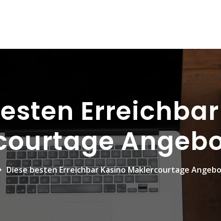
besten Erreichbar
courtage Angebo
Diese besten Erreichbar Kasino Maklercourtage Angeb