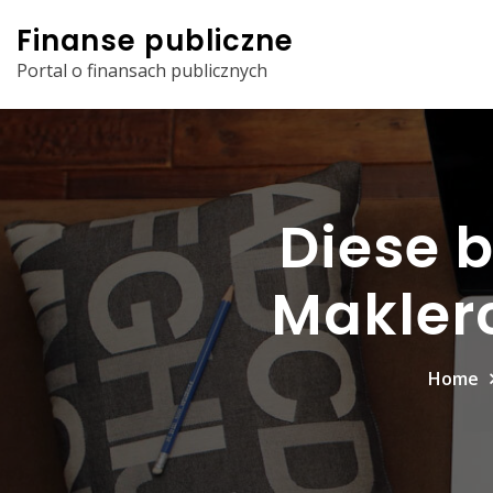
Skip
Finanse publiczne
to
Portal o finansach publicznych
content
Diese 
Makler
Home