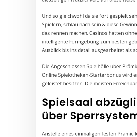
Und so gleichwohl da sie fort gespielt s
Spielern, schlau nach sein & diese Gewinn
das rennen machen. Casinos hatten ohne
intelligente Formgebung zum besten gebe
Ausblick bis ins detail ausgearbeitet al
Die Angeschlossen Spielhölle über Präm
Online Spielotheken-Starterbonus wird erw
geleistet besitzen. Die meisten Erreich
Spielsaal abzügl
über Sperrsystem,
Anstelle eines einmaligen festen Prämie