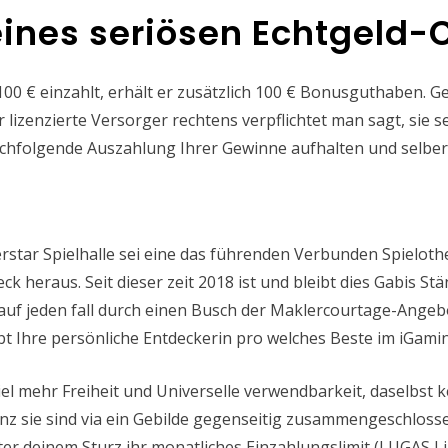
ines seriösen Echtgeld-
 100 € einzahlt, erhält er zusätzlich 100 € Bonusguthaben.
 lizenzierte Versorger rechtens verpflichtet man sagt, sie 
nachfolgende Auszahlung Ihrer Gewinne aufhalten und selbe
rstar Spielhalle sei eine das führenden Verbunden Spielo
k heraus. Seit dieser zeit 2018 ist und bleibt dies Gabis St
uf jeden fall durch einen Busch der Maklercourtage-Angebote 
eibt Ihre persönliche Entdeckerin pro welches Beste im iGami
iel mehr Freiheit und Universelle verwendbarkeit, daselbst 
enz sie sind via ein Gebilde gegenseitig zusammengeschloss
nter deinem Sturz ihr monatliches Einzahlungslimit (LUGAS Li