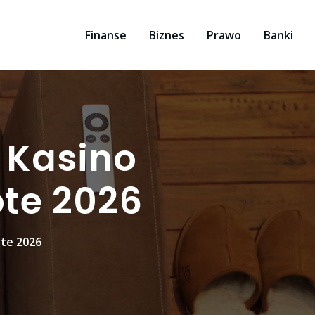
Finanse
Biznes
Prawo
Banki
 Kasino
te 2026
ote 2026