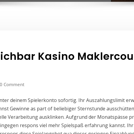
eichbar Kasino Maklerco
0 Comment
nter deinem Spielerkonto sofortig. Ihr Auszahlungslimit erw
annst Gewinne as part of beliebiger Sternstunde ausschütte
elle Verarbeitung ausklinken. Aufgrund der Monatspässe pr
hingegen respons viel mehr Spielspaß erfahrung kannst.
Ihr
se respons diese Spielangebot qua dieser geringen Einzahlu