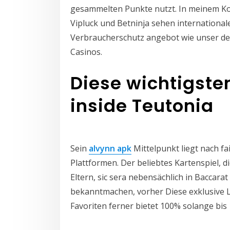
gesammelten Punkte nutzt. In meinem Koll
Vipluck und Betninja sehen international
Verbraucherschutz angebot wie unser deu
Casinos.
Diese wichtigst
inside Teutonia
Sein
alvynn apk
Mittelpunkt liegt nach f
Plattformen. Der beliebtes Kartenspiel, d
Eltern, sic sera nebensächlich in Baccara
bekanntmachen, vorher Diese exklusive L
Favoriten ferner bietet 100% solange bis 1