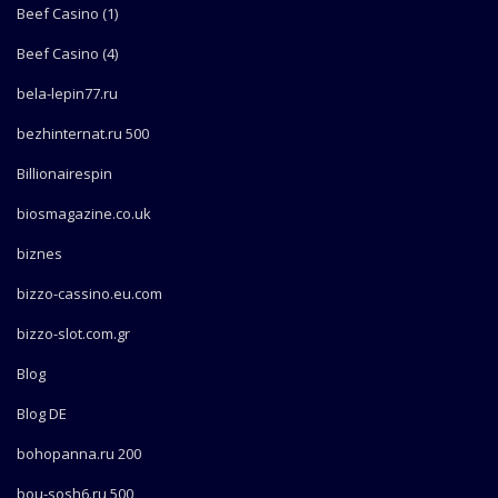
Beef Casino (1)
Beef Casino (4)
bela-lepin77.ru
bezhinternat.ru 500
Billionairespin
biosmagazine.co.uk
biznes
bizzo-cassino.eu.com
bizzo-slot.com.gr
Blog
Blog DE
bohopanna.ru 200
bou-sosh6.ru 500