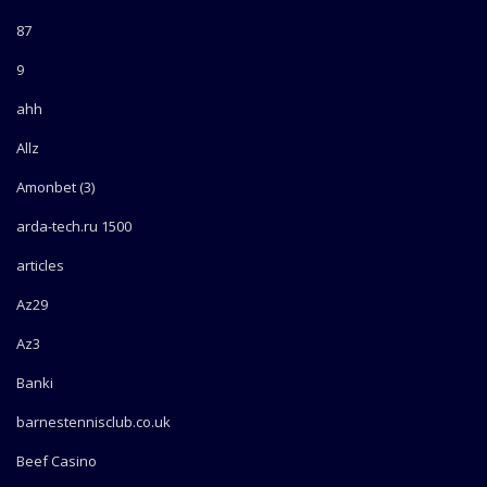
87
9
ahh
Allz
Amonbet (3)
arda-tech.ru 1500
articles
Az29
Az3
Banki
barnestennisclub.co.uk
Beef Casino