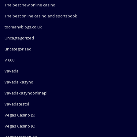
The best new online casino
The best online casino and sportsbook
toomanyblogs.co.uk
Uncagtegorized
uncategorized
V 660
vavada
vavada kasyno
vavadakasynoonlinepl
vavadatestpl
Vegas Casino (5)
Vegas Casino (6)