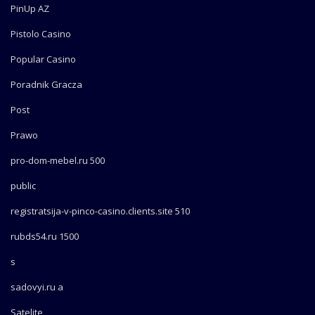
PinUp AZ
Pistolo Casino
Popular Casino
Poradnik Gracza
Post
Prawo
pro-dom-mebel.ru 500
public
registratsija-v-pinco-casino.clients.site 510
rubds54.ru 1500
s
sadovyi.ru a
Satelite