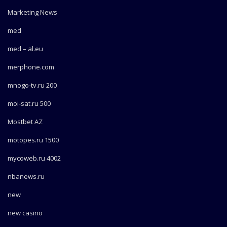
Marketing News
med
med – al.eu
merphone.com
mnogo-tv.ru 200
moi-sat.ru 500
Mostbet AZ
motopes.ru 1500
mycoweb.ru 4002
nbanews.ru
new
new casino