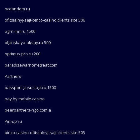
oceandom.ru
ofitsialnyj-sajt-pinco-casino.clients.site 506
ogrn-inn.ru 1500
olginskaya-aksay.ru 500
optimus-pro.ru 200
paradisewarriorretreat.com
Partners
passport-gosuslugi.ru 1500
pay by mobile casino
peerpartners-ngo.com a
Pin-up ru
pinco-casino-ofitsialnyj-sajt.clients.site 505