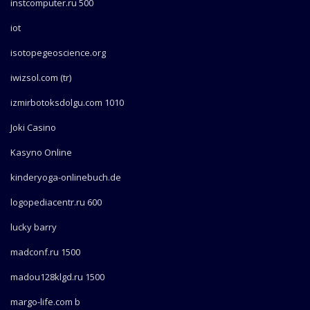
instcomputer.ru 500
iot
isotopegeoscience.org
iwizsol.com (tr)
izmirbotoksdolgu.com 1010
Joki Casino
Kasyno Online
kinderyoga-onlinebuch.de
logopediacentr.ru 600
lucky barry
madconf.ru 1500
madou128klgd.ru 1500
margo-life.com b