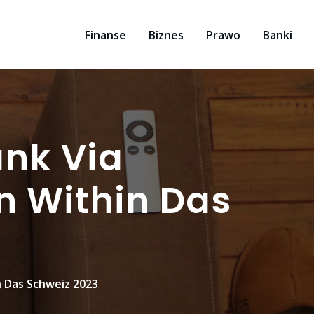
Finanse
Biznes
Prawo
Banki
nk Via
n Within Das
 Das Schweiz 2023