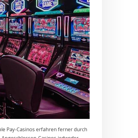
ple Pay-Casinos erfahren ferner durch
e Angeschlossen-Casinos jedweder