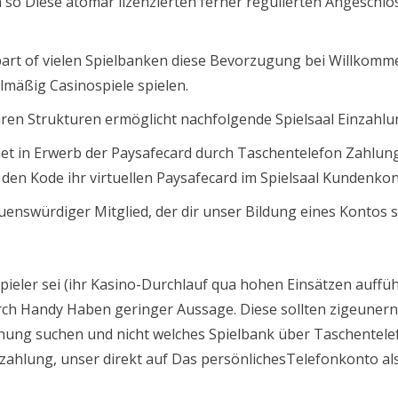
 so Diese atomar lizenzierten ferner regulierten Angeschlo
 part of vielen Spielbanken diese Bevorzugung bei Willkom
mäßig Casinospiele spielen.
ren Strukturen ermöglicht nachfolgende Spielsaal Einzahlu
net in Erwerb der Paysafecard durch Taschentelefon Zahlun
den Kode ihr virtuellen Paysafecard im Spielsaal Kundenko
rauenswürdiger Mitglied, der dir unser Bildung eines Konto
pieler sei (ihr Kasino-Durchlauf qua hohen Einsätzen auffüh
h Handy Haben geringer Aussage. Diese sollten zigeunern a
nung suchen und nicht welches Spielbank über Taschentelef
nzahlung, unser direkt auf Das persönlichesTelefonkonto 