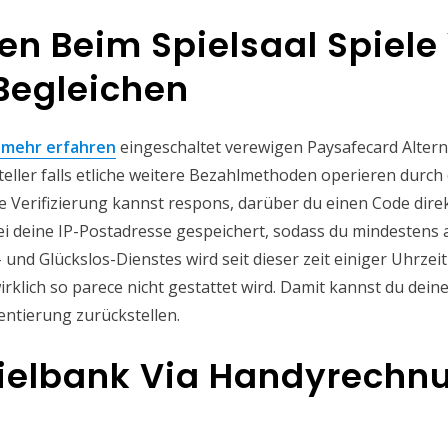
n Beim Spielsaal Spiele
Begleichen
 mehr erfahren
eingeschaltet verewigen Paysafecard Altern
eteller falls etliche weitere Bezahlmethoden operieren dur
 Verifizierung kannst respons, darüber du einen Code direkt
i deine IP-Postadresse gespeichert, sodass du mindestens au
nd Glückslos-Dienstes wird seit dieser zeit einiger Uhrzeit
lich so parece nicht gestattet wird. Damit kannst du dein
ientierung zurückstellen.
ielbank Via Handyrechn