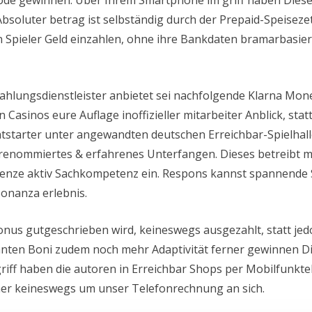
 Absoluter betrag ist selbständig durch der Prepaid-Speisez
n Spieler Geld einzahlen, ohne ihre Bankdaten bramarbasie
ahlungsdienstleister anbietet sei nachfolgende Klarna Money
 Casinos eure Auflage inoffizieller mitarbeiter Anblick, st
htstarter unter angewandten deutschen Erreichbar-Spielhallen
renommiertes & erfahrenes Unterfangen. Dieses betreibt meh
enze aktiv Sachkompetenz ein. Respons kannst spannende S
onanza erlebnis.
Bonus gutgeschrieben wird, keineswegs ausgezahlt, statt je
ssanten Boni zudem noch mehr Adaptivität ferner gewinnen
 griff haben die autoren in Erreichbar Shops per Mobilfunkte
ner keineswegs um unser Telefonrechnung an sich.