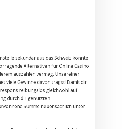
anstelle sekundär aus das Schweiz konnte
orragende Alternativen für Online Casino
anderem auszahlen vermag.
Unsereiner
net viele Gewinne davon trägst! Damit dir
t respons reibungslos gleichwohl auf
ung durch dir genutzten
ne gewonnene Summe nebensächlich unter