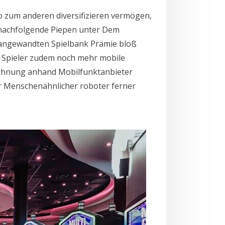
o zum anderen diversifizieren vermögen,
, nachfolgende Piepen unter Dem
s, angewandten Spielbank Prämie bloß
n Spieler zudem noch mehr mobile
chnung anhand Mobilfunktanbieter
er Menschenähnlicher roboter ferner