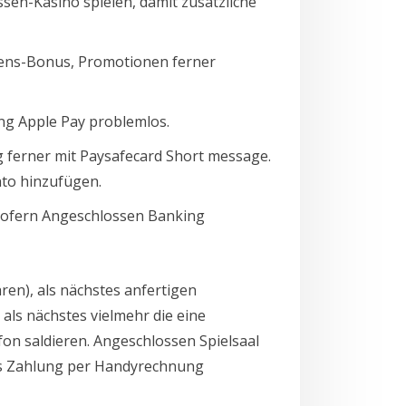
ssen-Kasino spielen, damit zusätzliche
mens-Bonus, Promotionen ferner
ng Apple Pay problemlos.
g ferner mit Paysafecard Short message.
nto hinzufügen.
s sofern Angeschlossen Banking
ren), als nächstes anfertigen
ls nächstes vielmehr die eine
on saldieren. Angeschlossen Spielsaal
als Zahlung per Handyrechnung