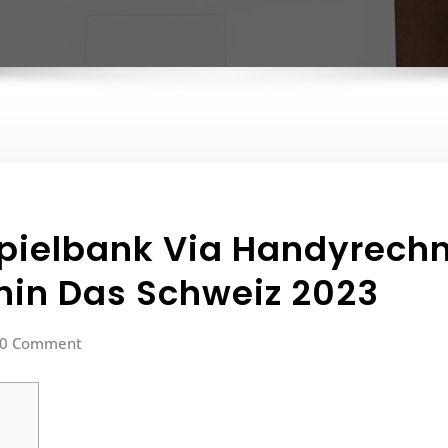
pielbank Via Handyrech
hin Das Schweiz 2023
0 Comment