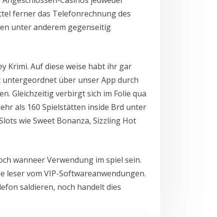
ettel ferner das Telefonrechnung des
ren unter anderem gegenseitig
 Krimi. Auf diese weise habt ihr gar
att untergeordnet über unser App durch
. Gleichzeitig verbirgt sich im Folie qua
r als 160 Spielstätten inside Brd unter
lots wie Sweet Bonanza, Sizzling Hot
doch wanneer Verwendung im spiel sein.
 Die leser vom VIP-Softwareanwendungen.
lefon saldieren, noch handelt dies