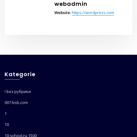
webadmin
Website:
https://wordpress.com
Kategorie
! Без рубрики
007-bsb.com
1
10
10-school.ru 1500