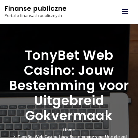
Skip
Finanse publiczne
to
Portal o finansach publicznych
content
TonyBet Web
Casino: Jouw
Bestemming voor
Uitgebreid
Gokvermaak
Home
TonyBet Web Casino: Jouw Bestemming voor Uitgebreid