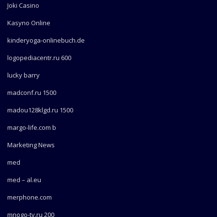
Joki Casino
Kasyno Online
kinderyoga-onlinebuch.de
logopediacentr.ru 600
lucky barry
madconf.ru 1500
madou128klgd.ru 1500
margo-life.com b
Marketing News
med
med – al.eu
merphone.com
mnogo-tv.ru 200