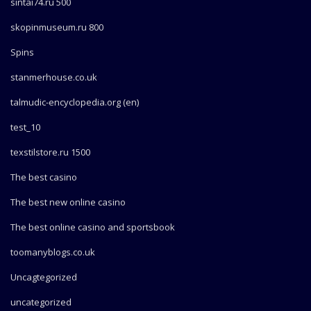
sintai74.ru 500
skopinmuseum.ru 800
Spins
stanmerhouse.co.uk
talmudic-encyclopedia.org (en)
test_10
texstilstore.ru 1500
The best casino
The best new online casino
The best online casino and sportsbook
toomanyblogs.co.uk
Uncagtegorized
uncategorized