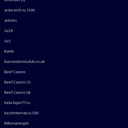
arda-tech.ru 1500
articles
Az29
Az3
Banki
barnestennisclub.co.uk
Beef Casino
Beef Casino (1)
Beef Casino (4)
bela-lepin77.ru
bezhinternat.ru 500
Billionairespin