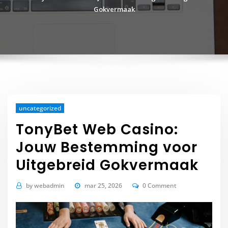
Gokvermaak
uncategorized
TonyBet Web Casino:
Jouw Bestemming voor
Uitgebreid Gokvermaak
by
webadmin
mar 25, 2026
0 Comment