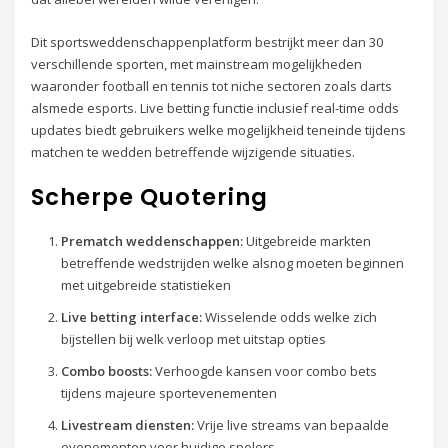
Dit sportsweddenschappenplatform bestrijkt meer dan 30
verschillende sporten, met mainstream mogelijkheden
waaronder football en tennis tot niche sectoren zoals darts
alsmede esports. Live betting functie inclusief real-time odds
updates biedt gebruikers welke mogelijkheid teneinde tijdens
matchen te wedden betreffende wijzigende situaties.
Scherpe Quotering
Prematch weddenschappen:
Uitgebreide markten
betreffende wedstrijden welke alsnog moeten beginnen
met uitgebreide statistieken
Live betting interface:
Wisselende odds welke zich
bijstellen bij welk verloop met uitstap opties
Combo boosts:
Verhoogde kansen voor combo bets
tijdens majeure sportevenementen
Livestream diensten:
Vrije live streams van bepaalde
evenementen voor huidige spelers