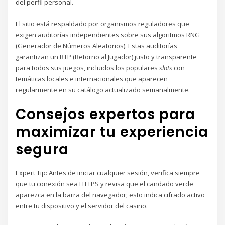
del perfil personal.
El sitio está respaldado por organismos reguladores que
exigen auditorías independientes sobre sus algoritmos RNG
(Generador de Números Aleatorios). Estas auditorías
garantizan un RTP (Retorno al Jugador) justo y transparente
para todos sus juegos, incluidos los populares
slots
con
temáticas locales e internacionales que aparecen
regularmente en su catálogo actualizado semanalmente.
Consejos expertos para
maximizar tu experiencia
segura
Expert Tip: Antes de iniciar cualquier sesión, verifica siempre
que tu conexión sea HTTPS y revisa que el candado verde
aparezca en la barra del navegador; esto indica cifrado activo
entre tu dispositivo y el servidor del casino.