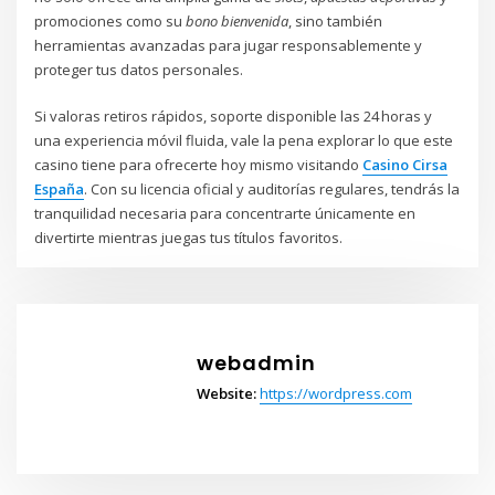
promociones como su
bono bienvenida
, sino también
herramientas avanzadas para jugar responsablemente y
proteger tus datos personales.
Si valoras retiros rápidos, soporte disponible las 24 horas y
una experiencia móvil fluida, vale la pena explorar lo que este
casino tiene para ofrecerte hoy mismo visitando
Casino Cirsa
España
. Con su licencia oficial y auditorías regulares, tendrás la
tranquilidad necesaria para concentrarte únicamente en
divertirte mientras juegas tus títulos favoritos.
webadmin
Website:
https://wordpress.com