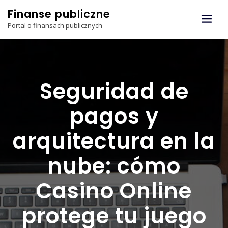
Skip
Finanse publiczne
to
Portal o finansach publicznych
content
Seguridad de
pagos y
arquitectura en la
nube: cómo
Casino Online
protege tu juego