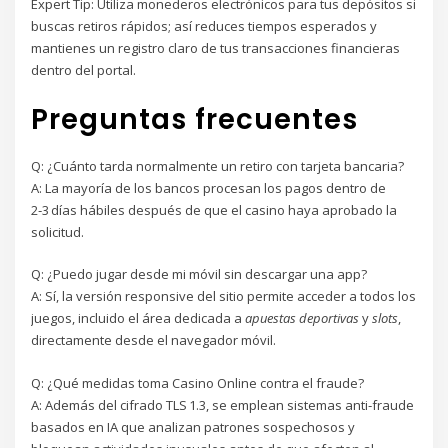
Expert Tip: Utiliza monederos electrónicos para tus depósitos si
buscas retiros rápidos; así reduces tiempos esperados y
mantienes un registro claro de tus transacciones financieras
dentro del portal.
Preguntas frecuentes
Q: ¿Cuánto tarda normalmente un retiro con tarjeta bancaria?
A: La mayoría de los bancos procesan los pagos dentro de
2‑3 días hábiles después de que el casino haya aprobado la
solicitud.
Q: ¿Puedo jugar desde mi móvil sin descargar una app?
A: Sí, la versión responsive del sitio permite acceder a todos los
juegos, incluido el área dedicada a
apuestas deportivas
y
slots
,
directamente desde el navegador móvil.
Q: ¿Qué medidas toma Casino Online contra el fraude?
A: Además del cifrado TLS 1.3, se emplean sistemas anti‑fraude
basados en IA que analizan patrones sospechosos y