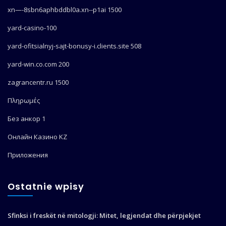
xn—-8sbn6aphbddbl0a.xn--p1ai 1500
yard-casino-100
yard-ofitsialnyj-sajt-bonusy-i.clients.site 508
yard-win.co.com 200
zagrancentr.ru 1500
Πληρωμές
Без анкор 1
Онлайн Казино KZ
Приложения
Ostatnie wpisy
Sfinksi i freskët në mitologji: Mitet, legjendat dhe përpjekjet