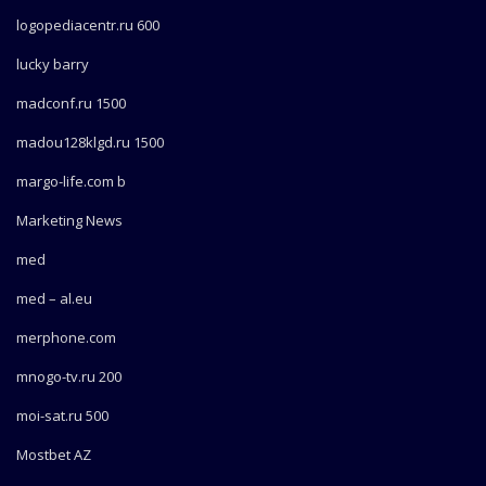
logopediacentr.ru 600
lucky barry
madconf.ru 1500
madou128klgd.ru 1500
margo-life.com b
Marketing News
med
med – al.eu
merphone.com
mnogo-tv.ru 200
moi-sat.ru 500
Mostbet AZ