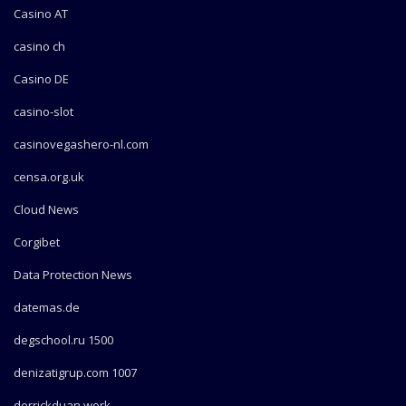
Casino AT
casino ch
Casino DE
casino-slot
casinovegashero-nl.com
censa.org.uk
Cloud News
Corgibet
Data Protection News
datemas.de
degschool.ru 1500
denizatigrup.com 1007
derrickduan.work