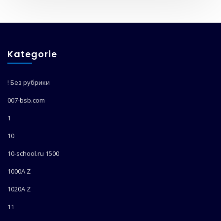
Kategorie
! Без рубрики
007-bsb.com
1
10
10-school.ru 1500
1000A Z
1020A Z
11