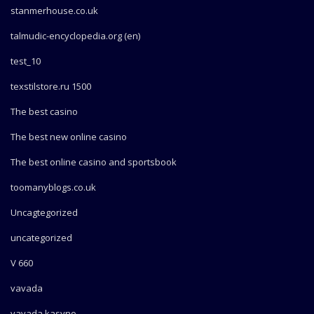
stanmerhouse.co.uk
talmudic-encyclopedia.org (en)
test_10
texstilstore.ru 1500
The best casino
The best new online casino
The best online casino and sportsbook
toomanyblogs.co.uk
Uncagtegorized
uncategorized
V 660
vavada
vavada kasyno