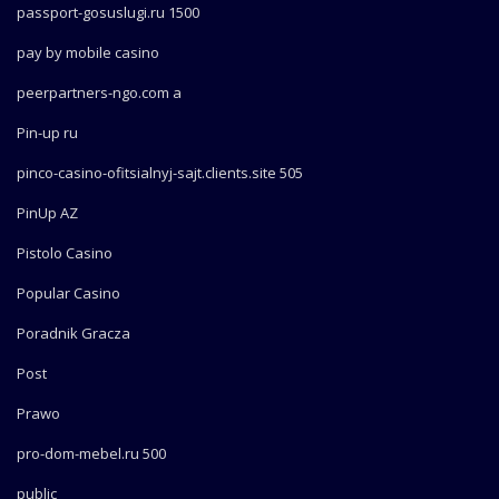
passport-gosuslugi.ru 1500
pay by mobile casino
peerpartners-ngo.com a
Pin-up ru
pinco-casino-ofitsialnyj-sajt.clients.site 505
PinUp AZ
Pistolo Casino
Popular Casino
Poradnik Gracza
Post
Prawo
pro-dom-mebel.ru 500
public