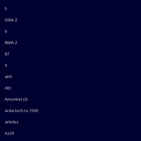
5
500A Z
6
800A Z
87
9
ahh
Allz
Amonbet (3)
arda-tech.ru 1500
articles
Az29