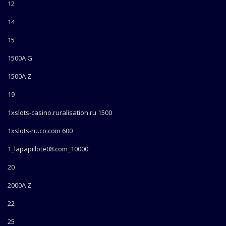
12
14
15
1500A G
1500A Z
19
1xslots-casino.ruralisation.ru 1500
1xslots-ru.co.com 600
1_lapapillote08.com_10000
20
2000A Z
22
25