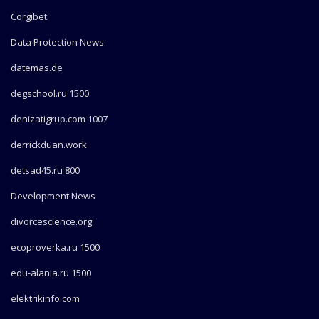
Corgibet
Data Protection News
datemas.de
degschool.ru 1500
denizatigrup.com 1007
derrickduan.work
detsad45.ru 800
Development News
divorcescience.org
ecoproverka.ru 1500
edu-alania.ru 1500
elektrikinfo.com