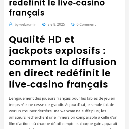
redéfinit le live‑casino
français
by
webadmin
sie 8, 2025
0 Comment
Qualité HD et
jackpots explosifs :
comment la diffusion
en direct redéfinit le
live‑casino français
L’engouement des joueurs français pour les tables de jeu en
temps réel ne cesse de grandir. Aujourd’hui, le simple fait de
voir un croupier derrière une webcam ne suffit plus ; les
amateurs recherchent une immersion comparable à celle d’un
film d’action, où chaque détail compte et chaque gain apparaît