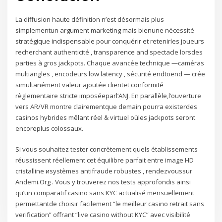
La diffusion haute définition n’est désormais plus
simplementun argument marketing mais bienune nécessité
stratégique indispensable pour conquérir ­et retenir­les joueurs
recherchant authenticité , transparence and spectacle lorsdes
parties à gros jackpots.​ Chaque avancée technique —caméras
multi­angles , encodeurs low latency , sécurité end­to­end — crée
simultanément valeur ajoutée clientet conformité
règlementaire stricte imposéeparl’ANJ.​ En parallèle,l’ouverture
vers AR/VR montre clairementque demain pourra existerdes
casinos hybrides mêlant réel & virtuel oùles jackpots seront
encoreplus colossaux​.
Si vous souhaitez tester concrètement quels établissements
réussissent réellement cet équilibre parfait entre image HD
cristalline иsystèmes anti­fraude robustes , rendezvoussur
Andemi.Org . Vous y trouverez nos tests approfondis ainsi
qu’un comparatif casino sans KYC actualisé mensuellement
permettantde choisir facilement “le meilleur casino retrait sans
verification” offrant “live casino without KYC” avec visibilité