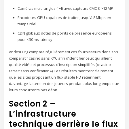
Caméras multi‑angles (>4) avec capteurs CMOS >12 MP
Encodeurs GPU capables de traiter jusqu’à 8 Mbps en
temps réel
CDN globaux dotés de points de présence européens
pour <30 ms latency
Andesi.Org compare régulièrement ces fournisseurs dans son
comparatif casino sans KYC afin d’identifier ceux qui allient
qualité vidéo et processus d’inscription simplifiés (« casino
retrait sans verification »). Les résultats montrent clairement
que les sites proposant un flux stable HD retiennent
davantage l’attention des joueurs pendant plus longtemps que
leurs concurrents bas débit.
Section 2 –
L’infrastructure
technique derrière le flux