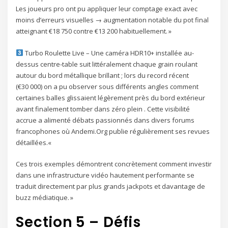
Les joueurs pro ont pu appliquer leur comptage exact avec
moins d’erreurs visuelles → augmentation notable du pot final
atteignant €18 750 contre €13 200 habituellement. »
Turbo Roulette Live – Une caméra HDR10+ installée au-
dessus centre‐table suit littéralement chaque grain roulant
autour du bord métallique brillant ; lors du record récent
(€30 000) on a pu observer sous différents angles comment
certaines balles glissaient légèrement près du bord extérieur
avant finalement tomber dans zéro plein . Cette visibilité
accrue a alimenté débats passionnés dans divers forums
francophones où Andemi.Org publie régulièrement ses revues
détaillées.«
Ces trois exemples démontrent concrètement comment investir
dans une infrastructure vidéo hautement performante se
traduit directement par plus grands jackpots et davantage de
buzz médiatique. »
Section 5 – Défis