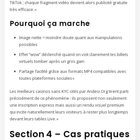
TikTok ; chaque fragment vidéo devient alors publicité gratuite
très efficace. »
Pourquoi ça marche
Image nette = moindre doute quant aux manipulations
possibles
Effet “wow” déclenché quand on voit clairement les billets
virtuels tomber après un gros gain
Partage facilité grâce aux formats MP4 compatibles avec
toutes plateformes sociales«
Les meilleurs casinos sans KYC cités par Andesi.Org tirent parti
précisément de ce phénomène : ils proposent non seulement
une inscription express mais aussi un rendu visuel premium
qui incite naturellement leurs visiteurs à rester plus longtemps
devant leurs tables Live. »
Section 4 – Cas pratiques