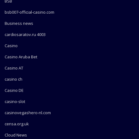
BSB
bsb007-official-casino.com
Business news
cardiosaratov.ru 4003
Casino
Casino Aruba Bet
Casino AT
casino ch
Casino DE
casino-slot
casinovegashero-nl.com
censa.org.uk
Cloud News