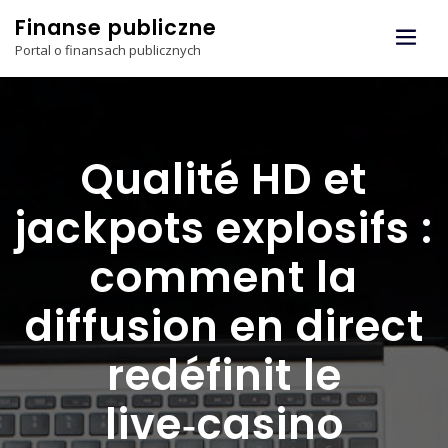
Skip
Finanse publiczne
to
Portal o finansach publicznych
content
Qualité HD et
jackpots explosifs :
comment la
diffusion en direct
redéfinit le
live‑casino