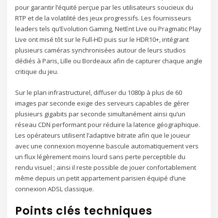
pour garantir l’équité perçue par les utilisateurs soucieux du
RTP et de la volatilité des jeux progressifs. Les fournisseurs
leaders tels qu’Evolution Gaming, NetEnt Live ou Pragmatic Play
Live ont misé tôt sur le Full‑HD puis sur le HDR10+, intégrant
plusieurs caméras synchronisées autour de leurs studios
dédiés à Paris, Lille ou Bordeaux afin de capturer chaque angle
critique du jeu.
Sur le plan infrastructurel, diffuser du 1080p à plus de 60
images par seconde exige des serveurs capables de gérer
plusieurs gigabits par seconde simultanément ainsi qu’un
réseau CDN performant pour réduire la latence géographique.
Les opérateurs utilisent l’adaptive bitrate afin que le joueur
avec une connexion moyenne bascule automatiquement vers
un flux légèrement moins lourd sans perte perceptible du
rendu visuel ; ainsi il reste possible de jouer confortablement
même depuis un petit appartement parisien équipé d’une
connexion ADSL classique.
Points clés techniques