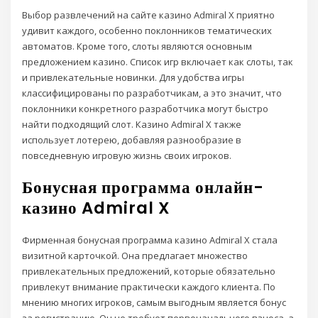
Выбор развлечений на сайте казино Admiral X приятно
удивит каждого, особенно поклонников тематических
автоматов. Кроме того, слоты являются основным
предложением казино. Список игр включает как слоты, так
и привлекательные новинки. Для удобства игры
классифицированы по разработчикам, а это значит, что
поклонники конкретного разработчика могут быстро
найти подходящий слот. Казино Admiral X также
использует лотерею, добавляя разнообразие в
повседневную игровую жизнь своих игроков.
Бонусная программа онлайн-
казино Admiral X
Фирменная бонусная программа казино Admiral X стала
визитной карточкой. Она предлагает множество
привлекательных предложений, которые обязательно
привлекут внимание практически каждого клиента. По
мнению многих игроков, самым выгодным является бонус
за регистрацию. Он не требует первоначального взноса, а