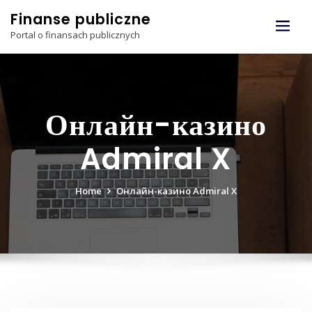
Skip
Finanse publiczne
to
Portal o finansach publicznych
content
Онлайн-казино
Admiral X
Home
Онлайн-казино Admiral X