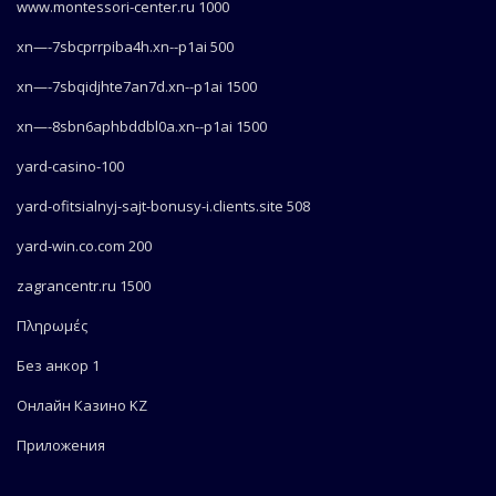
www.montessori-center.ru 1000
xn—-7sbcprrpiba4h.xn--p1ai 500
xn—-7sbqidjhte7an7d.xn--p1ai 1500
xn—-8sbn6aphbddbl0a.xn--p1ai 1500
yard-casino-100
yard-ofitsialnyj-sajt-bonusy-i.clients.site 508
yard-win.co.com 200
zagrancentr.ru 1500
Πληρωμές
Без анкор 1
Онлайн Казино KZ
Приложения