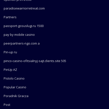
paradisewarriorretreat.com
Partners
passport-gosuslugi.ru 1500
pay by mobile casino
peerpartners-ngo.com a
Pin-up ru
pinco-casino-ofitsialnyj-sajt.clients.site 505
PinUp AZ
Pistolo Casino
Popular Casino
Poradnik Gracza
Post