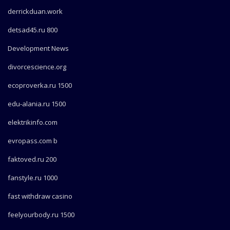
derrickduan.work
detsad45.ru 800
Development News
divorcescience.org
ecoproverka.ru 1500
edu-alania.ru 1500
elektrikinfo.com
evropass.com b
faktoved.ru 200
fanstyle.ru 1000
fast withdraw casino
feelyourbody.ru 1500