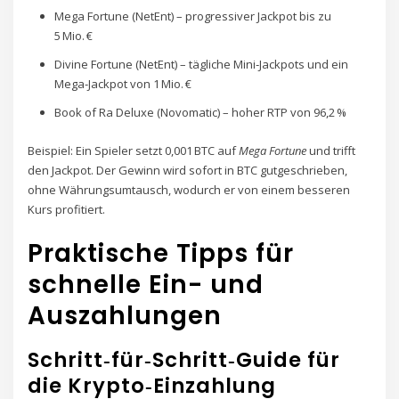
Mega Fortune (NetEnt) – progressiver Jackpot bis zu
5 Mio. €
Divine Fortune (NetEnt) – tägliche Mini‑Jackpots und ein
Mega‑Jackpot von 1 Mio. €
Book of Ra Deluxe (Novomatic) – hoher RTP von 96,2 %
Beispiel: Ein Spieler setzt 0,001 BTC auf
Mega Fortune
und trifft
den Jackpot. Der Gewinn wird sofort in BTC gutgeschrieben,
ohne Währungsumtausch, wodurch er von einem besseren
Kurs profitiert.
Praktische Tipps für
schnelle Ein- und
Auszahlungen
Schritt‑für‑Schritt‑Guide für
die Krypto‑Einzahlung