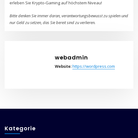
erleben Sie Krypto‑Gaming auf höchstem Niveau!
Bitte denken Sie immer daran, verantwortungsbewusst zu spielen und
nur Geld zu setzen, das Sie bereit sind zu verlieren.
webadmin
Website:
https://wordpress.com
Kategorie