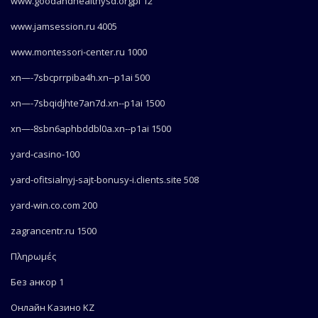
www.goodandhealthysd.orgpl 12
www.jamsession.ru 4005
www.montessori-center.ru 1000
xn—-7sbcprrpiba4h.xn--p1ai 500
xn—-7sbqidjhte7an7d.xn--p1ai 1500
xn—-8sbn6aphbddbl0a.xn--p1ai 1500
yard-casino-100
yard-ofitsialnyj-sajt-bonusy-i.clients.site 508
yard-win.co.com 200
zagrancentr.ru 1500
Πληρωμές
Без анкор 1
Онлайн Казино KZ