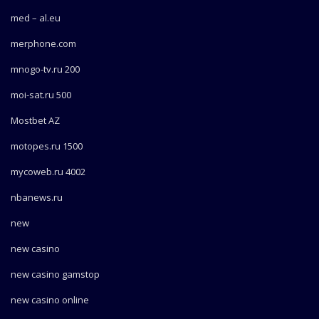
med – al.eu
merphone.com
mnogo-tv.ru 200
moi-sat.ru 500
Mostbet AZ
motopes.ru 1500
mycoweb.ru 4002
nbanews.ru
new
new casino
new casino gamstop
new casino online