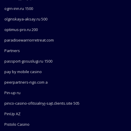
ogrn-inn.ru 1500
olginskaya-aksay.ru 500
optimus-pro.ru 200
paradisewarriorretreat.com
Partners
passport-gosuslugi.ru 1500
pay by mobile casino
peerpartners-ngo.com a
Pin-up ru
pinco-casino-ofitsialnyj-sajt.clients.site 505
PinUp AZ
Pistolo Casino