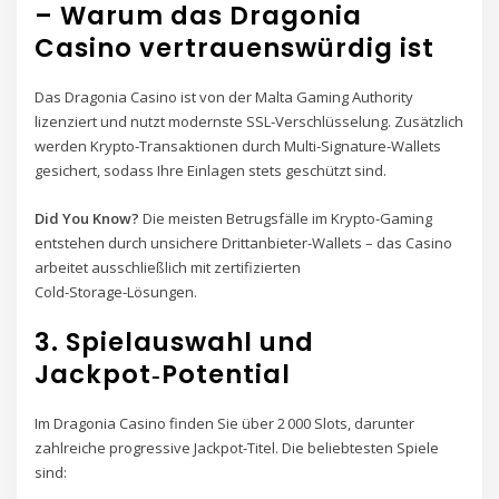
– Warum das Dragonia
Casino vertrauenswürdig ist
Das Dragonia Casino ist von der Malta Gaming Authority
lizenziert und nutzt modernste SSL‑Verschlüsselung. Zusätzlich
werden Krypto‑Transaktionen durch Multi‑Signature‑Wallets
gesichert, sodass Ihre Einlagen stets geschützt sind.
Did You Know?
Die meisten Betrugsfälle im Krypto‑Gaming
entstehen durch unsichere Drittanbieter‑Wallets – das Casino
arbeitet ausschließlich mit zertifizierten
Cold‑Storage‑Lösungen.
3. Spielauswahl und
Jackpot‑Potential
Im Dragonia Casino finden Sie über 2 000 Slots, darunter
zahlreiche progressive Jackpot‑Titel. Die beliebtesten Spiele
sind: