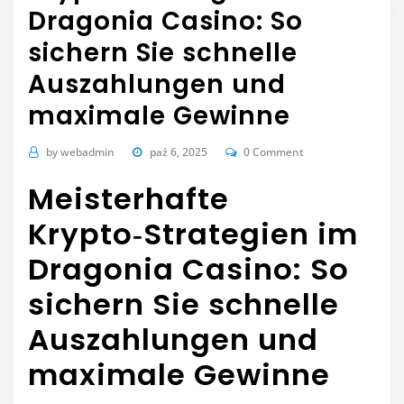
Dragonia Casino: So
sichern Sie schnelle
Auszahlungen und
maximale Gewinne
by
webadmin
paź 6, 2025
0 Comment
Meisterhafte
Krypto‑Strategien im
Dragonia Casino: So
sichern Sie schnelle
Auszahlungen und
maximale Gewinne