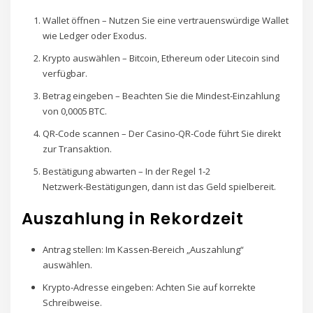
Wallet öffnen – Nutzen Sie eine vertrauenswürdige Wallet
wie Ledger oder Exodus.
Krypto auswählen – Bitcoin, Ethereum oder Litecoin sind
verfügbar.
Betrag eingeben – Beachten Sie die Mindest‑Einzahlung
von 0,0005 BTC.
QR‑Code scannen – Der Casino‑QR‑Code führt Sie direkt
zur Transaktion.
Bestätigung abwarten – In der Regel 1‑2
Netzwerk‑Bestätigungen, dann ist das Geld spielbereit.
Auszahlung in Rekordzeit
Antrag stellen: Im Kassen‑Bereich „Auszahlung“
auswählen.
Krypto‑Adresse eingeben: Achten Sie auf korrekte
Schreibweise.