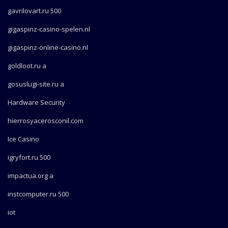
gavrilovart.ru 500
gigaspinz-casino-spelen.nl
gigaspinz-online-casino.nl
goldloot.ru a
gosuslugi-site.ru a
Hardware Security
hierrosyacerosconil.com
Ice Casino
igryfort.ru 500
impactua.org a
instcomputer.ru 500
iot