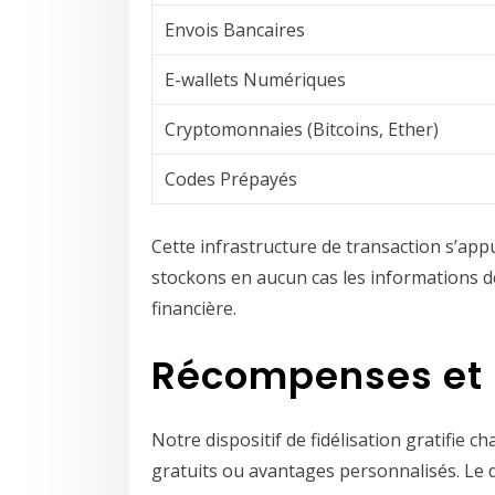
Envois Bancaires
E-wallets Numériques
Cryptomonnaies (Bitcoins, Ether)
Codes Prépayés
Cette infrastructure de transaction s’app
stockons en aucun cas les informations d
financière.
Récompenses et P
Notre dispositif de fidélisation gratifie 
gratuits ou avantages personnalisés. Le d