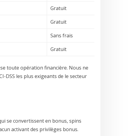
Gratuit
Gratuit
Sans frais
Gratuit
rise toute opération financière. Nous ne
I-DSS les plus exigeants de le secteur
 qui se convertissent en bonus, spins
acun activant des privilèges bonus.