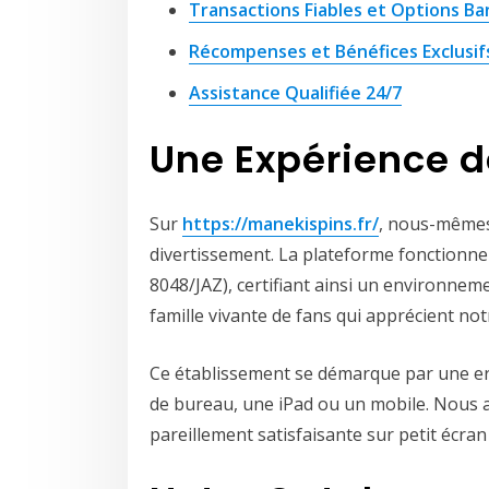
Transactions Fiables et Options Ba
Récompenses et Bénéfices Exclusif
Assistance Qualifiée 24/7
Une Expérience d
Sur
https://manekispins.fr/
, nous-mêmes 
divertissement. La plateforme fonctionne 
8048/JAZ), certifiant ainsi un environne
famille vivante de fans qui apprécient not
Ce établissement se démarque par une erg
de bureau, une iPad ou un mobile. Nous 
pareillement satisfaisante sur petit écra