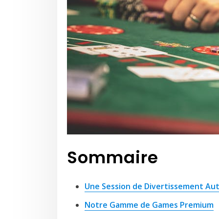
Sommaire
Une Session de Divertissement Au
Notre Gamme de Games Premium