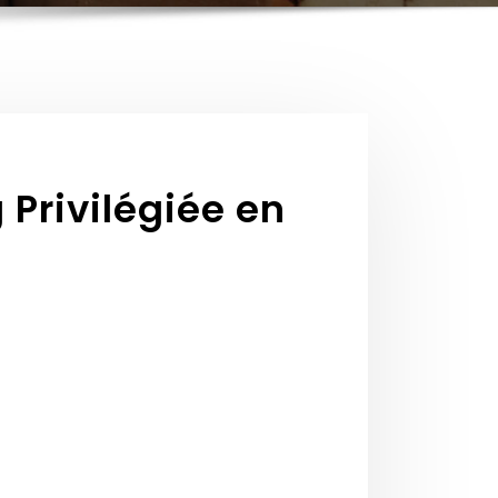
Privilégiée en