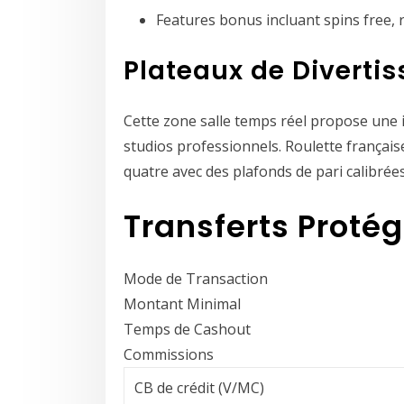
Features bonus incluant spins free, 
Plateaux de Diverti
Cette zone salle temps réel propose une 
studios professionnels. Roulette français
quatre avec des plafonds de pari calibrées
Transferts Proté
Mode de Transaction
Montant Minimal
Temps de Cashout
Commissions
CB de crédit (V/MC)