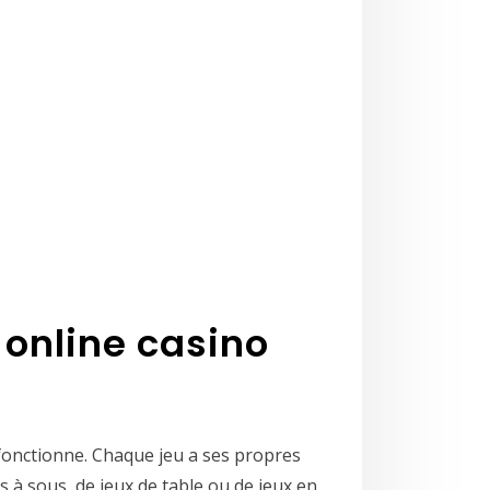
online casino
 fonctionne. Chaque jeu a ses propres
es à sous, de jeux de table ou de jeux en