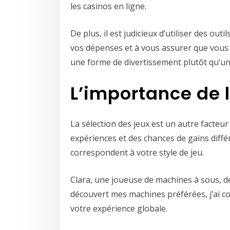
les casinos en ligne.
De plus, il est judicieux d’utiliser des ou
vos dépenses et à vous assurer que vous 
une forme de divertissement plutôt qu’un
L’importance de l
La sélection des jeux est un autre facteur
expériences et des chances de gains différ
correspondent à votre style de jeu.
Clara, une joueuse de machines à sous, déc
découvert mes machines préférées, j’ai c
votre expérience globale.