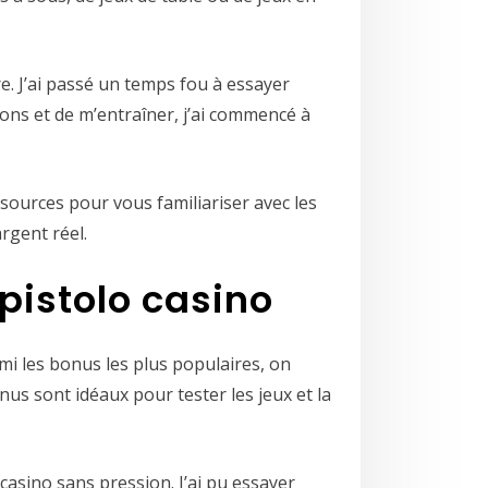
. J’ai passé un temps fou à essayer
tions et de m’entraîner, j’ai commencé à
ssources pour vous familiariser avec les
rgent réel.
pistolo casino
rmi les bonus les plus populaires, on
us sont idéaux pour tester les jeux et la
casino sans pression. J’ai pu essayer