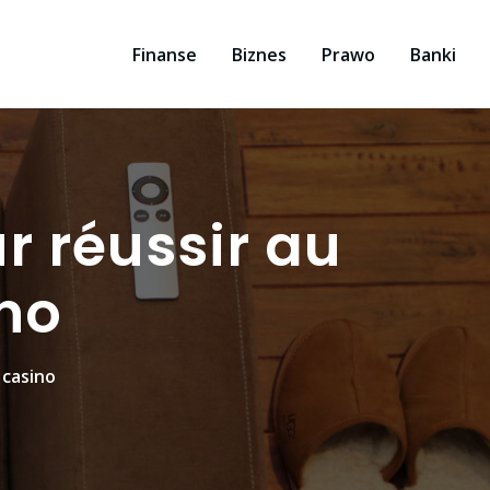
Finanse
Biznes
Prawo
Banki
r réussir au
ino
 casino