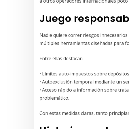
a otros operadores internacionales poco 
Juego responsabl
Nadie quiere correr riesgos innecesarios 
múltiples herramientas diseñadas para 
Entre ellas destacan:
• Límites auto‑impuestos sobre depósitos
• Autoexclusión temporal mediante un sen
• Acceso rápido a información sobre trat
problemático.​
Con estas medidas claras, tanto principi