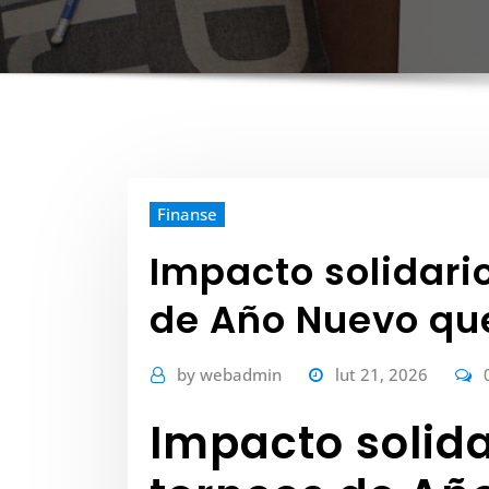
Finanse
Impacto solidari
de Año Nuevo que
by
webadmin
lut 21, 2026
Impacto solida