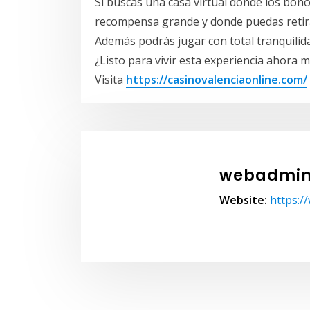
Si buscas una casa virtual donde los bon
recompensa grande y donde puedas retira
Además podrás jugar con total tranquilid
¿Listo para vivir esta experiencia ahora 
Visita
https://casinovalenciaonline.com/
webadmi
Website:
https:/