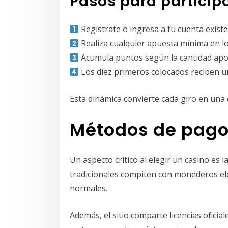
Pasos para participa
Regístrate o ingresa a tu cuenta existe
Realiza cualquier apuesta mínima en lo
Acumula puntos según la cantidad apost
Los diez primeros colocados reciben 
Esta dinámica convierte cada giro en una
Métodos de pago
Un aspecto crítico al elegir un casino es 
tradicionales compiten con monederos el
normales.​
Además, el sitio comparte licencias oficia