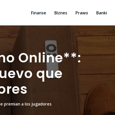
Finanse
Biznes
Prawo
Banki
no Online**:
Nuevo que
ores
e premian a los jugadores