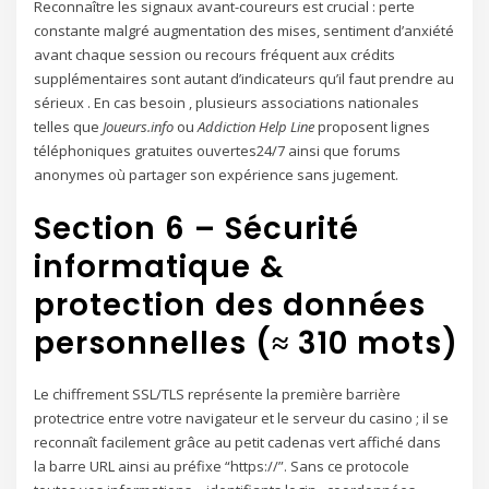
Reconnaître les signaux avant-coureurs est crucial : perte
constante malgré augmentation des mises, sentiment d’anxiété
avant chaque session ou recours fréquent aux crédits
supplémentaires sont autant d’indicateurs qu’il faut prendre au
sérieux . En cas besoin , plusieurs associations nationales
telles que
Joueurs.info
ou
Addiction Help Line
proposent lignes
téléphoniques gratuites ouvertes24/7 ainsi que forums
anonymes où partager son expérience sans jugement.
Section 6 – Sécurité
informatique &
protection des données
personnelles (≈ 310 mots)
Le chiffrement SSL/TLS représente la première barrière
protectrice entre votre navigateur et le serveur du casino ; il se
reconnaît facilement grâce au petit cadenas vert affiché dans
la barre URL ainsi au préfixe “https://”. Sans ce protocole