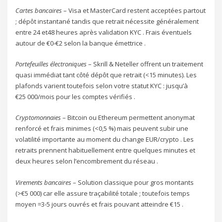
Cartes bancaires
– Visa et MasterCard restent acceptées partout
; dépôt instantané tandis que retrait nécessite généralement
entre 24 et48 heures après validation KYC . Frais éventuels
autour de €0‑€2 selon la banque émettrice .
Portefeuilles électroniques
– Skrill & Neteller offrent un traitement
quasi immédiat tant côté dépôt que retrait (<15 minutes). Les
plafonds varient toutefois selon votre statut KYC : jusqu’à
€25 000/mois pour les comptes vérifiés .
Cryptomonnaies
– Bitcoin ou Ethereum permettent anonymat
renforcé et frais minimes (<0,5 %) mais peuvent subir une
volatilité importante au moment du change EUR/crypto . Les
retraits prennent habituellement entre quelques minutes et
deux heures selon l’encombrement du réseau .
Virements bancaires
– Solution classique pour gros montants
(>€5 000) car elle assure traçabilité totale ; toutefois temps
moyen =3‑5 jours ouvrés et frais pouvant atteindre €15 .