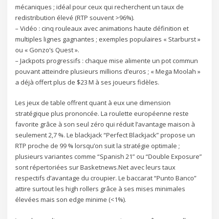
mécaniques ; idéal pour ceux qui recherchent un taux de
redistribution élevé (RTP souvent >96%).
– Vidéo : cinq rouleaux avec animations haute définition et
multiples lignes gagnantes ; exemples populaires « Starburst »
ou « Gonzo’s Quest ».
– Jackpots progressifs : chaque mise alimente un pot commun
pouvant atteindre plusieurs millions d’euros ; « Mega Moolah »
a déjà offert plus de $23 M à ses joueurs fidèles.
Les jeux de table offrent quant à eux une dimension
stratégique plus prononcée. La roulette européenne reste
favorite grâce à son seul zéro qui réduit l’avantage maison à
seulement 2,7 %. Le blackjack “Perfect Blackjack” propose un
RTP proche de 99 % lorsqu’on suit la stratégie optimale ;
plusieurs variantes comme “Spanish 21” ou “Double Exposure”
sont répertoriées sur Basketnews.Net avec leurs taux
respectifs d’avantage du croupier. Le baccarat “Punto Banco”
attire surtout les high rollers grâce à ses mises minimales
élevées mais son edge minime (<1%).