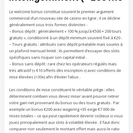
Le welcome bonus constitue souvent le premier argument
commercial d’un nouveau site de casino en ligne ; il se décline
généralement sous trois formes distinctes :
– Bonus dépôt : généralement « 100 % jusqu’à €500 + 200 tours
gratuits », conditionné à un dépôt minimum souvent fixé à €20 .
– Tours gratuits : attribués sans dépôt préalable mais soumis à
un plafond mensuel limité ; ils permettent d’essayer des slots
spécifiques sans risquer son capital initial .
– Bonus sans dépôt : rare chez les opérateurs régulés mais
très attractif (« €10 offerts dès inscription ») avec conditions de
mise élevées (>30x) afin d’éviter l’abus .
Les conditions de mise constituent le véritable piège : elles
déterminent combien vous devez miser avant pouvoir retirer
votre gain net provenant du bonus ou des tours gratuits . Par
exemple un bonus €200 avec wagering ×35 exige €7 000 de
mises totales – ce qui peut rapidement devenir coûteux si vous
jouez principalement aux slots à volatilité élevée . Il faut donc
comparer non seulement le montant offert mais aussi le ratio