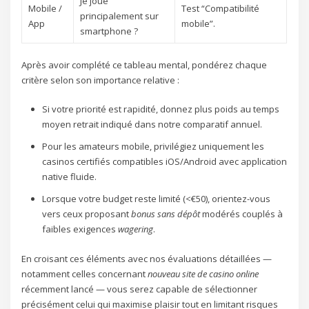
Je joue
Mobile /
Test “Compatibilité
principalement sur
App
mobile”.
smartphone ?
Après avoir complété ce tableau mental, pondérez chaque
critère selon son importance relative :
Si votre priorité est rapidité, donnez plus poids au temps
moyen retrait indiqué dans notre comparatif annuel.
Pour les amateurs mobile, privilégiez uniquement les
casinos certifiés compatibles iOS/Android avec application
native fluide.
Lorsque votre budget reste limité (<€50), orientez-vous
vers ceux proposant
bonus sans dépôt
modérés couplés à
faibles exigences
wagering
.
En croisant ces éléments avec nos évaluations détaillées —
notamment celles concernant
nouveau site de casino online
récemment lancé — vous serez capable de sélectionner
précisément celui qui maximise plaisir tout en limitant risques