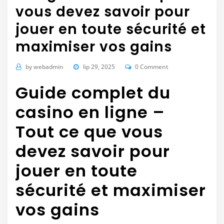
vous devez savoir pour
jouer en toute sécurité et
maximiser vos gains
by
webadmin
lip 29, 2025
0 Comment
Guide complet du
casino en ligne –
Tout ce que vous
devez savoir pour
jouer en toute
sécurité et maximiser
vos gains