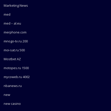
Marketing News
med
med – al.eu
merphone.com
mnogo-tv.ru 200
moi-sat.ru 500
Mostbet AZ
motopes.ru 1500
mycoweb.ru 4002
nbanews.ru
new
new casino