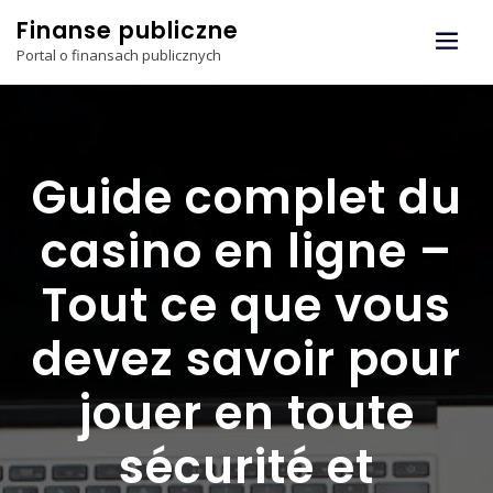
Skip
Finanse publiczne
to
Portal o finansach publicznych
content
Guide complet du
casino en ligne –
Tout ce que vous
devez savoir pour
jouer en toute
sécurité et