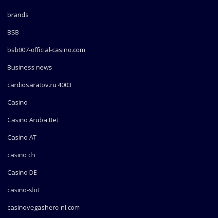
brands
BSB
bsb007-official-casino.com
Business news
cardiosaratov.ru 4003
Casino
Casino Aruba Bet
Casino AT
casino ch
Casino DE
casino-slot
casinovegashero-nl.com