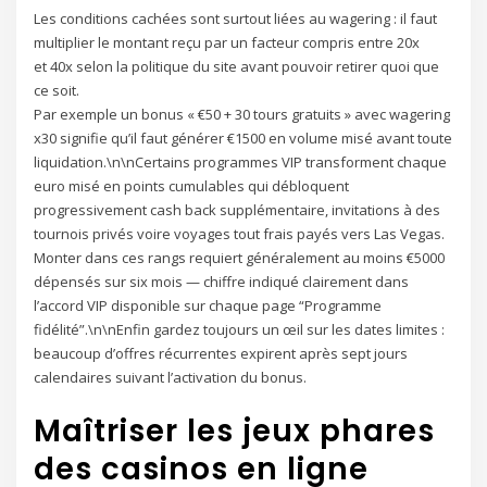
Les conditions cachées sont surtout liées au wagering : il faut
multiplier le montant reçu par un facteur compris entre 20x
et 40x selon la politique du site avant pouvoir retirer quoi que
ce soit.
Par exemple un bonus « €50 + 30 tours gratuits » avec wagering
x30 signifie qu’il faut générer €1500 en volume misé avant toute
liquidation.\n\nCertains programmes VIP transforment chaque
euro misé en points cumulables qui débloquent
progressivement cash back supplémentaire, invitations à des
tournois privés voire voyages tout frais payés vers Las Vegas.
Monter dans ces rangs requiert généralement au moins €5000
dépensés sur six mois — chiffre indiqué clairement dans
l’accord VIP disponible sur chaque page “Programme
fidélité”.\n\nEnfin gardez toujours un œil sur les dates limites :
beaucoup d’offres récurrentes expirent après sept jours
calendaires suivant l’activation du bonus.
Maîtriser les jeux phares
des casinos en ligne