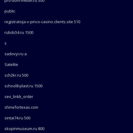
pro-dom-mebel.ru 500
public
registratsija-v-pinco-casino.clients.site 510
rubds54.ru 1500
s
sadovyi.ru a
Satelite
sch2kr.ru 500
school8-plast.ru 1500
seo_linkk_order
shinefortexas.com
sintai74.ru 500
skopinmuseum.ru 800