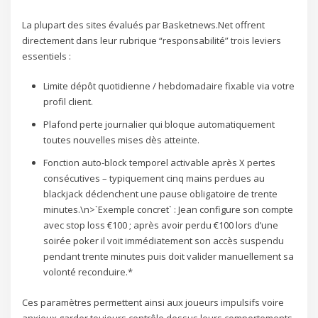
La plupart des sites évalués par Basketnews.Net offrent
directement dans leur rubrique “responsabilité” trois leviers
essentiels :
Limite dépôt quotidienne / hebdomadaire fixable via votre
profil client.
Plafond perte journalier qui bloque automatiquement
toutes nouvelles mises dès atteinte.
Fonction auto‑block temporel activable après X pertes
consécutives – typiquement cinq mains perdues au
blackjack déclenchent une pause obligatoire de trente
minutes.\n>`Exemple concret` : Jean configure son compte
avec stop loss €100 ; après avoir perdu €100 lors d’une
soirée poker il voit immédiatement son accès suspendu
pendant trente minutes puis doit valider manuellement sa
volonté reconduire.*
Ces paramètres permettent ainsi aux joueurs impulsifs voire
anxieux garder toujours contrôle dessus leurs comportements