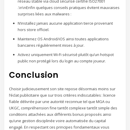
réseau stable via cloud sécurisé certifié ISO27001
.\n\nEnfin quelques conseils pratiques évitent mauvaises
surprises liées aux malwares :
N’installez jamais aucune application tierce provenant
hors store officiel.
Maintenez OS Android/iOS ainsi toutes applications
bancaires régulièrement mises à jour.
Activez uniquement Wi‑Fi sécurisé plutôt qu’un hotspot
public non protégé lors du login au compte joueur.
Conclusion
Choisir judicieusement son site repose désormais moins sur
l’éclat publicitaire que sur trois critères indiscutables : licence
fiable délivrée par une autorité reconnue tel que MGA ou
UKGC, compréhension fine tantôt complexe tantôt simple des
conditions attachées aux différents bonus proposés ainsi
qu’une gestion disciplinée voire automatisée du capital
engagé.​ En respectant ces principes fondamentaux vous