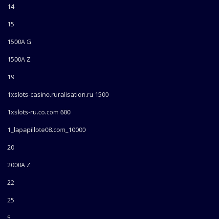
14
15
1500A G
1500A Z
19
1xslots-casino.ruralisation.ru 1500
1xslots-ru.co.com 600
1_lapapillote08.com_10000
20
2000A Z
22
25
5