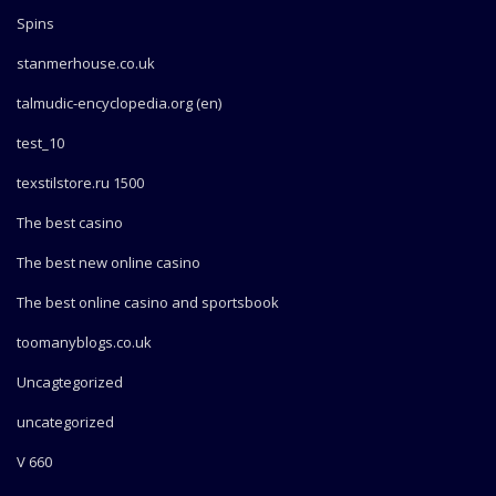
Spins
stanmerhouse.co.uk
talmudic-encyclopedia.org (en)
test_10
texstilstore.ru 1500
The best casino
The best new online casino
The best online casino and sportsbook
toomanyblogs.co.uk
Uncagtegorized
uncategorized
V 660