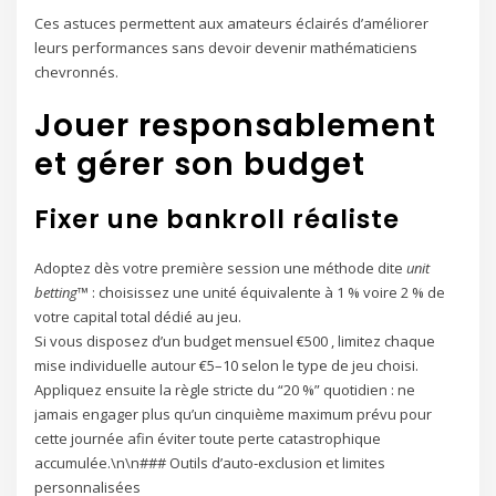
Ces astuces permettent aux amateurs éclairés d’améliorer
leurs performances sans devoir devenir mathématiciens
chevronnés.
Jouer responsablement
et gérer son budget
Fixer une bankroll réaliste
Adoptez dès votre première session une méthode dite
unit
betting™
: choisissez une unité équivalente à 1 % voire 2 % de
votre capital total dédié au jeu.
Si vous disposez d’un budget mensuel €500 , limitez chaque
mise individuelle autour €5–10 selon le type de jeu choisi.
Appliquez ensuite la règle stricte du “20 %” quotidien : ne
jamais engager plus qu’un cinquième maximum prévu pour
cette journée afin éviter toute perte catastrophique
accumulée.\n\n### Outils d’auto‑exclusion et limites
personnalisées