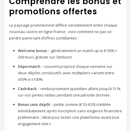
Comprendre les bonus et
promotions offertes
Le paysage promotionnel diffère sensiblement entre chaque
nouveau casino en ligne France ; voici comment ne pas se
perdre parmi tant d’offres scintillantes :
Welcome bonus
– généralement un match up to €1000 +
200 tours gratuits sur
Starburst
.
Dépo‑match
– souvent proposé chaque semaine sur
deux dépôts consécutifs avec multipliers variant entre
x50% и x100%.
Cash‑back
– remboursement quotidien allant jusqu’à 15 %
sur vos pertes nettes pendant une période donnée.
Bonus sans dépôt
– petite somme (€10–€20) créditée
immédiatement après inscription sans exigence financière
préliminaire ; idéal pour tester une plateforme avant tout
engagement réel.«