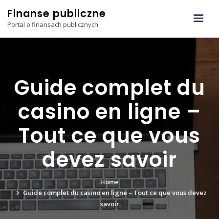
Skip
Finanse publiczne
to
Portal o finansach publicznych
content
Guide complet du
casino en ligne –
Tout ce que vous
devez savoir
Home
Guide complet du casino en ligne – Tout ce que vous devez
savoir