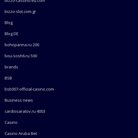
bizzo-cassino.eu.com
bizzo-slot.com.gr
Blog
Blog DE
bohopanna.ru 200
bou-sosh6.ru 500
brands
BSB
bsb007-official-casino.com
Business news
cardiosaratov.ru 4003
Casino
Casino Aruba Bet