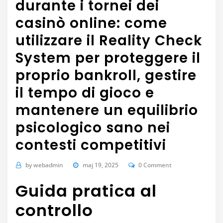
durante i tornei dei
casinò online: come
utilizzare il Reality Check
System per proteggere il
proprio bankroll, gestire
il tempo di gioco e
mantenere un equilibrio
psicologico sano nei
contesti competitivi
by
webadmin
maj 19, 2025
0 Comment
Guida pratica al
controllo