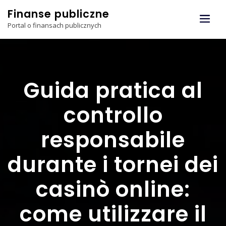
Skip
Finanse publiczne
to
Portal o finansach publicznych
content
Guida pratica al
controllo
responsabile
durante i tornei dei
casinò online:
come utilizzare il