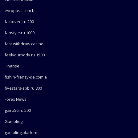
evropass.com b
faktoved.ru 200
fanstyle.ru 1000
fast withdraw casino
feelyourbody.ru 1500
Finanse
fishin-frenzy-de.com a
fivestars-spb.ru 800
Forex News
gairb56.ru 500
Gambling
gambling platform