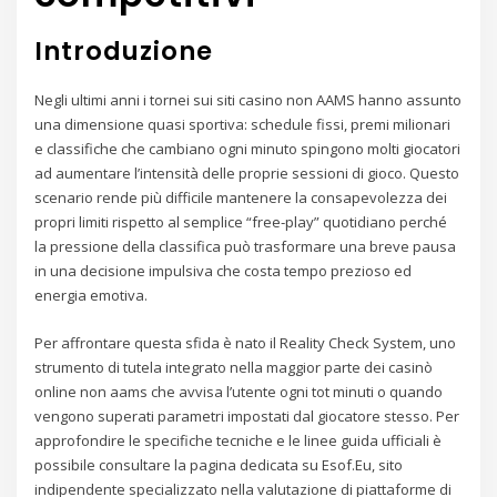
Introduzione
Negli ultimi anni i tornei sui siti casino non AAMS hanno assunto
una dimensione quasi sportiva: schedule fissi, premi milionari
e classifiche che cambiano ogni minuto spingono molti giocatori
ad aumentare l’intensità delle proprie sessioni di gioco. Questo
scenario rende più difficile mantenere la consapevolezza dei
propri limiti rispetto al semplice “free‑play” quotidiano perché
la pressione della classifica può trasformare una breve pausa
in una decisione impulsiva che costa tempo prezioso ed
energia emotiva.
Per affrontare questa sfida è nato il Reality Check System, uno
strumento di tutela integrato nella maggior parte dei casinò
online non aams che avvisa l’utente ogni tot minuti o quando
vengono superati parametri impostati dal giocatore stesso. Per
approfondire le specifiche tecniche e le linee guida ufficiali è
possibile consultare la pagina dedicata su Esof.Eu, sito
indipendente specializzato nella valutazione di piattaforme di