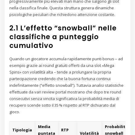
progressivamente più elevati man mano che salgono gli slot
nella classifica finale. Questa struttura genera dinamiche
psicologiche peculiari che richiedono attenzione costante.
2.1 L’effetto “snowball” nelle
classifiche a punteggio
cumulativo
Quando un giocatore accumula rapidamente punti bonus – ad
esempio grazie ai round gratuiti offerti da una slot «Mega
Spins» con volatilità alta – tende a prolungare la propria
partecipazione credendo che la buona fortuna continui
indefinitamente (“effetto snowball”). Tuttavia analisi statistiche
effettuate da vari review portal mostrano che dopo tre round
consecutivi senza vincita significativa la probabilità media di
recupero scende sotto il 35 % rispetto al RTP dichiarato dal
gioco.
Media
Probabilità
Tipologia
RTP
puntata
Volatilità
snowball