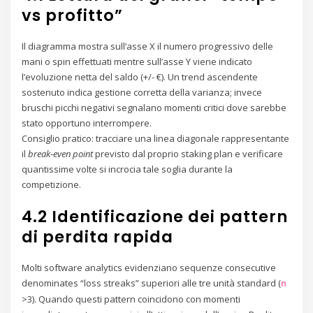
vs profitto”
Il diagramma mostra sull’asse X il numero progressivo delle
mani o spin effettuati mentre sull’asse Y viene indicato
l’evoluzione netta del saldo (+/- €). Un trend ascendente
sostenuto indica gestione corretta della varianza; invece
bruschi picchi negativi segnalano momenti critici dove sarebbe
stato opportuno interrompere.
Consiglio pratico: tracciare una linea diagonale rappresentante
il
break‑even point
previsto dal proprio staking plan e verificare
quantissime volte si incrocia tale soglia durante la
competizione.
4​.​​2 Identificazione dei pattern
di perdita rapida
Molti software analytics evidenziano sequenze consecutive
denominates “loss streaks” superiori alle tre unità standard (
n
>3). Quando questi pattern coincidono con momenti