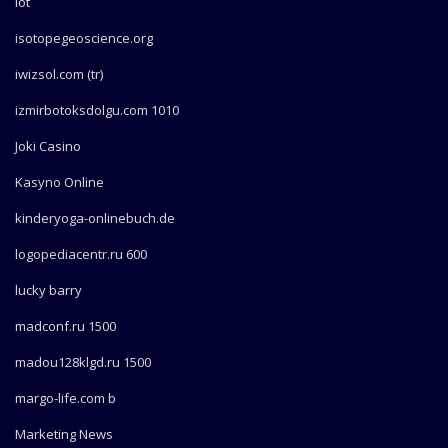
iot
isotopegeoscience.org
iwizsol.com (tr)
izmirbotoksdolgu.com 1010
Joki Casino
Kasyno Online
kinderyoga-onlinebuch.de
logopediacentr.ru 600
lucky barry
madconf.ru 1500
madou128klgd.ru 1500
margo-life.com b
Marketing News