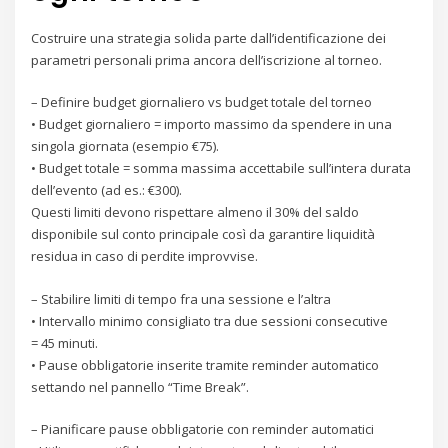
Costruire una strategia solida parte dall’identificazione dei
parametri personali prima ancora dell’iscrizione al torneo.
– Definire budget giornaliero vs budget totale del torneo
• Budget giornaliero = importo massimo da spendere in una
singola giornata (esempio €75).
• Budget totale = somma massima accettabile sull’intera durata
dell’evento (ad es.: €300).
Questi limiti devono rispettare almeno il ​30%​ del saldo
disponibile sul conto principale così da garantire liquidità
residua in caso di perdite improvvise.
– Stabilire limiti di tempo fra una sessione e l’altra
• Intervallo minimo consigliato tra due sessioni consecutive
= 45 minuti.
• Pause obbligatorie inserite tramite reminder automatico
settando nel pannello “Time Break”.
– Pianificare pause obbligatorie con reminder automatici