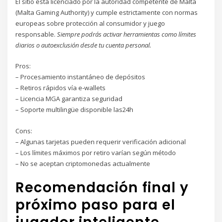
El sitio está licenciado por la autoridad competente de Malta
(Malta Gaming Authority) y cumple estrictamente con normas
europeas sobre protección al consumidor y juego
responsable.
Siempre podrás activar herramientas como límites
diarios o autoexclusión desde tu cuenta personal.
Pros:
– Procesamiento instantáneo de depósitos
– Retiros rápidos vía e‑wallets
– Licencia MGA garantiza seguridad
– Soporte multilingüe disponible las24h
Cons:
– Algunas tarjetas pueden requerir verificación adicional
– Los límites máximos por retiro varían según método
– No se aceptan criptomonedas actualmente
Recomendación final y
próximo paso para el