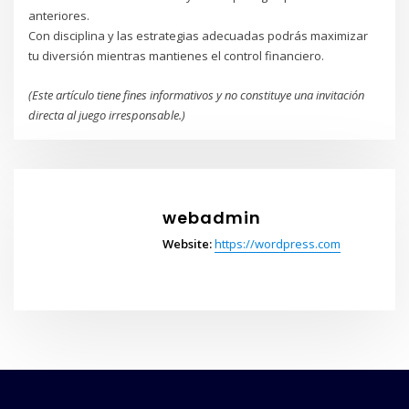
anteriores.
Con disciplina y las estrategias adecuadas podrás maximizar
tu diversión mientras mantienes el control financiero.
(Este artículo tiene fines informativos y no constituye una invitación
directa al juego irresponsable.)
webadmin
Website:
https://wordpress.com