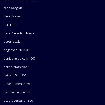
censa.org.uk
Cloud News
Corgibet
Data Protection News
datemas.de
degschool.ru 1500
denizatigrup.com 1007
derrickduan.work
detsad45.ru 800
Development News
divorcescience.org
ecoproverka.ru 1500