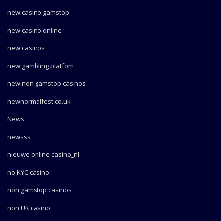
new casino gamstop
new casino online
new casinos
new gambling platfom
new non gamstop casinos
newnormalfest.co.uk
News
newsss
nieuwe online casino_nl
no KYC casino
non gamstop casinos
non UK casino