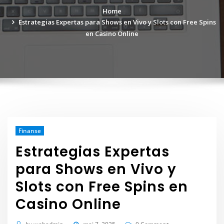
Home
Estrategias Expertas para Shows en Vivo y Slots con Free Spins
en Casino Online
Finanse
Estrategias Expertas
para Shows en Vivo y
Slots con Free Spins en
Casino Online