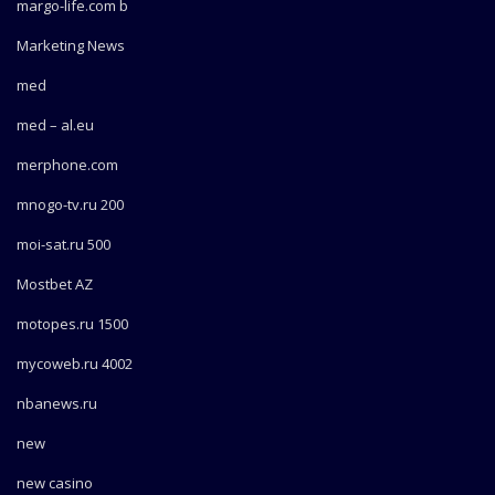
margo-life.com b
Marketing News
med
med – al.eu
merphone.com
mnogo-tv.ru 200
moi-sat.ru 500
Mostbet AZ
motopes.ru 1500
mycoweb.ru 4002
nbanews.ru
new
new casino