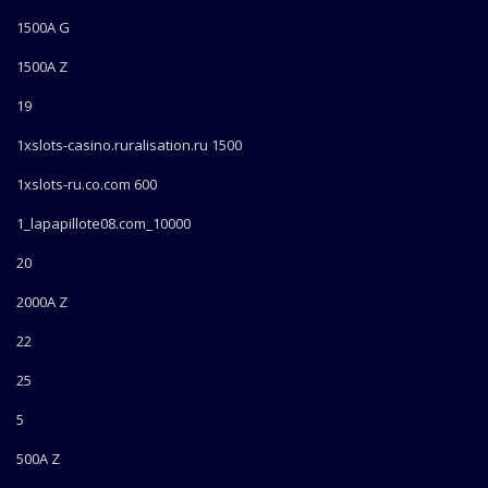
1500A G
1500A Z
19
1xslots-casino.ruralisation.ru 1500
1xslots-ru.co.com 600
1_lapapillote08.com_10000
20
2000A Z
22
25
5
500A Z