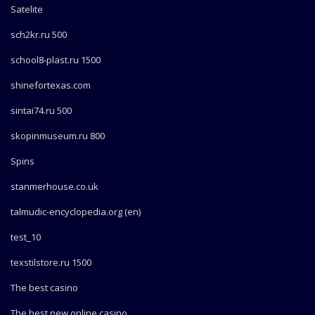
Satelite
sch2kr.ru 500
school8-plast.ru 1500
shinefortexas.com
sintai74.ru 500
skopinmuseum.ru 800
Spins
stanmerhouse.co.uk
talmudic-encyclopedia.org (en)
test_10
texstilstore.ru 1500
The best casino
The best new online casino