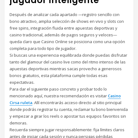
jugador inteligente
Después de analizar cada apartado —registro sencillo con
bono atractivo, amplia selección de shows en vivo y slots con
free spins, integración fluida entre apuestas deportivas y
casino tradicional, además de pagos seguros y veloces—
queda claro que Casino Online se posiciona como una opción
completa para todo tipo de jugador.
Si buscas una experiencia equilibrada donde puedas disfrutar
tanto del glamour del casino live como del ritmo intenso de las
apuestas deportivas mientras sacas provecho a generosos
bonos gratuitos, esta plataforma cumple todas esas
expectativas.
Para dar el siguiente paso concreto y probar todo lo
mencionado aquí, nuestra recomendación es visitar
Casino
Cirsa ruleta
. Allí encontrarás acceso directo al sitio principal
donde podrás registrar tu cuenta, reclamar tu bono bienvenida
y empezar a girar los reels o apostar tus equipos favoritos sin
demoras.
Recuerda siempre jugar responsablemente: fija límites claros
antes de iniciar cada sesión y nunca persigas pérdidas