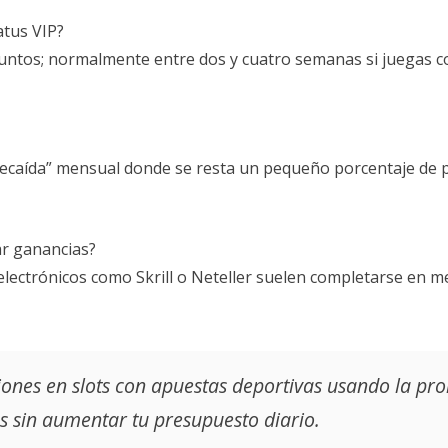
atus VIP?
untos; normalmente entre dos y cuatro semanas si juegas 
“decaída” mensual donde se resta un pequeño porcentaje de p
ar ganancias?
ectrónicos como Skrill o Neteller suelen completarse en m
iones en slots con apuestas deportivas usando la pr
s sin aumentar tu presupuesto diario.