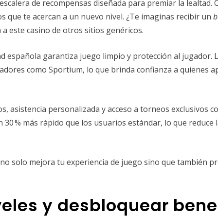
escalera de recompensas diseñada para premiar la lealtad. C
s que te acercan a un nuevo nivel. ¿Te imaginas recibir un
b
 a este casino de otros sitios genéricos.
dad española garantiza juego limpio y protección al jugador.
dores como Sportium, lo que brinda confianza a quienes a
os, asistencia personalizada y acceso a torneos exclusivos c
un 30 % más rápido que los usuarios estándar, lo que reduce 
no solo mejora tu experiencia de juego sino que también p
eles y desbloquear benef