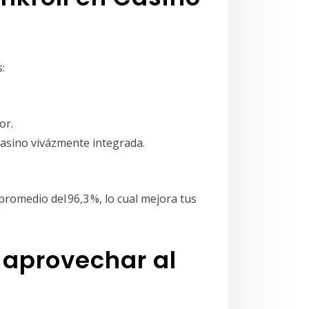
:
or.
asino vivázmente integrada.
promedio del 96,3 %, lo cual mejora tus
 aprovechar al