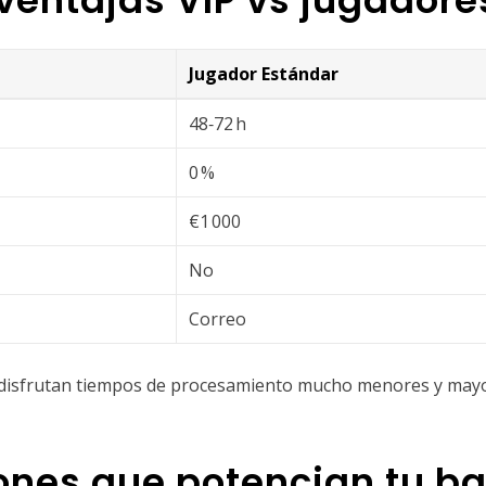
entajas VIP vs jugadore
Jugador Estándar
48‑72 h
0 %
€1 000
No
Correo
disfrutan tiempos de procesamiento mucho menores y mayor
nes que potencian tu ba