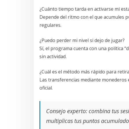
¿Cuánto tiempo tarda en activarse mi est
Depende del ritmo con el que acumules p
regulares.
¿Puedo perder mi nivel si dejo de jugar?
Sí, el programa cuenta con una política 
sin actividad.
¿Cuál es el método más rápido para retir
Las transferencias mediante monederos el
oficial.
Consejo experto: combina tus ses
multiplicas tus puntos acumulado