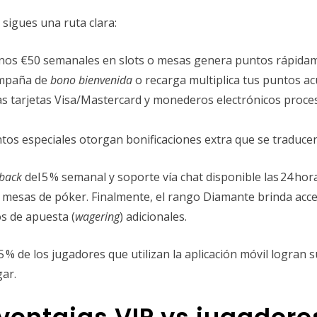
 sigues una ruta clara:
enos €50 semanales en slots o mesas genera puntos rápida
ampaña de
bono bienvenida
o recarga multiplica tus puntos a
as tarjetas Visa/Mastercard y monederos electrónicos proces
ntos especiales otorgan bonificaciones extra que se traducen
back
del 5 % semanal y soporte vía chat disponible las 24 hora
s mesas de póker. Finalmente, el rango Diamante brinda acce
s de apuesta (
wagering
) adicionales.
 % de los jugadores que utilizan la aplicación móvil logran 
gar.