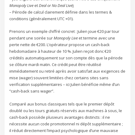
Monopoly Live
et
Deal or No Deal Live
);
– Période de calcul clairement définie dans les termes &
conditions (généralement UTC +01).
Prenons un exemple chiffré concret : Julien joue €20 par tour
pendant une soirée sur
Monopoly Live
et termine avec une
perte nette de €200. L’opérateur propose un cash‑back
hebdomadaire à hauteur de 10 %. Julien reçoit donc €20
crédités automatiquement sur son compte dès que la période
se clôture mardi matin. Ce crédit peut être réutilisé
immédiatement ou retiré après avoir satisfait aux exigences de
mise (wager) souvent limitées chez certains sites sans
verification supplémentaires – ici Julien bénéficie même d’un
“cash-back sans wager”.
Comparé aux bonus classiques tels que le premier dépôt
doublé ou les tours gratuits réservés aux machines à sous, le
cash‑back possède plusieurs avantages distincts : il ne
nécessite aucun code promotionnel ni dépôt supplémentaire ;
il réduit directement l’impact psychologique d’une mauvaise