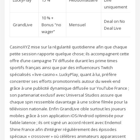
LuckyPlay
15 %
Hebdomadaire
Live
€2
uniquement
10 % +
Deal on No
GrandLive
Bonus “no
Mensuel
€5
Deal Live
wager”
CasinoXYZ mise sur la régularité quotidienne afin que chaque
petite session rapporte quelque chose; ils accompagnent cette
offre d’une campagne TV diffusée durant les prime times
sportifs français ainsi que par des influenceurs Twitch
spécialisés « live-casino ». LuckyPlay, quant à lui, préfère
concentrer ses efforts promotionnels autour du week-end
grâce à une publicité dynamique diffusée sur YouTube France ;
son partenariat exclusif avec Universal Studios assure que
chaque spin ressemble davantage à une scène filmée pour la
télévision nationale. Enfin GrandLive cible surtout les joueurs
mobiles grâce à son application iOS/Android optimisée pour
faible latence ; ils ont signé un accord récent avec Endemol
Shine France afin d’intégrer régulièrement des épisodes
spéciaux « crossover » où célèbres animateurs apparaissent