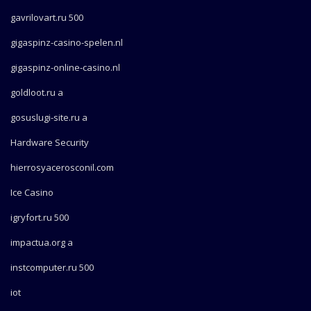
gavrilovart.ru 500
gigaspinz-casino-spelen.nl
gigaspinz-online-casino.nl
goldloot.ru a
gosuslugi-site.ru a
Hardware Security
hierrosyacerosconil.com
Ice Casino
igryfort.ru 500
impactua.org a
instcomputer.ru 500
iot