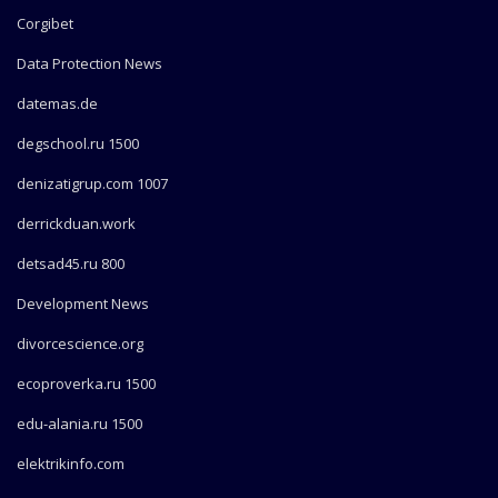
Corgibet
Data Protection News
datemas.de
degschool.ru 1500
denizatigrup.com 1007
derrickduan.work
detsad45.ru 800
Development News
divorcescience.org
ecoproverka.ru 1500
edu-alania.ru 1500
elektrikinfo.com