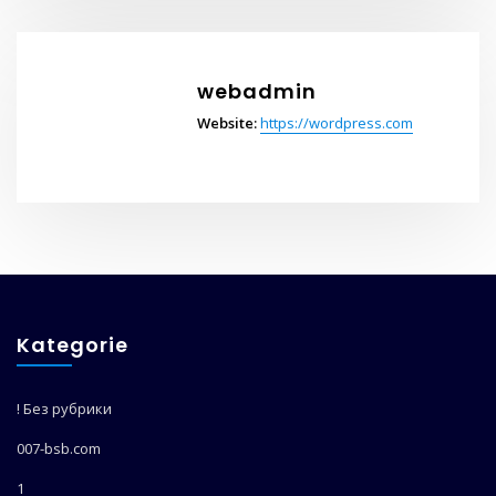
webadmin
Website:
https://wordpress.com
Kategorie
! Без рубрики
007-bsb.com
1