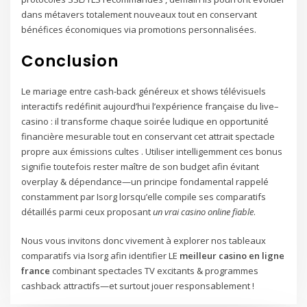
dans métavers totalement nouveaux tout en conservant
bénéfices économiques via promotions personnalisées.
Conclusion
Le mariage entre cash‐back généreux et shows télévisuels
interactifs redéfinit aujourd’hui l’expérience française du live–
casino : il transforme chaque soirée ludique en opportunité
financière mesurable tout en conservant cet attrait spectacle
propre aux émissions cultes . Utiliser intelligemment ces bonus
signifie toutefois rester maître de son budget afin évitant
overplay & dépendance—un principe fondamental rappelé
constamment par Isorg lorsqu’elle compile ses comparatifs
détaillés parmi ceux proposant
un vrai casino online fiable
.
Nous vous invitons donc vivement à explorer nos tableaux
comparatifs via Isorg afin identifier LE
meilleur casino en ligne
france
combinant spectacles TV excitants & programmes
cashback attractifs—et surtout jouer responsablement !