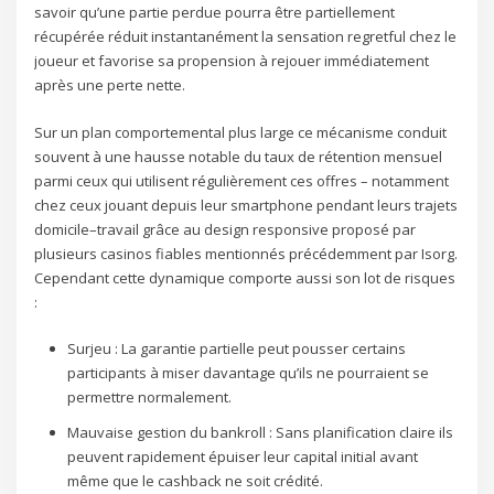
savoir qu’une partie perdue pourra être partiellement
récupérée réduit instantanément la sensation regretful chez le
joueur et favorise sa propension à rejouer immédiatement
après une perte nette.
Sur un plan comportemental plus large ce mécanisme conduit
souvent à une hausse notable du taux de rétention mensuel
parmi ceux qui utilisent régulièrement ces offres – notamment
chez ceux jouant depuis leur smartphone pendant leurs trajets
domicile–travail grâce au design responsive proposé par
plusieurs casinos fiables mentionnés précédemment par Isorg.
Cependant cette dynamique comporte aussi son lot de risques
:
Surjeu : La garantie partielle peut pousser certains
participants à miser davantage qu’ils ne pourraient se
permettre normalement.
Mauvaise gestion du bankroll : Sans planification claire ils
peuvent rapidement épuiser leur capital initial avant
même que le cashback ne soit crédité.