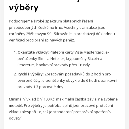
výběry
Podporujeme široké spektrum platebních řešení
přizpůsobených českému trhu. Všechny transakce jsou
chráněny 256bitovým SSL šifrováním a procházejí důkladnou
verifikací proti praní špinavých peněz.
Okamžité vklady:
Platební karty Visa/Mastercard, e-
peňaženky Skrill a Neteller, kryptoměny Bitcoin a
Ethereum, bankovní prevody přes Trustly
Rychlé výběry:
Zpracování požadavků do 2 hodin pro
overené účty, e-peněženky obvykle do 6 hodin, bankovní
prevody 1-3 pracovné dny
Minimální vklad činí 100 Kč, maximální částka závisí na zvolenej
metodě. Pro výběry je potřeba splnit jednorazové protočení
vkladu alespoň 1x, což je standardní protiprávní opatření v
odvětví.