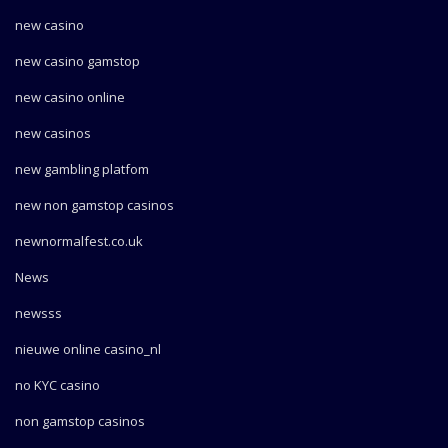
new casino
new casino gamstop
new casino online
new casinos
new gambling platfom
new non gamstop casinos
newnormalfest.co.uk
News
newsss
nieuwe online casino_nl
no KYC casino
non gamstop casinos