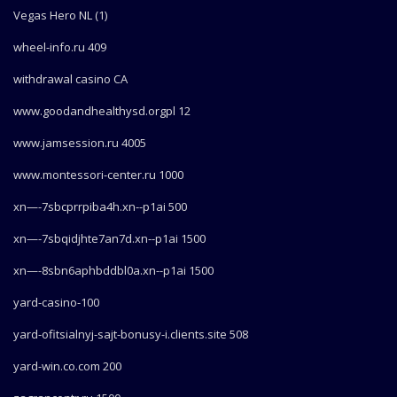
Vegas Hero NL (1)
wheel-info.ru 409
withdrawal casino CA
www.goodandhealthysd.orgpl 12
www.jamsession.ru 4005
www.montessori-center.ru 1000
xn—-7sbcprrpiba4h.xn--p1ai 500
xn—-7sbqidjhte7an7d.xn--p1ai 1500
xn—-8sbn6aphbddbl0a.xn--p1ai 1500
yard-casino-100
yard-ofitsialnyj-sajt-bonusy-i.clients.site 508
yard-win.co.com 200