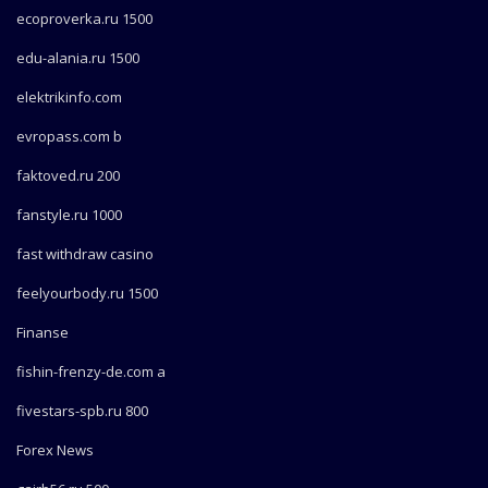
ecoproverka.ru 1500
edu-alania.ru 1500
elektrikinfo.com
evropass.com b
faktoved.ru 200
fanstyle.ru 1000
fast withdraw casino
feelyourbody.ru 1500
Finanse
fishin-frenzy-de.com a
fivestars-spb.ru 800
Forex News