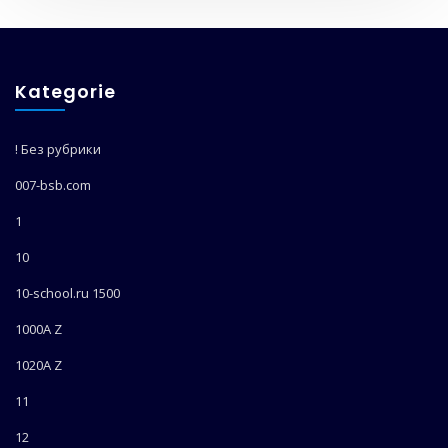
Kategorie
! Без рубрики
007-bsb.com
1
10
10-school.ru 1500
1000A Z
1020A Z
11
12