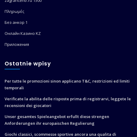
zagrancentr.ru 1500
Πληρωμές
Без анкор 1
Онлайн Казино KZ
Приложения
Ostatnie wpisy
Per tutte le promozioni sinon applicano T&C, restrizioni ed limiti
temporali
Verificate la abilita delle risposte prima di registrarvi, leggete le
recensioni dei giocatori
Unser gesamtes Spieleangebot erfullt diese strengen
Anforderungen ihr europaischen Regulierung
Giochi classici, scommesse sportive ancora una qualita di