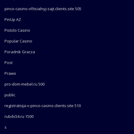
pinco-casino-ofitsialnyj-sajt.clients.site 505
PinUp AZ
Pistolo Casino
Popular Casino
Poradnik Gracza
Post
Prawo
pro-dom-mebel.ru 500
public
registratsija-v-pinco-casino.clients.site 510
rubds54.ru 1500
s