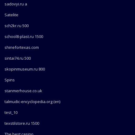
sadovyi.ru a
Satelite
sch2kr.ru 500
school8-plast.ru 1500
shinefortexas.com
sintai74.ru 500
skopinmuseum.ru 800
Spins
stanmerhouse.co.uk
talmudic-encyclopedia.org (en)
test_10
texstilstore.ru 1500
The best casino