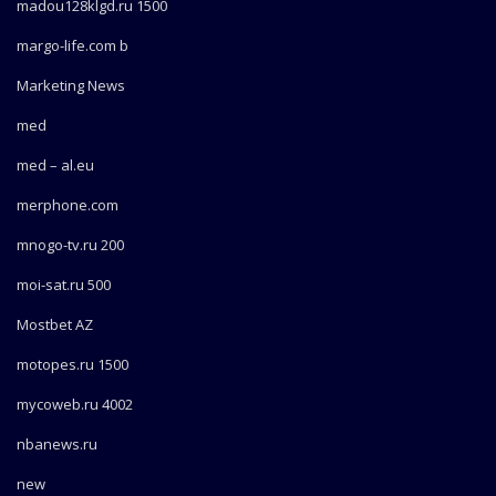
madou128klgd.ru 1500
margo-life.com b
Marketing News
med
med – al.eu
merphone.com
mnogo-tv.ru 200
moi-sat.ru 500
Mostbet AZ
motopes.ru 1500
mycoweb.ru 4002
nbanews.ru
new