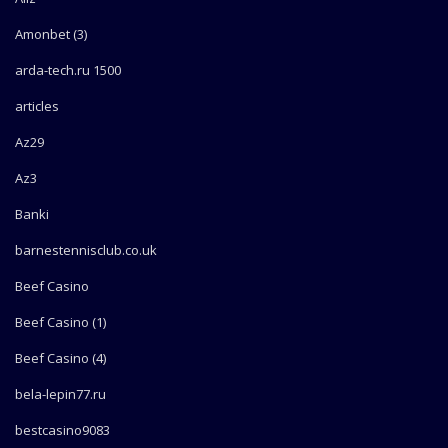
Amonbet (3)
arda-tech.ru 1500
articles
Az29
Az3
Banki
barnestennisclub.co.uk
Beef Casino
Beef Casino (1)
Beef Casino (4)
bela-lepin77.ru
bestcasino9083