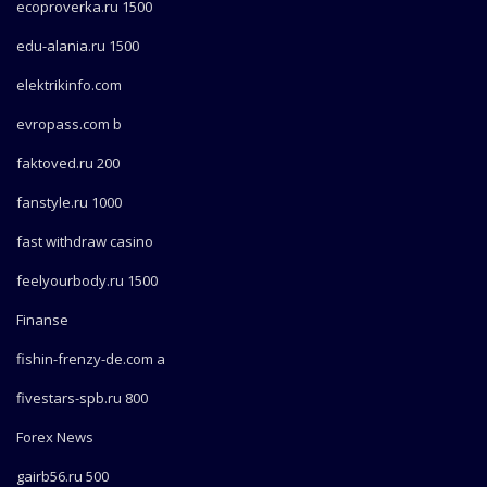
ecoproverka.ru 1500
edu-alania.ru 1500
elektrikinfo.com
evropass.com b
faktoved.ru 200
fanstyle.ru 1000
fast withdraw casino
feelyourbody.ru 1500
Finanse
fishin-frenzy-de.com a
fivestars-spb.ru 800
Forex News
gairb56.ru 500