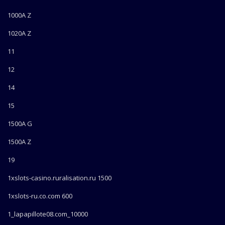
1000A Z
1020A Z
11
12
14
15
1500A G
1500A Z
19
1xslots-casino.ruralisation.ru 1500
1xslots-ru.co.com 600
1_lapapillote08.com_10000