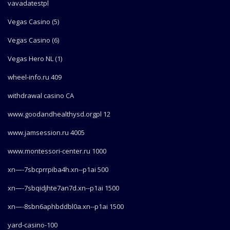
vavadatestpl
Vegas Casino (5)
Vegas Casino (6)
Vegas Hero NL (1)
wheel-info.ru 409
withdrawal casino CA
www.goodandhealthysd.orgpl 12
www.jamsession.ru 4005
www.montessori-center.ru 1000
xn—-7sbcprrpiba4h.xn--p1ai 500
xn—-7sbqidjhte7an7d.xn--p1ai 1500
xn—-8sbn6aphbddbl0a.xn--p1ai 1500
yard-casino-100