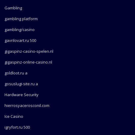
Gambling
gambling platform
gambling/casino
gavrilovart.ru 500
gigaspinz-casino-spelen.nl
gigaspinz-online-casino.nl
goldloot.ru a
gosuslugi-site.ru a
Hardware Security
hierrosyacerosconil.com
Ice Casino
igryfort.ru 500