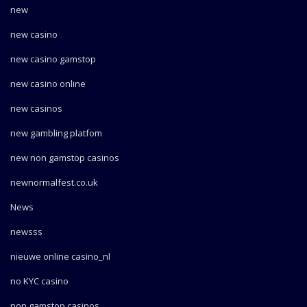
new
new casino
new casino gamstop
new casino online
new casinos
new gambling platfom
new non gamstop casinos
newnormalfest.co.uk
News
newsss
nieuwe online casino_nl
no KYC casino
non gamstop casinos