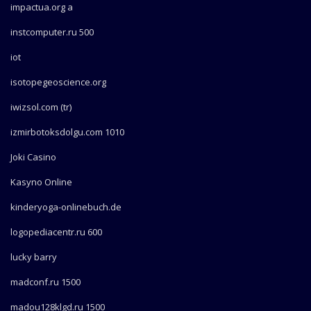
impactua.org a
instcomputer.ru 500
iot
isotopegeoscience.org
iwizsol.com (tr)
izmirbotoksdolgu.com 1010
Joki Casino
Kasyno Online
kinderyoga-onlinebuch.de
logopediacentr.ru 600
lucky barry
madconf.ru 1500
madou128klgd.ru 1500