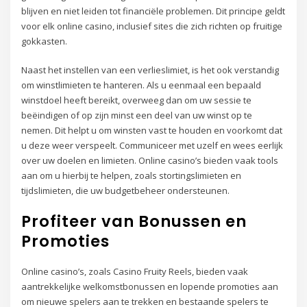
blijven en niet leiden tot financiële problemen. Dit principe geldt
voor elk online casino, inclusief sites die zich richten op fruitige
gokkasten.
Naast het instellen van een verlieslimiet, is het ook verstandig
om winstlimieten te hanteren. Als u eenmaal een bepaald
winstdoel heeft bereikt, overweeg dan om uw sessie te
beëindigen of op zijn minst een deel van uw winst op te
nemen. Dit helpt u om winsten vast te houden en voorkomt dat
u deze weer verspeelt. Communiceer met uzelf en wees eerlijk
over uw doelen en limieten. Online casino’s bieden vaak tools
aan om u hierbij te helpen, zoals stortingslimieten en
tijdslimieten, die uw budgetbeheer ondersteunen.
Profiteer van Bonussen en
Promoties
Online casino’s, zoals Casino Fruity Reels, bieden vaak
aantrekkelijke welkomstbonussen en lopende promoties aan
om nieuwe spelers aan te trekken en bestaande spelers te