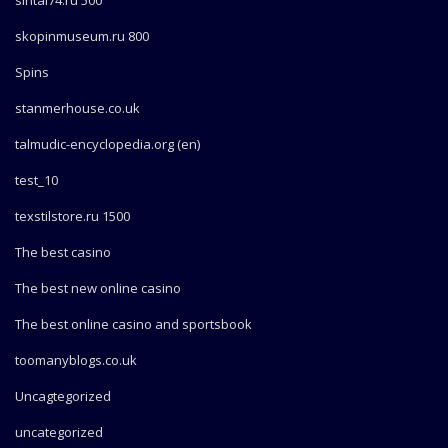
sintai74.ru 500
skopinmuseum.ru 800
Spins
stanmerhouse.co.uk
talmudic-encyclopedia.org (en)
test_10
texstilstore.ru 1500
The best casino
The best new online casino
The best online casino and sportsbook
toomanyblogs.co.uk
Uncagtegorized
uncategorized