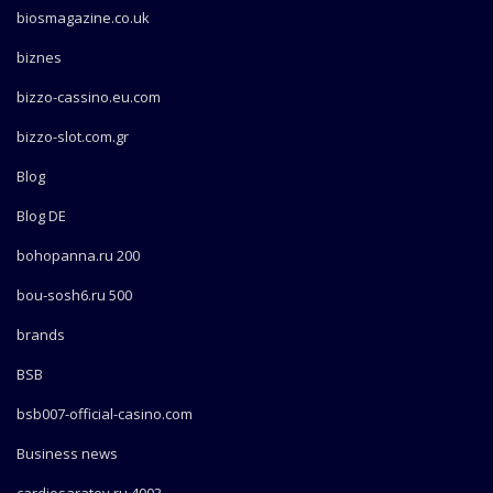
biosmagazine.co.uk
biznes
bizzo-cassino.eu.com
bizzo-slot.com.gr
Blog
Blog DE
bohopanna.ru 200
bou-sosh6.ru 500
brands
BSB
bsb007-official-casino.com
Business news