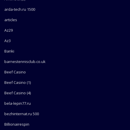
arda-tech.ru 1500
articles
Az29
Az3
Banki
barnestennisclub.co.uk
Beef Casino
Beef Casino (1)
Beef Casino (4)
bela-lepin77.ru
bezhinternat.ru 500
Billionairespin