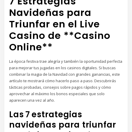
7 Estrategias
Navideñas para
Triunfar en el Live
Casino de **Casino
Online**
La época festiva trae alegría y también la oportunidad perfecta
para mejorar tus jugadas en los casinos digitales. Si buscas
combinar la magia de la Navidad con grandes ganancias, este
artículo te mostrará cómo hacerlo paso a paso. Descubrirás
tácticas probadas, consejos sobre pagos rápidos y cómo
aprovechar al máximo los bonos especiales que solo
aparecen una vez al año.
Las 7 estrategias
navideñas para triunfar