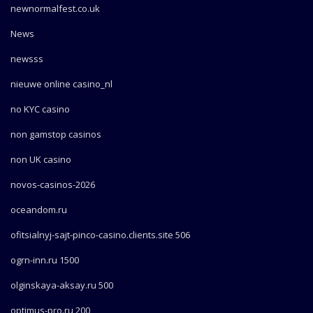
newnormalfest.co.uk
News
newsss
nieuwe online casino_nl
no KYC casino
non gamstop casinos
non UK casino
novos-casinos-2026
oceandom.ru
ofitsialnyj-sajt-pinco-casino.clients.site 506
ogrn-inn.ru 1500
olginskaya-aksay.ru 500
optimus-pro.ru 200