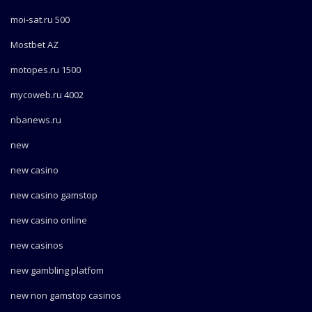
moi-sat.ru 500
Mostbet AZ
motopes.ru 1500
mycoweb.ru 4002
nbanews.ru
new
new casino
new casino gamstop
new casino online
new casinos
new gambling platfom
new non gamstop casinos