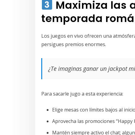
Maximiza las a
temporada romá
Los juegos en vivo ofrecen una atmósfera 
persigues premios enormes.
¿Te imaginas ganar un jackpot mi
Para sacarle jugo a esta experiencia:
Elige mesas con límites bajos al ini
Aprovecha las promociones “Happy H
Mantén siempre activo el chat; algu