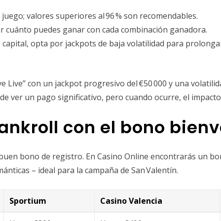
l juego; valores superiores al 96 % son recomendables.
icar cuánto puedes ganar con cada combinación ganadora.
 capital, opta por jackpots de baja volatilidad para prolonga
 Live” con un jackpot progresivo del €50 000 y una volatilid
de ver un pago significativo, pero cuando ocurre, el impact
bankroll con el bono bien
 buen bono de registro. En Casino Online encontrarás un bo
mánticas – ideal para la campaña de San Valentín.
Sportium
Casino Valencia