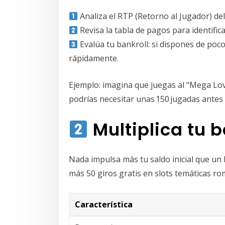
Analiza el RTP (Retorno al Jugador) de
Revisa la tabla de pagos para identif
Evalúa tu bankroll: si dispones de poco
rápidamente.
Ejemplo: imagina que juegas al “Mega Love
podrías necesitar unas 150 jugadas antes 
Multiplica tu 
Nada impulsa más tu saldo inicial que un
más 50 giros gratis en slots temáticas ro
Característica