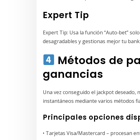
Expert Tip
Expert Tip: Usa la función “Auto‑bet” sol
desagradables y gestionas mejor tu bankr
Métodos de pag
ganancias
Una vez conseguido el jackpot deseado, na
instantáneos mediante varios métodos fia
Principales opciones dis
• Tarjetas Visa/Mastercard – procesan en