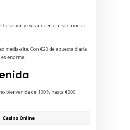
r tu sesión y evitar quedarte sin fondos
ad media‑alta. Con €20 de apuesta diaria
o es enorme.
venida
no bienvenida del 100 % hasta €500
Casino Online