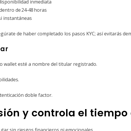
 disponibilidad inmediata
 dentro de 24‑48 horas
si instantáneas
segúrate de haber completado los pasos KYC; así evitarás de
rar
o wallet esté a nombre del titular registrado.
ilidades.
tenticación doble factor.
sión y controla el tiempo
utar sin riesgos financieros ni emocionales.