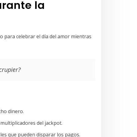
rante la
to para celebrar el día del amor mientras
crupier?
cho dinero.
ltiplicadores del jackpot.
ales que pueden disparar los pagos.