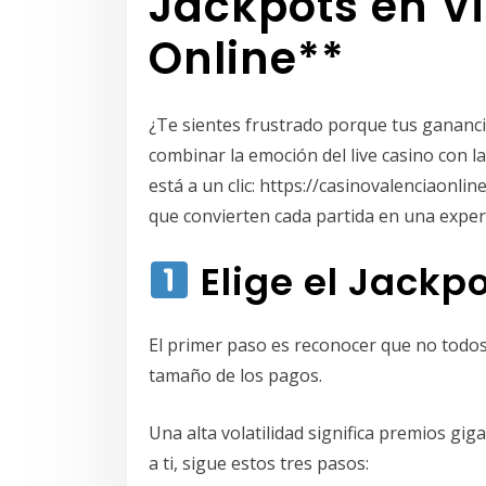
Jackpots en Vi
Online**
¿Te sientes frustrado porque tus gananc
combinar la emoción del live casino con l
está a un clic: https://casinovalenciaonl
que convierten cada partida en una expe
Elige el Jackp
El primer paso es reconocer que no todos 
tamaño de los pagos.
Una alta volatilidad significa premios gi
a ti, sigue estos tres pasos: