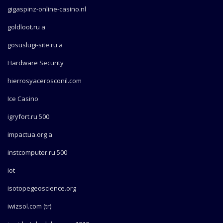
gigaspinz-online-casino.nl
goldloot.ru a
gosuslugi-site.ru a
Hardware Security
hierrosyacerosconil.com
Ice Casino
igryfort.ru 500
impactua.org a
instcomputer.ru 500
iot
isotopegeoscience.org
iwizsol.com (tr)