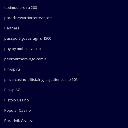
optimus-pro.ru 200
paradisewarriorretreat.com
Partners
passport-gosuslugi.ru 1500
pay by mobile casino
peerpartners-ngo.com a
Pin-up ru
pinco-casino-ofitsialnyj-sajt.clients.site 505
PinUp AZ
Pistolo Casino
Popular Casino
Poradnik Gracza