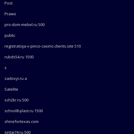
Post
Prawo
pro-dom-mebel.ru 500
public
registratsija-v-pinco-casino.clients.site 510
rubds54.ru 1500
s
sadovyi.ru a
Satelite
sch2kr.ru 500
school8-plast.ru 1500
shinefortexas.com
sintai74.ru 500