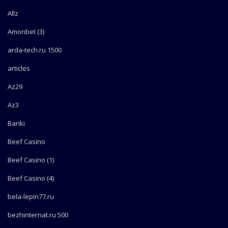
Allz
Amonbet (3)
arda-tech.ru 1500
articles
Az29
Az3
Banki
Beef Casino
Beef Casino (1)
Beef Casino (4)
bela-lepin77.ru
bezhinternat.ru 500