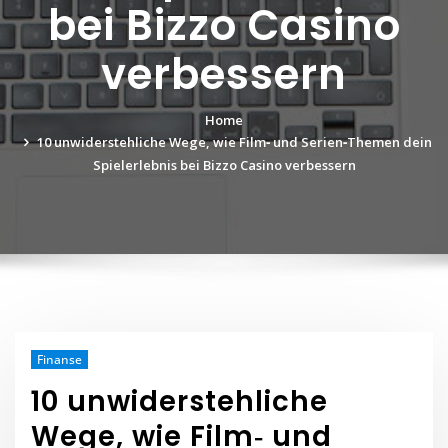
bei Bizzo Casino
verbessern
Home
10 unwiderstehliche Wege, wie Film‑ und Serien‑Themen dein
Spielerlebnis bei Bizzo Casino verbessern
Finanse
10 unwiderstehliche
Wege, wie Film‑ und