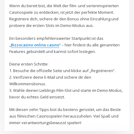
Wenn du bereit bist, die Welt der film‑ und serieninspirierten
Casinospiele zu entdecken, ist jetzt der perfekte Moment.
Registriere dich, sichere dir den Bonus ohne Einzahlung und
probiere die ersten Slots im Demo‑Modus aus.
Ein besonders empfehlenswerter Startpunkt ist das
„
Bizzocasino online casino
“ – hier findest du alle genannten
Features gebündelt und kannst sofort loslegen.
Deine ersten Schritte:
1. Besuche die offizielle Seite und klicke auf „Registrieren“.
2. Verifiziere deine E‑Mail und sichere dir den
Willkommensbonus.
3. Wähle deinen Lieblings‑Film‑Slot und starte im Demo‑Modus,
bevor du echtes Geld einsetzt.
Mit diesen zehn Tipps bist du bestens gerüstet, um das Beste
aus filmischen Casinospielen herauszuholen. Viel Spaß und
immer verantwortungsbewusst spielen!