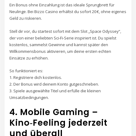
Ein Bonus ohne Einzahlung ist das ideale Sprungbrett für
Neulinge. Bei Bizzo Casino erhältst du sofort 20 €, ohne eigenes
Geld zu riskieren.
Stell dir vor, du startest sofort mit dem Slot „Space Odyssey“,
der von einer beliebten Sci‑Fi‑Serie inspiriert ist. Du spielst
kostenlos, sammelst Gewinne und kannst später den
Willkommensbonus aktivieren, um deine ersten echten
Einsätze zu erhöhen.
So funktioniert es:
1. Registriere dich kostenlos.
2. Der Bonus wird deinem Konto gutgeschrieben.
3. Spiele ausgewählte Titel und erfülle die kleinen
Umsatzbedingungen.
4. Mobile Gaming –
Kino‑Feeling jederzeit
und überall