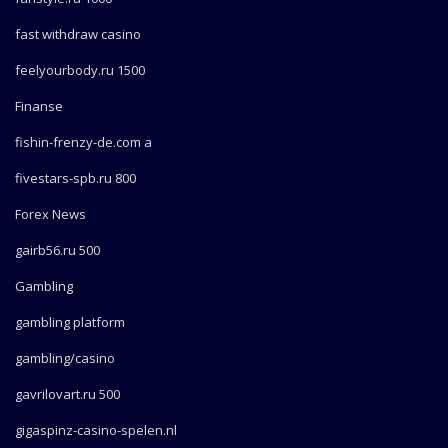
fast withdraw casino
feelyourbody.ru 1500
Finanse
fishin-frenzy-de.com a
fivestars-spb.ru 800
Forex News
gairb56.ru 500
Gambling
gambling platform
gambling/casino
gavrilovart.ru 500
gigaspinz-casino-spelen.nl