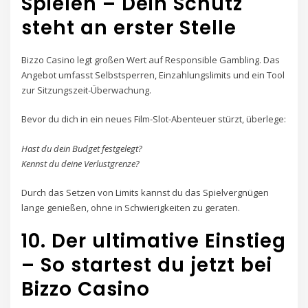
Spielen – Dein Schutz
steht an erster Stelle
Bizzo Casino legt großen Wert auf Responsible Gambling. Das
Angebot umfasst Selbstsperren, Einzahlungslimits und ein Tool
zur Sitzungszeit‑Überwachung.
Bevor du dich in ein neues Film‑Slot-Abenteuer stürzt, überlege:
Hast du dein Budget festgelegt?
Kennst du deine Verlustgrenze?
Durch das Setzen von Limits kannst du das Spielvergnügen
lange genießen, ohne in Schwierigkeiten zu geraten.
10. Der ultimative Einstieg
– So startest du jetzt bei
Bizzo Casino