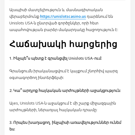
Այսպիսի մատչելիություն և մասնագիտական
վերաբերմունք
https://unislotscasino.us
դարձնում են
Unislots USA-ն ընտրված գործընկեր, որի հետ
ապահովության բարձր մակարդակը հաջողություն է:
Հաճախակի հարցերից
1. Ինչպե՞ս պետք է գրանցվել Unislots USA-ում:
Գրանցումն իրականացվում է կայքում շնորհիվ պարզ
օգտագործող ինտերֆեյսի:
2. Կա՞ արդյոք հայկական արժույթների աջակցություն:
Այes, Unislots USA-ն աջակցում է մի շարք միջազգային
արժույթների, ներառյալ հայկական դրամը:
3. Որպես խաղացող, ինչպիսի առավելություններ ունեմ
ես: