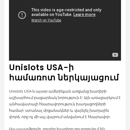
Unislots USA-ի
համառոտ ներկայացում
Unislots USA-ն այսօր ամերիկյան առցանց խաղերի
աշխարհում բացարձակ նորություն է: Այն առաջարկում է
անհավատալի հնարավորություն խաղացողների
համար՝ ստանալ մրցանակներ և վայելել խաղային
փորձ, որը ոչ մի այլ վայրում անվանում է հնարավոր:
Այս պլատֆորմը, որտեղ խաղերը զուգորդվում են