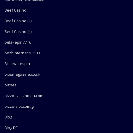
Beef Casino
Beef Casino (1)
Beef Casino (4)
bela-lepin77.ru
bezhinternat.ru 500
Billionairespin
biosmagazine.co.uk
biznes
bizzo-cassino.eu.com
bizzo-slot.com.gr
Blog
Blog DE