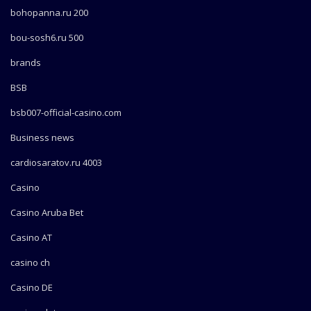
bohopanna.ru 200
bou-sosh6.ru 500
brands
BSB
bsb007-official-casino.com
Business news
cardiosaratov.ru 4003
Casino
Casino Aruba Bet
Casino AT
casino ch
Casino DE