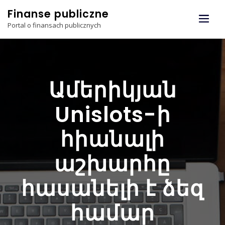
Skip
Finanse publiczne
to
Portal o finansach publicznych
content
Ամերիկյան
Unislots-ի
հիանալի
աշխարհը
հասանելի է ձեզ
համար