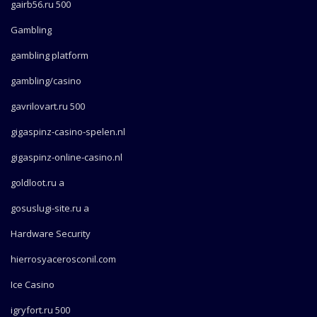
gairb56.ru 500
Gambling
gambling platform
gambling/casino
gavrilovart.ru 500
gigaspinz-casino-spelen.nl
gigaspinz-online-casino.nl
goldloot.ru a
gosuslugi-site.ru a
Hardware Security
hierrosyacerosconil.com
Ice Casino
igryfort.ru 500