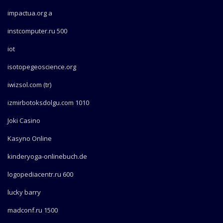
impactua.org a
instcomputer.ru 500
iot
isotopegeoscience.org
iwizsol.com (tr)
izmirbotoksdolgu.com 1010
Joki Casino
Kasyno Online
kinderyoga-onlinebuch.de
logopediacentr.ru 600
lucky barry
madconf.ru 1500