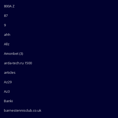
800A Z
87
9
ahh
Allz
Amonbet (3)
arda-tech.ru 1500
articles
Az29
Az3
Banki
barnestennisclub.co.uk