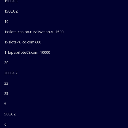
1500A G
1500A Z
19
1xslots-casino.ruralisation.ru 1500
1xslots-ru.co.com 600
1_lapapillote08.com_10000
20
2000A Z
22
25
5
500A Z
6