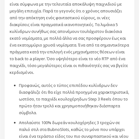
είναι σύμφωνα με την τελευταία αποκάλυψη παιχνιδιού με
μεγάλη επιτυχία. Παρά το γεγονός ότι ο χρόνος απουσιάζει
από την απόκτηση ενός φανταστικού εύρους, οι νέες
διακρίσεις είναι πραγματικά ικανοποιητικές.
Τα λιμάνια 5
κυλίνδρων συνήθως σας απονέμουν τουλάχιστον διακόσια
εκατό νομίσματα, με πολλά άλλα να σας προσφέρουν έως και
ένα εκατομμύριο χρυσά νομίσματα. Ένα από τα σημαντικότερα
πράγματα κατά την επιλογή ενός μηχανήματος θέσεων είναι
το back to a player. Όσο υψηλότερο είναι το νέο RTP από ένα
παιχνίδι, τόσο μεγαλύτερες είναι οι πιθανότητές σας να βγείτε
κερδισμένοι.
Προφανώς, αυτός ο τύπος επιπέδου κυλίνδρων δεν
διασφάλιζε ότι θα είχε πολλά προηγμένα χαρακτηριστικά,
ωστόσο, το παιχνίδι κουλοχέρηδων Step 3 Reels όπου το
πρώτο ήταν τρελό και χρησιμοποιήθηκαν διάσπαρτα
σύμβολα.
Απολαύστε 100% δωρεάν κουλοχέρηδες 3 τροχών σε
παλιό στιλ στα BubnoSlots, καθώς το μόνο που υπάρχει
είναι ένα τεράστιο είδος του πιο συναρπαστικού και νέου