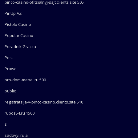
pinco-casino-ofitsialnyj-sajt.clients.site 505
PinUp AZ
Pistolo Casino
Popular Casino
Poradnik Gracza
Post
Prawo
pro-dom-mebel.ru 500
public
registratsija-v-pinco-casino.clients.site 510
rubds54.ru 1500
s
sadovyi.ru a