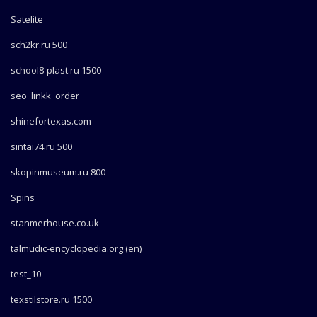
Satelite
sch2kr.ru 500
school8-plast.ru 1500
seo_linkk_order
shinefortexas.com
sintai74.ru 500
skopinmuseum.ru 800
Spins
stanmerhouse.co.uk
talmudic-encyclopedia.org (en)
test_10
texstilstore.ru 1500