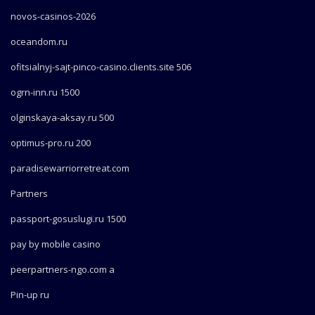
novos-casinos-2026
oceandom.ru
ofitsialnyj-sajt-pinco-casino.clients.site 506
ogrn-inn.ru 1500
olginskaya-aksay.ru 500
optimus-pro.ru 200
paradisewarriorretreat.com
Partners
passport-gosuslugi.ru 1500
pay by mobile casino
peerpartners-ngo.com a
Pin-up ru