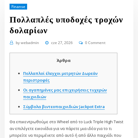
Finanse
Πολλαπλές υποδοχές τροχών
δολαρίων
by
webadmin
cze 27, 2026
0 Comment
Άρθρα
Πολλαπλοί έλεγχοι μετρητών Δωρεάν
περιστροφές
Οι αγαπημένες μας επιχειρήσεις τυχερών
παιχνιδιών
Σύμβολα βιντεοπαιχνιδιών Jackpot Extra
Θα επικεντρωθούμε στο Wheel από το Luck Triple High Twist
αν επιλέγετε εικονίδια για να πάρετε μια ιδέα για το τι
μπορείτε να περιμένετε από αυτό ή από άλλο παιχνίδι που