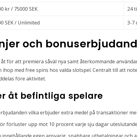
00 kr / 75000 SEK
24 t
00 SEK / Unlimited
3-7
njer och bonuserbjudan
 åt för att premiera såväl nya samt återkommande användare
ihop med free spins hos valda slotspel. Centralt till att no
elas före aktivitet.
åt befintliga spelare
bjudanden vilka erbjuder extra medel på transaktioner mell
r förluster upp mot 10 procent varje sju dagar uteslutande 
am innehållande egen ansvarig, snabbare utbetalningar och