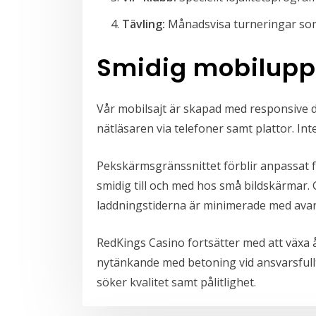
Tävling:
Månadsvisa turneringar som 
Smidig mobiluppl
Vår mobilsajt är skapad med responsive de
nätläsaren via telefoner samt plattor. In
Pekskärmsgränssnittet förblir anpassat
smidig till och med hos små bildskärmar. 
laddningstiderna är minimerade med ava
RedKings Casino fortsätter med att växa
nytänkande med betoning vid ansvarsfull
söker kvalitet samt pålitlighet.