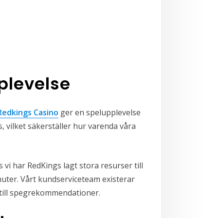
pplevelse
Redkings Casino
ger en spelupplevelse
 vilket säkerställer hur varenda våra
i har RedKings lagt stora resurser till
inuter. Vårt kundserviceteam existerar
ng till spegrekommendationer.