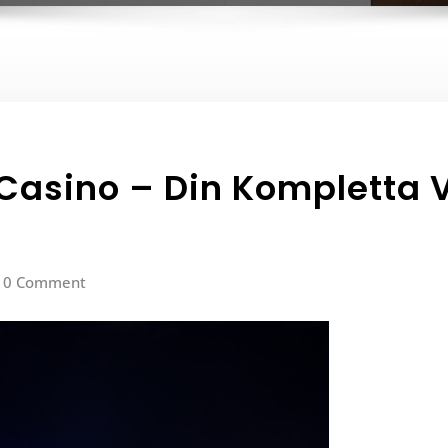
Casino – Din Kompletta V
0 Comment