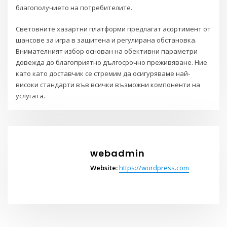
благополучието на потребителите.
Световните хазартни платформи предлагат асортимент от
шансове за игра в защитена и регулирана обстановка.
Внимателният избор основан на обективни параметри
довежда до благоприятно дългосрочно преживяване. Ние
като като доставчик се стремим да осигуряваме най-
високи стандарти във всички възможни компоненти на
услугата.
webadmin
Website:
https://wordpress.com