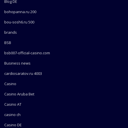
Blog DE
bohopanna.ru 200
bou-sosh6.ru 500
brands
BSB
bsb007-official-casino.com
Business news
cardiosaratov.ru 4003
Casino
Casino Aruba Bet
Casino AT
casino ch
Casino DE