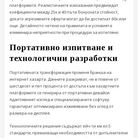
платформите. Реалистичните изисквания предвиждат
коефициенти между 25x и 40 пъти бонусната стойност,
докато агресивните оферти могат да би достигнат 60x или
още. Детайлното четене на правилата и условията
елиминира неприятности при процедури за изтегляне.
Портативно изпитване и
технологични разработки
Портативната трансформация променя бранша на
интернет хазарта. Данните разкриват, че в повече от
шестдесет и пет процента от достъпа към хазартните
платформите се генерира от портативни девайси.
Адаптивният изглед и специализираните софтуер
гарантират оптимизирано изживяване без оглед от
размера на дисплея.
Технологичните решения съдържат ейч ти ем ел 5
стандарти, премахващи необходимостта от допълнителни