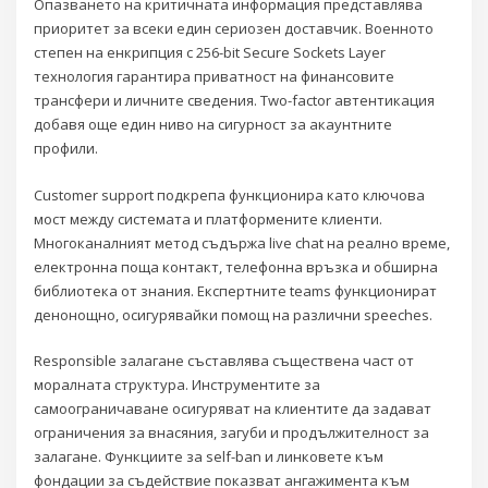
Опазването на критичната информация представлява
приоритет за всеки един сериозен доставчик. Военното
степен на енкрипция с 256-bit Secure Sockets Layer
технология гарантира приватност на финансовите
трансфери и личните сведения. Two-factor автентикация
добавя още един ниво на сигурност за акаунтните
профили.
Customer support подкрепа функционира като ключова
мост между системата и платформените клиенти.
Многоканалният метод съдържа live chat на реално време,
електронна поща контакт, телефонна връзка и обширна
библиотека от знания. Експертните teams функционират
денонощно, осигурявайки помощ на различни speeches.
Responsible залагане съставлява съществена част от
моралната структура. Инструментите за
самоограничаване осигуряват на клиентите да задават
ограничения за внасяния, загуби и продължителност за
залагане. Функциите за self-ban и линковете към
фондации за съдействие показват ангажимента към