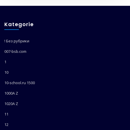
Kategorie
! Без рубрики
007-bsb.com
1
10
10-school.ru 1500
1000A Z
1020A Z
11
12