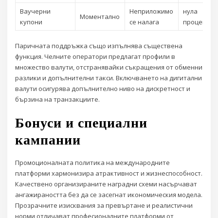
Ваучерни
Неприложимо
нула
Моментално
купони
се налага
процента
Паричната поддръжка също изпълнява съществена
функция. Челните оператори предлагат профили в
множество валути, отстранявайки съкращения от обменни
разлики и допълнителни такси. Включването на дигитални
валути осигурява допълнително ниво на дискретност и
бързина на транзакциите.
Бонуси и специални
кампании
Промоционалната политика на международните
платформи хармонизира атрактивност и жизнеспособност.
Качествено организираните наградни схеми насърчават
ангажираността без да се засегнат икономическия модела.
Прозрачните изисквания за превъртане и реалистични
норми отличават професионалните платформи от