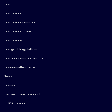
new
new casino
new casino gamstop
new casino online
new casinos
new gambling platfom
new non gamstop casinos
newnormalfest.co.uk
News
newsss
nieuwe online casino_nl
no KYC casino