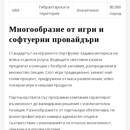
Гибралтарската
85,000
GRA
Значително
територия
паунда
Многообразие от игри и
софтуерни провайдъри
Стандартът на игралното портфолио задава интереса на
всяка отделна услуга. Водещите световни казина
предлагат колекции с безброй заглавия, разпределени в
множество секции. Слот игри традиционно заемат най-
голям процент, придружени от маса развлечения, video
покерни игри и нишови продукти.
Партньорствата със програмни компании гарантират
възможност до валидирани решения с изключителна
позиция. Разнообразието от партньори обезпечава, че
всеки профил играч намира адекватен опция в
съответствие с изискванията си относно волатилност,
тематика и игрови системи.