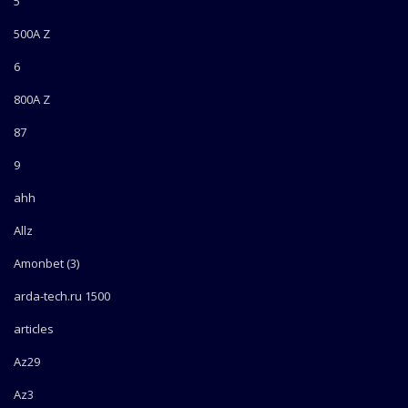
5
500A Z
6
800A Z
87
9
ahh
Allz
Amonbet (3)
arda-tech.ru 1500
articles
Az29
Az3