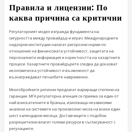
Правила и лицензии: По
каква причина са критични
Регулаторният модел изгражда фундамента на
сигурността между провайдър и играч. Международните
надзорни институции налагат ригорозни норми по
отношение на финансовата устойчивост, защитата на
персоналните информация и коректността на хазартните
процеси. Хазартните провайдърите следва да доказват
икономическа устойчивост и възможност да
възнаграждават печалбите навременно.
Многобройните региони предлагат вариращи степени на
гаранции. МГА регулаторна агенция се приема за един от
най-взискателните в бранша, изискваща независими
анализи на системите на произволни числа на всеки един
шест календарни месеца. Доставчиците с подобни
разрешителни влагат големи ресурси в съгласуваност с
регулациите.