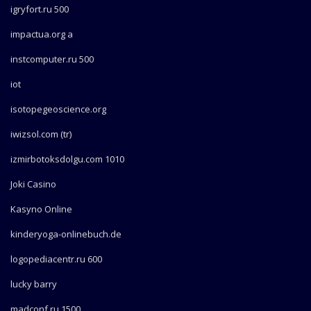
igryfort.ru 500
impactua.org a
instcomputer.ru 500
iot
isotopegeoscience.org
iwizsol.com (tr)
izmirbotoksdolgu.com 1010
Joki Casino
Kasyno Online
kinderyoga-onlinebuch.de
logopediacentr.ru 600
lucky barry
madconf.ru 1500