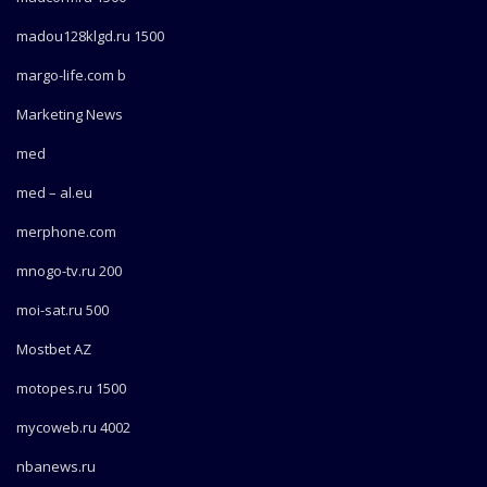
madou128klgd.ru 1500
margo-life.com b
Marketing News
med
med – al.eu
merphone.com
mnogo-tv.ru 200
moi-sat.ru 500
Mostbet AZ
motopes.ru 1500
mycoweb.ru 4002
nbanews.ru