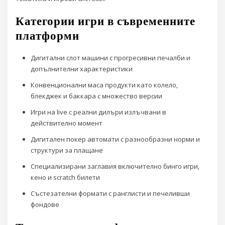
Категории игри в съвременните
платформи
Дигитални слот машини с прогресивни печалби и
допълнителни характеристики
Конвенционални маса продукти като колело,
блекджек и баккара с множество версии
Игри на live с реални дилъри излъчвани в
действително момент
Дигитален покер автомати с разнообразни норми и
структури за плащане
Специализирани заглавия включително бинго игри,
кено и scratch билети
Състезателни формати с ранглисти и печеливши
фондове