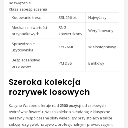
Rozwiązanie
Klasa zabezpieczenia
Kodowanie treści
SSL 256 bit
Najwyższy
Mechanizm wartości
RNG
Weryfikowany
przypadkowych
zatwierdzony
Sprawdzenie
KYC/AML
Wielostopniowy
użytkownika
Bezpieczeństwo
PCI DSS
Bankowy
przelewów
Szeroka kolekcja
rozrywek losowych
Kasyno Wazbee oferuje nad
2500 pozycji
od czołowych
twórców software’u. Nasza kolekcja składa się z klasyczne
maszyny, współczesne sloty wideo, gry przy stołach a także
sekcję rozgrywek na żywo z profesjonalnymi prowadzącymi.