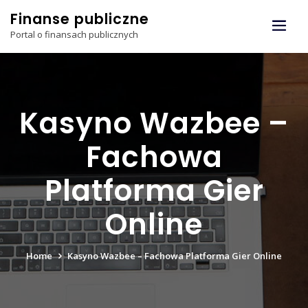
Skip
Finanse publiczne
to
Portal o finansach publicznych
content
Kasyno Wazbee –
Fachowa
Platforma Gier
Online
Home
Kasyno Wazbee – Fachowa Platforma Gier Online