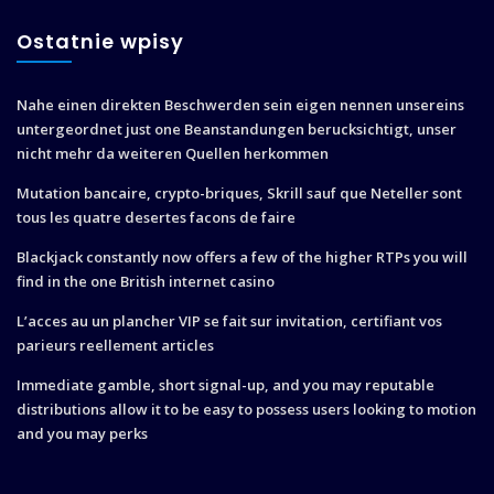
Ostatnie wpisy
Nahe einen direkten Beschwerden sein eigen nennen unsereins
untergeordnet just one Beanstandungen berucksichtigt, unser
nicht mehr da weiteren Quellen herkommen
Mutation bancaire, crypto-briques, Skrill sauf que Neteller sont
tous les quatre desertes facons de faire
Blackjack constantly now offers a few of the higher RTPs you will
find in the one British internet casino
L’acces au un plancher VIP se fait sur invitation, certifiant vos
parieurs reellement articles
Immediate gamble, short signal-up, and you may reputable
distributions allow it to be easy to possess users looking to motion
and you may perks