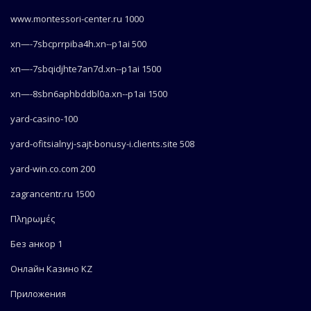
www.montessori-center.ru 1000
xn—-7sbcprrpiba4h.xn--p1ai 500
xn—-7sbqidjhte7an7d.xn--p1ai 1500
xn—-8sbn6aphbddbl0a.xn--p1ai 1500
yard-casino-100
yard-ofitsialnyj-sajt-bonusy-i.clients.site 508
yard-win.co.com 200
zagrancentr.ru 1500
Πληρωμές
Без анкор 1
Онлайн Казино KZ
Приложения