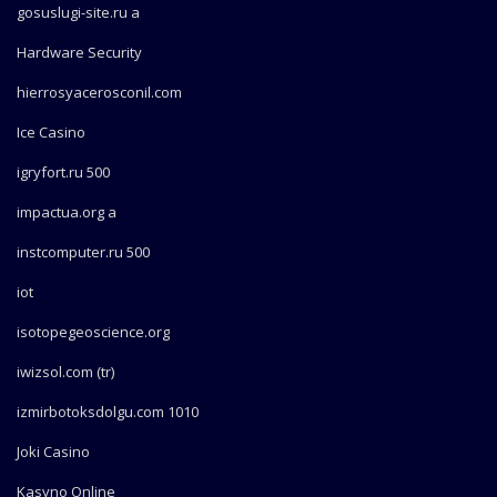
gosuslugi-site.ru a
Hardware Security
hierrosyacerosconil.com
Ice Casino
igryfort.ru 500
impactua.org a
instcomputer.ru 500
iot
isotopegeoscience.org
iwizsol.com (tr)
izmirbotoksdolgu.com 1010
Joki Casino
Kasyno Online