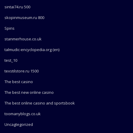
sintai74.ru 500
skopinmuseum.ru 800
Spins
stanmerhouse.co.uk
talmudic-encyclopedia.org (en)
test_10
texstilstore.ru 1500
The best casino
The best new online casino
The best online casino and sportsbook
toomanyblogs.co.uk
Uncagtegorized