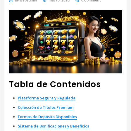
by
webadmin
maj 16, 2026
0 Comment
Tabla de Contenidos
Plataforma Segura y Regulada
Colección de Títulos Premium
Formas de Depósito Disponibles
Sistema de Bonificaciones y Beneficios