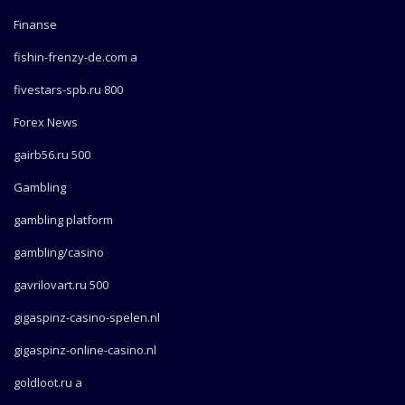
Finanse
fishin-frenzy-de.com a
fivestars-spb.ru 800
Forex News
gairb56.ru 500
Gambling
gambling platform
gambling/casino
gavrilovart.ru 500
gigaspinz-casino-spelen.nl
gigaspinz-online-casino.nl
goldloot.ru a