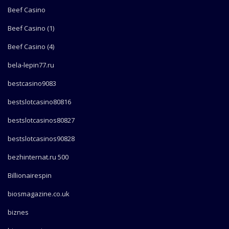
Beef Casino
Beef Casino (1)
Beef Casino (4)
bela-lepin77.ru
bestcasino9083
bestslotcasino80816
bestslotcasinos80827
bestslotcasinos90828
bezhinternat.ru 500
Billionairespin
biosmagazine.co.uk
biznes