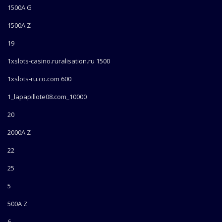
1500A G
1500A Z
19
1xslots-casino.ruralisation.ru 1500
1xslots-ru.co.com 600
1_lapapillote08.com_10000
20
2000A Z
22
25
5
500A Z
6