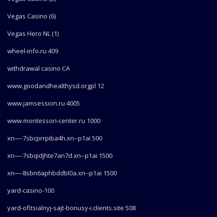
Vegas Casino (6)
Vegas Hero NL (1)
wheel-info.ru 409
withdrawal casino CA
www.goodandhealthysd.orgpl 12
www.jamsession.ru 4005
www.montessori-center.ru 1000
xn—-7sbcprrpiba4h.xn--p1ai 500
xn—-7sbqidjhte7an7d.xn--p1ai 1500
xn—-8sbn6aphbddbl0a.xn--p1ai 1500
yard-casino-100
yard-ofitsialnyj-sajt-bonusy-i.clients.site 508