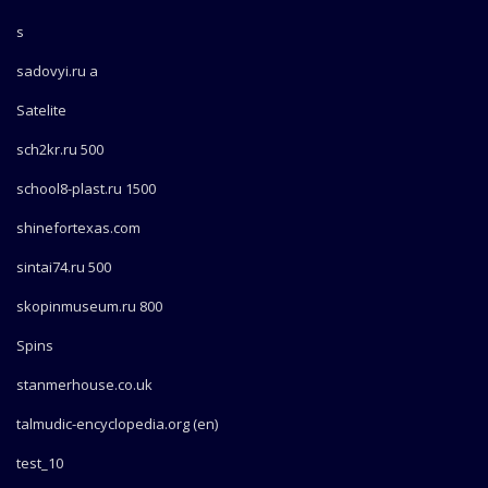
s
sadovyi.ru a
Satelite
sch2kr.ru 500
school8-plast.ru 1500
shinefortexas.com
sintai74.ru 500
skopinmuseum.ru 800
Spins
stanmerhouse.co.uk
talmudic-encyclopedia.org (en)
test_10