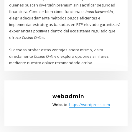
quienes buscan diversión premium sin sacrificar seguridad
financiera. Conocer bien cómo funciona el
bono bienvenida
,
elegir adecuadamente métodos pagos eficientes e
implementar estrategias basadas en RTP elevado garantizará
experiencias positivas dentro del ecosistema regulado que
ofrece
Casino Online
.
Si deseas probar estas ventajas ahora mismo, visita
directamente
Casino Online
o explora opciones similares
mediante nuestro enlace recomendado arriba.
webadmin
Website:
https://wordpress.com