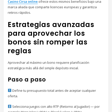
Casino Cirsa online
ofrece estos mismos beneficios bajo una
marca aliada que comparte licencias europeas y garantiza
retiros rápidos.
Estrategias avanzadas
para aprovechar los
bonos sin romper las
reglas
Aprovechar al máximo un bono requiere planificación
estratégica más allá del simple depósito inicial.
Paso a paso
Define tu presupuesto total antes de aceptar cualquier
oferta.
Selecciona juegos con alto RTP (Retorno al Jugador) — por