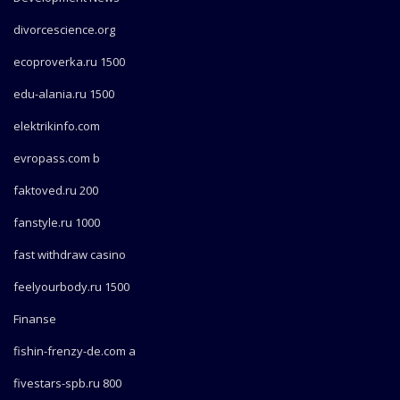
divorcescience.org
ecoproverka.ru 1500
edu-alania.ru 1500
elektrikinfo.com
evropass.com b
faktoved.ru 200
fanstyle.ru 1000
fast withdraw casino
feelyourbody.ru 1500
Finanse
fishin-frenzy-de.com a
fivestars-spb.ru 800