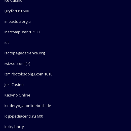
Ice Casino
igryfort.ru 500
impactua.org a
instcomputer.ru 500
iot
isotopegeoscience.org
iwizsol.com (tr)
izmirbotoksdolgu.com 1010
Joki Casino
Kasyno Online
kinderyoga-onlinebuch.de
logopediacentr.ru 600
lucky barry