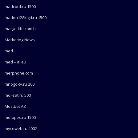
madconf.ru 1500
madou128klgd.ru 1500
margo-life.com b
Marketing News
med
med – al.eu
merphone.com
mnogo-tv.ru 200
moi-sat.ru 500
Mostbet AZ
motopes.ru 1500
mycoweb.ru 4002