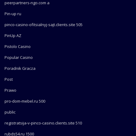
peerpartners-ngo.com a
Pin-up ru
pinco-casino-ofitsialnyj-sajt.clients.site 505
PinUp AZ
Pistolo Casino
Popular Casino
Poradnik Gracza
Post
Prawo
pro-dom-mebel.ru 500
public
registratsija-v-pinco-casino.clients.site 510
rubds54.ru 1500