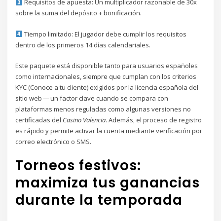
Requisitos de apuesta: Un multiplicador razonable de 30x
sobre la suma del depósito + bonificación.
Tiempo limitado: El jugador debe cumplir los requisitos
dentro de los primeros 14 días calendariales.
Este paquete está disponible tanto para usuarios españoles
como internacionales, siempre que cumplan con los criterios
KYC (Conoce a tu cliente) exigidos por la licencia española del
sitio web — un factor clave cuando se compara con
plataformas menos reguladas como algunas versiones no
certificadas del
Casino Valencia
. Además, el proceso de registro
es rápido y permite activar la cuenta mediante verificación por
correo electrónico o SMS.
Torneos festivos:
maximiza tus ganancias
durante la temporada