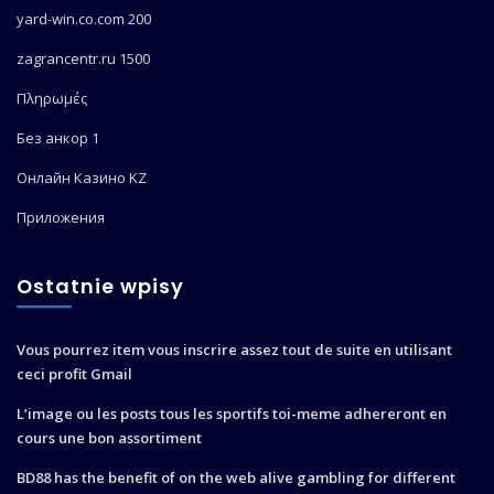
yard-win.co.com 200
zagrancentr.ru 1500
Πληρωμές
Без анкор 1
Онлайн Казино KZ
Приложения
Ostatnie wpisy
Vous pourrez item vous inscrire assez tout de suite en utilisant
ceci profit Gmail
L’image ou les posts tous les sportifs toi-meme adhereront en
cours une bon assortiment
BD88 has the benefit of on the web alive gambling for different