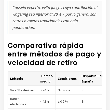
Consejo experto: evita juegos cuya contribución al
wagering sea inferior al 20 % – por lo general son
cartas o ruletas tradicionales con baja
ponderación.
Comparativa rápida
entre métodos de pago y
velocidad de retiro
Tiempo
Disponibilidad
Método
Comisiones
medio
España
Visa/MasterCard
< 24 h
Ninguna
Sí
Banca
< 12 h
≤ 0‑5 %
Sí
electrónica