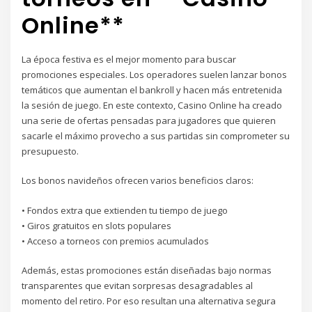
Online**
La época festiva es el mejor momento para buscar
promociones especiales. Los operadores suelen lanzar bonos
temáticos que aumentan el bankroll y hacen más entretenida
la sesión de juego. En este contexto, Casino Online ha creado
una serie de ofertas pensadas para jugadores que quieren
sacarle el máximo provecho a sus partidas sin comprometer su
presupuesto.
Los bonos navideños ofrecen varios beneficios claros:
• Fondos extra que extienden tu tiempo de juego
• Giros gratuitos en slots populares
• Acceso a torneos con premios acumulados
Además, estas promociones están diseñadas bajo normas
transparentes que evitan sorpresas desagradables al
momento del retiro. Por eso resultan una alternativa segura