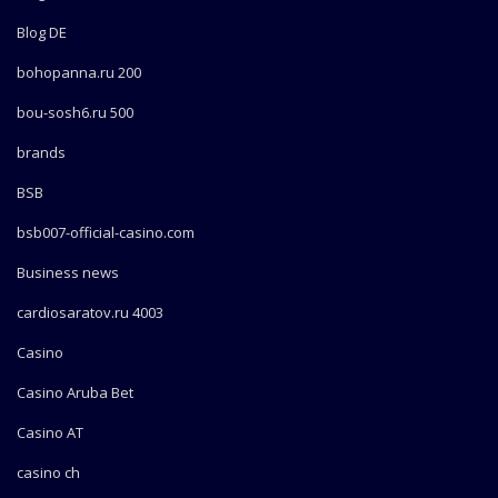
Blog DE
bohopanna.ru 200
bou-sosh6.ru 500
brands
BSB
bsb007-official-casino.com
Business news
cardiosaratov.ru 4003
Casino
Casino Aruba Bet
Casino AT
casino ch