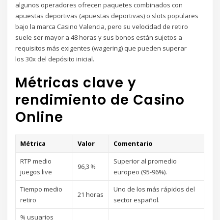
algunos operadores ofrecen paquetes combinados con
apuestas deportivas (apuestas deportivas) o slots populares
bajo la marca Casino Valencia, pero su velocidad de retiro
suele ser mayor a 48 horas y sus bonos están sujetos a
requisitos más exigentes (wagering) que pueden superar
los 30x del depósito inicial.
Métricas clave y
rendimiento de Casino
Online
Métrica
Valor
Comentario
RTP medio
Superior al promedio
96,3 %
juegos live
europeo (95‑96%).
Tiempo medio
Uno de los más rápidos del
21 horas
retiro
sector español.
% usuarios