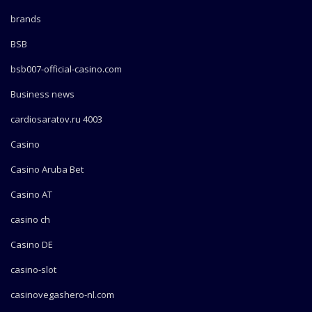
brands
BSB
bsb007-official-casino.com
Business news
cardiosaratov.ru 4003
Casino
Casino Aruba Bet
Casino AT
casino ch
Casino DE
casino-slot
casinovegashero-nl.com