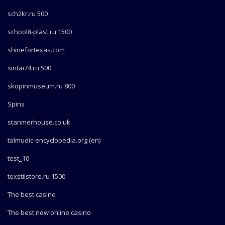
sch2kr.ru 500
school8-plast.ru 1500
shinefortexas.com
sintai74.ru 500
skopinmuseum.ru 800
Spins
stanmerhouse.co.uk
talmudic-encyclopedia.org (en)
test_10
texstilstore.ru 1500
The best casino
The best new online casino