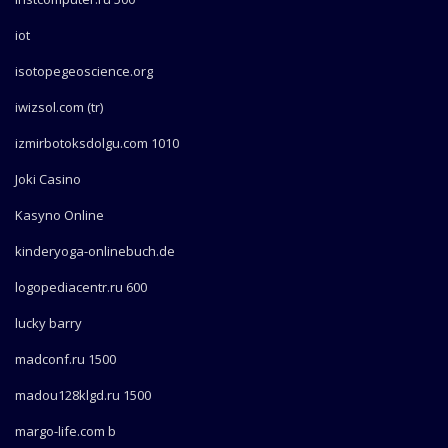
iot
isotopegeoscience.org
iwizsol.com (tr)
izmirbotoksdolgu.com 1010
Joki Casino
Kasyno Online
kinderyoga-onlinebuch.de
logopediacentr.ru 600
lucky barry
madconf.ru 1500
madou128klgd.ru 1500
margo-life.com b