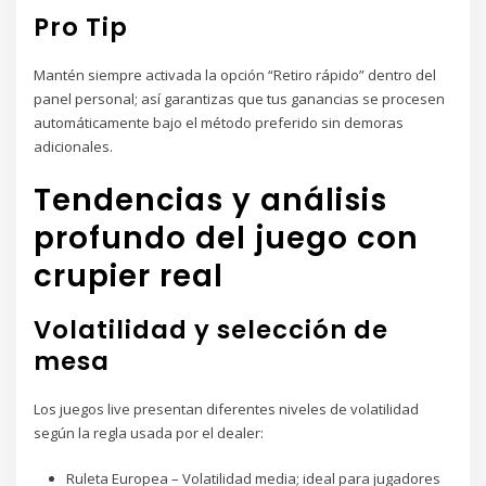
Pro Tip
Mantén siempre activada la opción “Retiro rápido” dentro del
panel personal; así garantizas que tus ganancias se procesen
automáticamente bajo el método preferido sin demoras
adicionales.
Tendencias y análisis
profundo del juego con
crupier real
Volatilidad y selección de
mesa
Los juegos live presentan diferentes niveles de volatilidad
según la regla usada por el dealer:
Ruleta Europea – Volatilidad media; ideal para jugadores