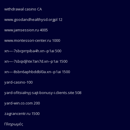
withdrawal casino CA
www.goodandhealthysd.orgpl 12
www.jamsession.ru 4005
www.montessori-center.ru 1000
xn—-7sbcprrpiba4h.xn--p1ai 500
xn—-7sbqidjhte7an7d.xn--p1ai 1500
xn—-8sbn6aphbddbl0a.xn--p1ai 1500
yard-casino-100
yard-ofitsialnyj-sajt-bonusy-i.clients.site 508
yard-win.co.com 200
zagrancentr.ru 1500
Πληρωμές