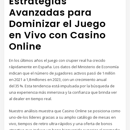
Estrategias
Avanzadas para
Dominizar el Juego
en Vivo con Casino
Online
En los últimos años el juego con crupier real ha crecido
rápidamente en España. Los datos del Ministerio de Economía
indican que el número de jugadores activos pasó de 1 millón
en 2021 a 1,8 millones en 2023, con un crecimiento anual
del 35 %. Esta tendencia está impulsada por la búsqueda de
una experiencia más inmersiva y la confianza que brinda ver
al dealer en tiempo real.
Nuestro análisis muestra que Casino Online se posiciona como
uno‑de‑los líderes gracias a su amplio catálogo de mesas en
vivo, tiempos de retiro ultra‑rápidos y una oferta de bonos