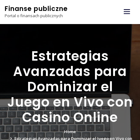
Skip
Finanse publiczne
to
Portal o finansach publicznych
content
Estrategias
Avanzadas para
Dominizar el
Juego en Vivo con
Casino Online
Home
Estrategias Avanzadas para Dominizar el Juego en Vivo con