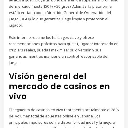
atractiva que incluye un bono bienvenida superior al promedio
del mercado (hasta 150 % + 50 giros). Además, la plataforma
está licenciada por la Dirección General de Ordenación del
Juego (DGOJ), lo que garantiza juego limpio y protección al
jugador.
Este informe resume los hallazgos clave y ofrece
recomendaciones prácticas para que tú, jugador interesado en
crupiers reales, puedas maximizar su diversión y sus
ganancias mientras mantiene un control responsable del
juego.
Visión general del
mercado de casinos en
vivo
El segmento de casinos en vivo representa actualmente el 28 %
del volumen total de apuestas online en España. Los
principales impulsores son la disponibilidad móvil y la mejora