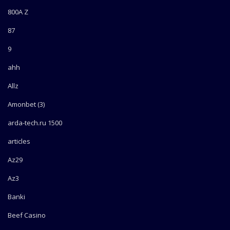
800A Z
87
9
ahh
Allz
Amonbet (3)
arda-tech.ru 1500
articles
Az29
Az3
Banki
Beef Casino