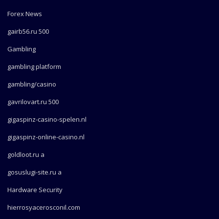
Forex News
gairb56.ru 500
Gambling
gambling platform
gambling/casino
gavrilovart.ru 500
gigaspinz-casino-spelen.nl
gigaspinz-online-casino.nl
goldloot.ru a
gosuslugi-site.ru a
Hardware Security
hierrosyacerosconil.com