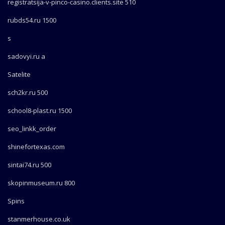
registratsija-v-pinco-casino.clients.site 510
rubds54.ru 1500
s
sadovyi.ru a
Satelite
sch2kr.ru 500
school8-plast.ru 1500
seo_linkk_order
shinefortexas.com
sintai74.ru 500
skopinmuseum.ru 800
Spins
stanmerhouse.co.uk