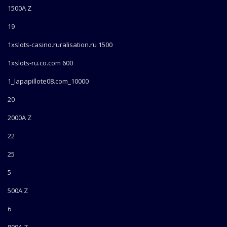
1500A Z
19
1xslots-casino.ruralisation.ru 1500
1xslots-ru.co.com 600
1_lapapillote08.com_10000
20
2000A Z
22
25
5
500A Z
6
800A Z