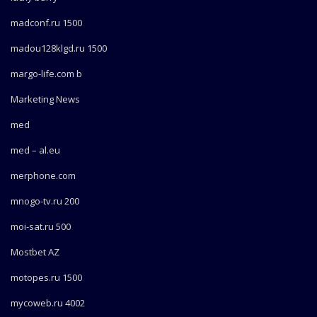
madconf.ru 1500
madou128klgd.ru 1500
margo-life.com b
Marketing News
med
med – al.eu
merphone.com
mnogo-tv.ru 200
moi-sat.ru 500
Mostbet AZ
motopes.ru 1500
mycoweb.ru 4002