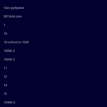
! Без рубрики
007-bsb.com
1
10
10-school.ru 1500
1000A Z
1020A Z
11
12
14
15
1500A G