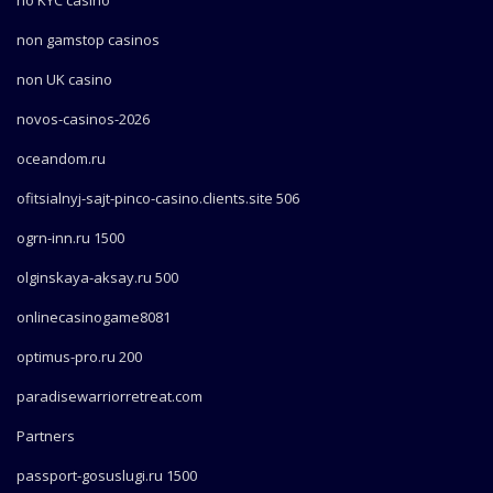
non gamstop casinos
non UK casino
novos-casinos-2026
oceandom.ru
ofitsialnyj-sajt-pinco-casino.clients.site 506
ogrn-inn.ru 1500
olginskaya-aksay.ru 500
onlinecasinogame8081
optimus-pro.ru 200
paradisewarriorretreat.com
Partners
passport-gosuslugi.ru 1500