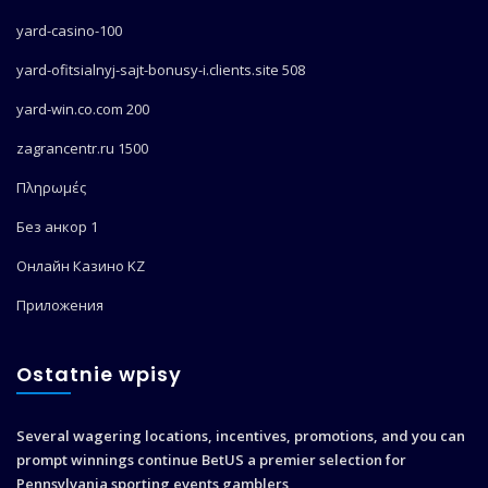
yard-casino-100
yard-ofitsialnyj-sajt-bonusy-i.clients.site 508
yard-win.co.com 200
zagrancentr.ru 1500
Πληρωμές
Без анкор 1
Онлайн Казино KZ
Приложения
Ostatnie wpisy
Several wagering locations, incentives, promotions, and you can
prompt winnings continue BetUS a premier selection for
Pennsylvania sporting events gamblers