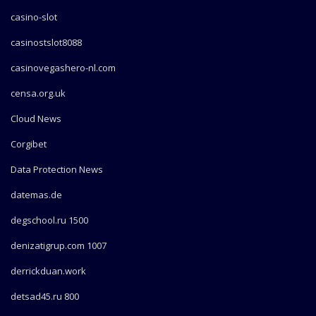
casino-slot
casinostslot8088
casinovegashero-nl.com
censa.org.uk
Cloud News
Corgibet
Data Protection News
datemas.de
degschool.ru 1500
denizatigrup.com 1007
derrickduan.work
detsad45.ru 800