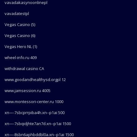
vavadakasynoonlinepl
vavadatestpl
Vegas Casino (5)
Vegas Casino (6)
Vegas Hero NL (1)
wheel-info.ru 409
withdrawal casino CA
www.goodandhealthysd.orgpl 12
www.jamsession.ru 4005
www.montessori-center.ru 1000
xn—-7sbcprrpiba4h.xn--p1ai 500
xn—-7sbqidjhte7an7d.xn--p1ai 1500
xn—-8sbn6aphbddbl0a.xn--p1ai 1500