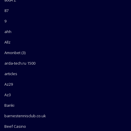
87
9
ahh
Allz
Amonbet (3)
arda-tech.ru 1500
articles
Az29
Az3
Banki
barnestennisclub.co.uk
Beef Casino