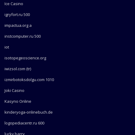
Ice Casino
igryfort.ru 500
impactua.org a
instcomputer.ru 500
iot
isotopegeoscience.org
iwizsol.com (tr)
izmirbotoksdolgu.com 1010
Joki Casino
Kasyno Online
kinderyoga-onlinebuch.de
logopediacentr.ru 600
lucky barry