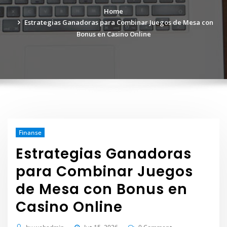
Home
Estrategias Ganadoras para Combinar Juegos de Mesa con
Bonus en Casino Online
Finanse
Estrategias Ganadoras
para Combinar Juegos
de Mesa con Bonus en
Casino Online