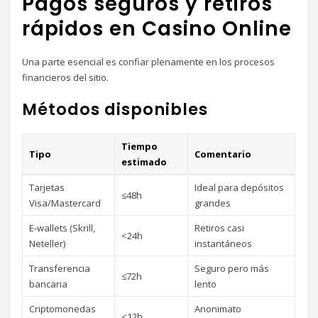
Pagos seguros y retiros
rápidos en Casino Online
Una parte esencial es confiar plenamente en los procesos
financieros del sitio.
Métodos disponibles
Tiempo
Tipo
Comentario
estimado
Tarjetas
Ideal para depósitos
≤48h
Visa/Mastercard
grandes
E‑wallets (Skrill,
Retiros casi
<24h
Neteller)
instantáneos
Transferencia
Seguro pero más
≤72h
bancaria
lento
Criptomonedas
Anonimato
<12h