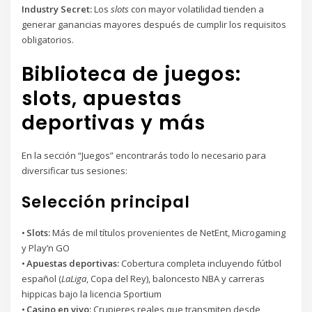
Industry Secret:
Los
slots
con mayor volatilidad tienden a
generar ganancias mayores después de cumplir los requisitos
obligatorios.
Biblioteca de juegos:
slots, apuestas
deportivas y más
En la sección “Juegos” encontrarás todo lo necesario para
diversificar tus sesiones:
Selección principal
•
Slots:
Más de mil títulos provenientes de NetEnt, Microgaming
y Play’n GO
•
Apuestas deportivas:
Cobertura completa incluyendo fútbol
español (
LaLiga
, Copa del Rey), baloncesto NBA y carreras
hippicas bajo la licencia Sportium
•
Casino en vivo:
Crupieres reales que transmiten desde