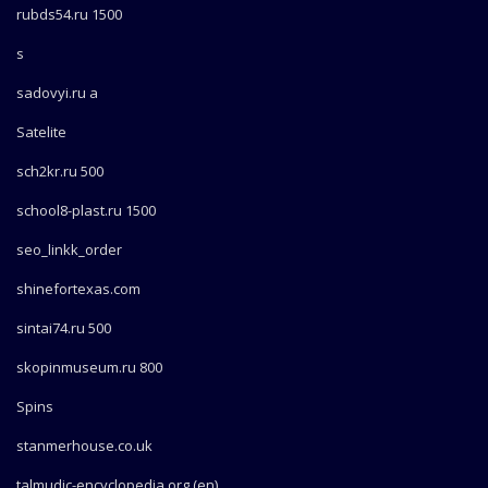
rubds54.ru 1500
s
sadovyi.ru a
Satelite
sch2kr.ru 500
school8-plast.ru 1500
seo_linkk_order
shinefortexas.com
sintai74.ru 500
skopinmuseum.ru 800
Spins
stanmerhouse.co.uk
talmudic-encyclopedia.org (en)