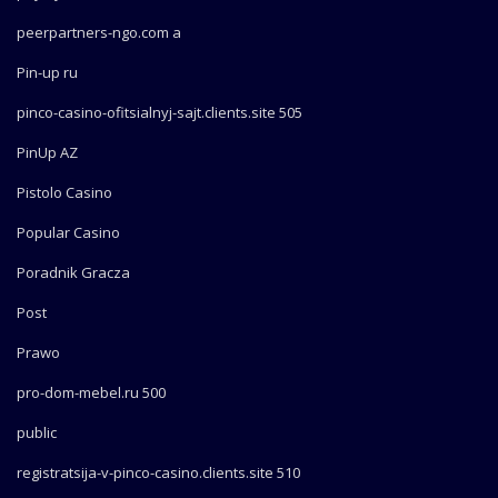
peerpartners-ngo.com a
Pin-up ru
pinco-casino-ofitsialnyj-sajt.clients.site 505
PinUp AZ
Pistolo Casino
Popular Casino
Poradnik Gracza
Post
Prawo
pro-dom-mebel.ru 500
public
registratsija-v-pinco-casino.clients.site 510