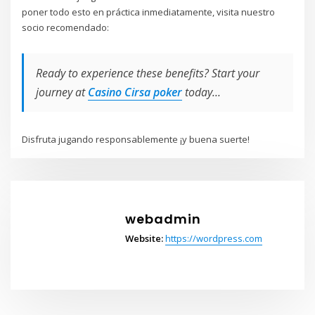
poner todo esto en práctica inmediatamente, visita nuestro
socio recomendado:
Ready to experience these benefits? Start your
journey at
Casino Cirsa poker
today…
Disfruta jugando responsablemente ¡y buena suerte!
webadmin
Website:
https://wordpress.com