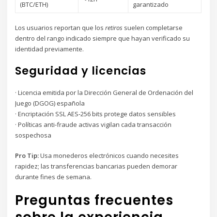
(BTC/ETH)
garantizado
Los usuarios reportan que los
retiros
suelen completarse
dentro del rango indicado siempre que hayan verificado su
identidad previamente.
Seguridad y licencias
· Licencia emitida por la Dirección General de Ordenación del
Juego (DGOG) española
· Encriptación SSL AES‑256 bits protege datos sensibles
· Políticas anti‑fraude activas vigilan cada transacción
sospechosa
Pro Tip:
Usa monederos electrónicos cuando necesites
rapidez; las transferencias bancarias pueden demorar
durante fines de semana.
Preguntas frecuentes