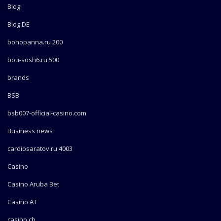
Blog
Blog DE
bohopanna.ru 200
bou-sosh6.ru 500
brands
BSB
bsb007-official-casino.com
Business news
cardiosaratov.ru 4003
Casino
Casino Aruba Bet
Casino AT
casino ch