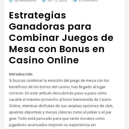
by
webadmin
lut 15, 2026
0 Comment
Estrategias
Ganadoras para
Combinar Juegos de
Mesa con Bonus en
Casino Online
Introducción
Si buscas combinar la emoción del juego de mesa con los
beneficios de los bonos del casino, has llegado al lugar
correcto. En este artículo descubrirás paso a paso cómo
sacarle el máximo provecho al bono bienvenida de Casino
Online, mientras disfrutas de sus amplias opciones de
slots
,
apuestas deportivas
y mesas clásicas como el póker o el pai
gow. Todo está pensado para que tanto novatos como
jugadores avanzados mejoren su experiencia sin