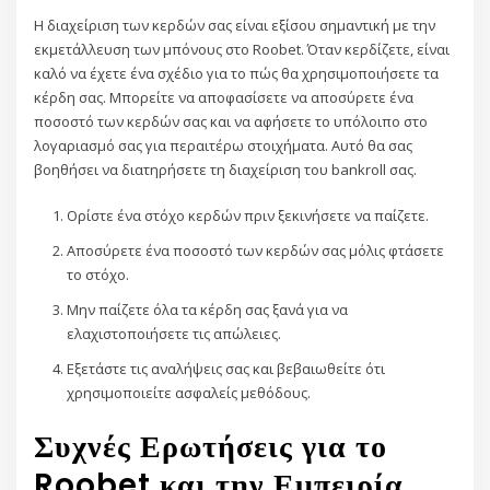
Η διαχείριση των κερδών σας είναι εξίσου σημαντική με την
εκμετάλλευση των μπόνους στο Roobet. Όταν κερδίζετε, είναι
καλό να έχετε ένα σχέδιο για το πώς θα χρησιμοποιήσετε τα
κέρδη σας. Μπορείτε να αποφασίσετε να αποσύρετε ένα
ποσοστό των κερδών σας και να αφήσετε το υπόλοιπο στο
λογαριασμό σας για περαιτέρω στοιχήματα. Αυτό θα σας
βοηθήσει να διατηρήσετε τη διαχείριση του bankroll σας.
Ορίστε ένα στόχο κερδών πριν ξεκινήσετε να παίζετε.
Αποσύρετε ένα ποσοστό των κερδών σας μόλις φτάσετε
το στόχο.
Μην παίζετε όλα τα κέρδη σας ξανά για να
ελαχιστοποιήσετε τις απώλειες.
Εξετάστε τις αναλήψεις σας και βεβαιωθείτε ότι
χρησιμοποιείτε ασφαλείς μεθόδους.
Συχνές Ερωτήσεις για το
Roobet και την Εμπειρία