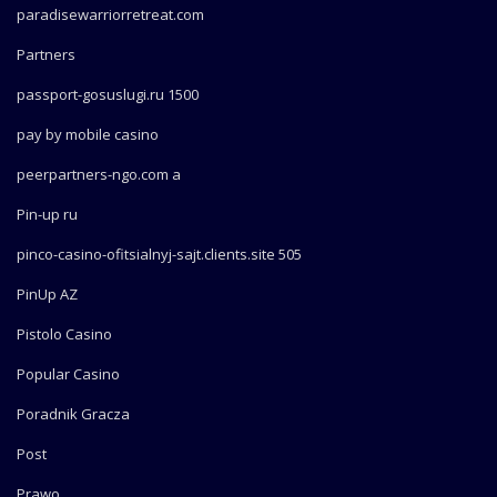
paradisewarriorretreat.com
Partners
passport-gosuslugi.ru 1500
pay by mobile casino
peerpartners-ngo.com a
Pin-up ru
pinco-casino-ofitsialnyj-sajt.clients.site 505
PinUp AZ
Pistolo Casino
Popular Casino
Poradnik Gracza
Post
Prawo