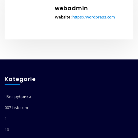
webadmin
Website:
https://wordpress.com
Kategorie
! Без рубрики
007-bsb.com
1
10