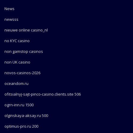
News
newsss
nieuwe online casino_nl
no KYC casino
non gamstop casinos
non UK casino
novos-casinos-2026
oceandom.ru
ofitsialnyj-sajt-pinco-casino.clients.site 506
ogrn-inn.ru 1500
olginskaya-aksay.ru 500
optimus-pro.ru 200