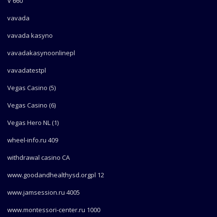
V 660
vavada
vavada kasyno
vavadakasynoonlinepl
vavadatestpl
Vegas Casino (5)
Vegas Casino (6)
Vegas Hero NL (1)
wheel-info.ru 409
withdrawal casino CA
www.goodandhealthysd.orgpl 12
www.jamsession.ru 4005
www.montessori-center.ru 1000