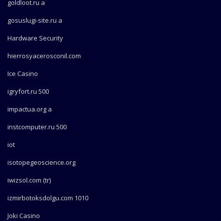
goldloot.ru a
gosuslugi-site.ru a
Hardware Security
hierrosyacerosconil.com
Ice Casino
igryfort.ru 500
impactua.org a
instcomputer.ru 500
iot
isotopegeoscience.org
iwizsol.com (tr)
izmirbotoksdolgu.com 1010
Joki Casino