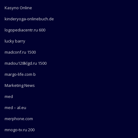
Kasyno Online
kinderyoga-onlinebuch.de
logopediacentr.ru 600
lucky barry
madconf.ru 1500
madou128klgd.ru 1500
margo-life.com b
Marketing News
med
med – al.eu
merphone.com
mnogo-tv.ru 200