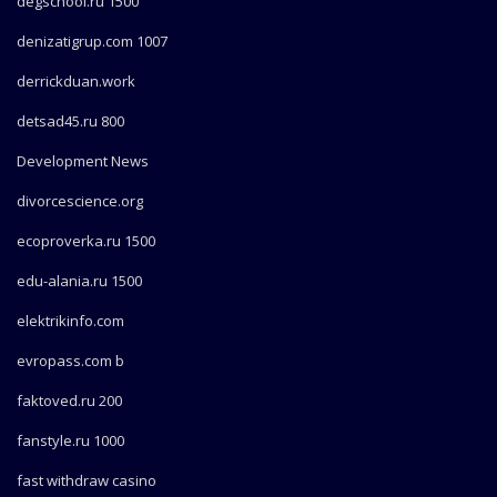
degschool.ru 1500
denizatigrup.com 1007
derrickduan.work
detsad45.ru 800
Development News
divorcescience.org
ecoproverka.ru 1500
edu-alania.ru 1500
elektrikinfo.com
evropass.com b
faktoved.ru 200
fanstyle.ru 1000
fast withdraw casino