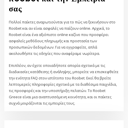
σας
Πολλοί παίκτες αναρωτιούνται για το πώς να ξεκινήσουν στο
Roobet και αν είναι ασφαλές να παίζουν online. Αρχικά, το
Roobet είναι ένα αξιόπιστο online καζίνο που προσφέρει
ασφαλείς μεθόδους πληρωμής και προστασία των
προσωπικών δεδομένων. Για να εγγραφείτε, απλά
ακολουθήστε τις οδηγίες που αναφέραμε νωρίτερα.
Επιπλέον, αν έχετε οποιαδήποτε απορία σχετικά με τις
διαδικασίες κατάθεσης ή ανάληψης, μπορείτε να επισκεφθείτε
την ενότητα FAQ στον ιστότοπο του Roobet. Εκεί θα βρείτε
λεπτομερείς πληροφορίες σχετικά με τα διαθέσιμα παιχνίδια,
τις προσφορές και την υποστήριξη πελατών. Το Roobet
Greece είναι μια αναπτυσσόμενη κοινότητα, και οι παίκτες
συχνά μοιράζονται τις εμπειρίες τους.