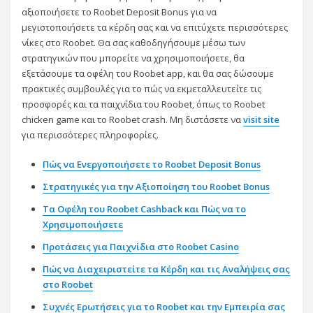
αξιοποιήσετε το Roobet Deposit Bonus για να
μεγιστοποιήσετε τα κέρδη σας και να επιτύχετε περισσότερες
νίκες στο Roobet. Θα σας καθοδηγήσουμε μέσω των
στρατηγικών που μπορείτε να χρησιμοποιήσετε, θα
εξετάσουμε τα οφέλη του Roobet app, και θα σας δώσουμε
πρακτικές συμβουλές για το πώς να εκμεταλλευτείτε τις
προσφορές και τα παιχνίδια του Roobet, όπως το Roobet
chicken game και το Roobet crash. Μη διστάσετε να
visit site
για περισσότερες πληροφορίες.
Πώς να Ενεργοποιήσετε το Roobet Deposit Bonus
Στρατηγικές για την Αξιοποίηση του Roobet Bonus
Τα Οφέλη του Roobet Cashback και Πώς να το
Χρησιμοποιήσετε
Προτάσεις για Παιχνίδια στο Roobet Casino
Πώς να Διαχειριστείτε τα Κέρδη και τις Αναλήψεις σας
στο Roobet
Συχνές Ερωτήσεις για το Roobet και την Εμπειρία σας