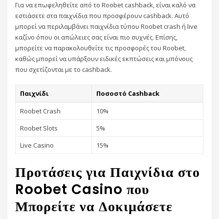
Για να επωφεληθείτε από το Roobet cashback, είναι καλό να
εστιάσετε στα παιχνίδια που προσφέρουν cashback. Αυτό
μπορεί να περιλαμβάνει παιχνίδια τύπου Roobet crash ή live
καζίνο όπου οι απώλειες σας είναι πιο συχνές. Επίσης,
μπορείτε να παρακολουθείτε τις προσφορές του Roobet,
καθώς μπορεί να υπάρξουν ειδικές εκπτώσεις και μπόνους
που σχετίζονται με το cashback.
Παιχνίδι
Ποσοστό Cashback
Roobet Crash
10%
Roobet Slots
5%
Live Casino
15%
Προτάσεις για Παιχνίδια στο
Roobet Casino που
Μπορείτε να Δοκιμάσετε