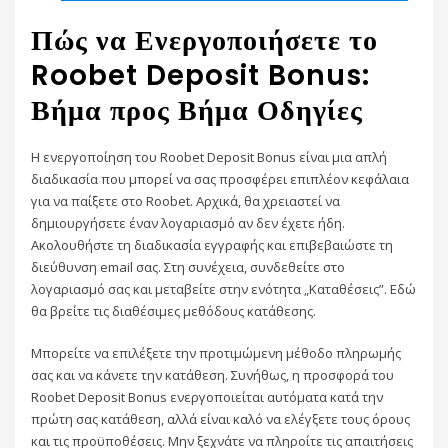
Πώς να Ενεργοποιήσετε το
Roobet Deposit Bonus:
Βήμα προς Βήμα Οδηγίες
Η ενεργοποίηση του Roobet Deposit Bonus είναι μια απλή
διαδικασία που μπορεί να σας προσφέρει επιπλέον κεφάλαια
για να παίξετε στο Roobet. Αρχικά, θα χρειαστεί να
δημιουργήσετε έναν λογαριασμό αν δεν έχετε ήδη.
Ακολουθήστε τη διαδικασία εγγραφής και επιβεβαιώστε τη
διεύθυνση email σας. Στη συνέχεια, συνδεθείτε στο
λογαριασμό σας και μεταβείτε στην ενότητα „Καταθέσεις”. Εδώ
θα βρείτε τις διαθέσιμες μεθόδους κατάθεσης.
Μπορείτε να επιλέξετε την προτιμώμενη μέθοδο πληρωμής
σας και να κάνετε την κατάθεση. Συνήθως, η προσφορά του
Roobet Deposit Bonus ενεργοποιείται αυτόματα κατά την
πρώτη σας κατάθεση, αλλά είναι καλό να ελέγξετε τους όρους
και τις προϋποθέσεις. Μην ξεχνάτε να πληροίτε τις απαιτήσεις