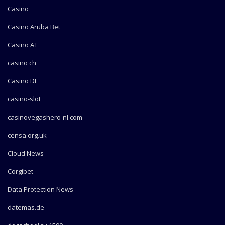
Casino
Casino Aruba Bet
Casino AT
casino ch
Casino DE
casino-slot
casinovegashero-nl.com
censa.org.uk
Cloud News
Corgibet
Data Protection News
datemas.de