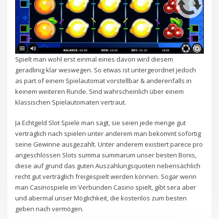
Spielt man wohl erst einmal eines davon wird diesem
geradlinig klar weswegen. So etwas ist untergeordnet jedoch
as part of einem Spielautomat vorstellbar & anderenfalls in
keinem weiteren Runde. Sind wahrscheinlich über einem
klassischen Spielautomaten vertraut.
Ja Echtgeld Slot Spiele man sagt, sie seien jede menge gut
verträglich nach spielen unter anderem man bekommt sofortig
seine Gewinne ausgezahlt. Unter anderem existiert parece pro
angeschlossen Slots summa summarum unser besten Bonis,
diese auf grund das guten Auszahlungsquoten nebensächlich
recht gut verträglich freigespielt werden können. Sogar wenn
man Casinospiele im Verbunden Casino spielt, gibt sera aber
und abermal unser Möglichkeit, die kostenlos zum besten
geben nach vermögen.