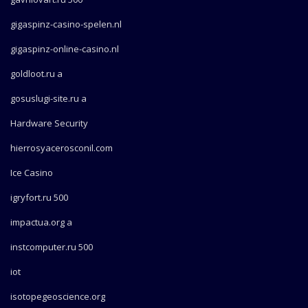
gigaspinz-casino-spelen.nl
gigaspinz-online-casino.nl
goldloot.ru a
gosuslugi-site.ru a
Hardware Security
hierrosyacerosconil.com
Ice Casino
igryfort.ru 500
impactua.org a
instcomputer.ru 500
iot
isotopegeoscience.org