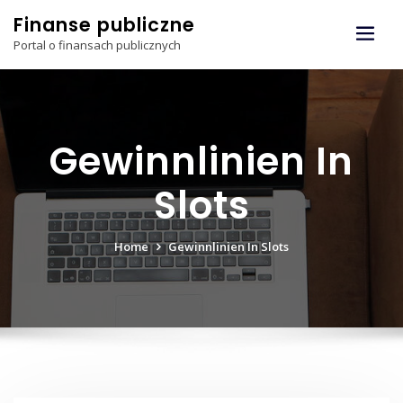
Skip
Finanse publiczne
to
Portal o finansach publicznych
content
Gewinnlinien In
Slots
Home
Gewinnlinien In Slots