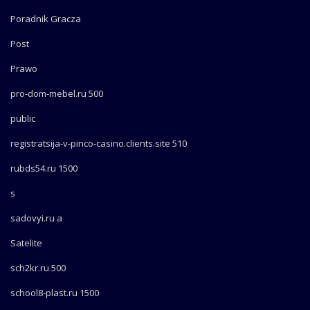
Poradnik Gracza
Post
Prawo
pro-dom-mebel.ru 500
public
registratsija-v-pinco-casino.clients.site 510
rubds54.ru 1500
s
sadovyi.ru a
Satelite
sch2kr.ru 500
school8-plast.ru 1500