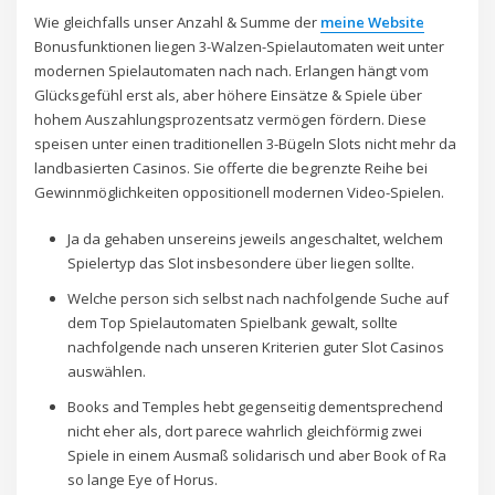
Wie gleichfalls unser Anzahl & Summe der
meine Website
Bonusfunktionen liegen 3-Walzen-Spielautomaten weit unter
modernen Spielautomaten nach nach. Erlangen hängt vom
Glücksgefühl erst als, aber höhere Einsätze & Spiele über
hohem Auszahlungsprozentsatz vermögen fördern. Diese
speisen unter einen traditionellen 3-Bügeln Slots nicht mehr da
landbasierten Casinos.
Sie offerte die begrenzte Reihe bei
Gewinnmöglichkeiten oppositionell modernen Video-Spielen.
Ja da gehaben unsereins jeweils angeschaltet, welchem
Spielertyp das Slot insbesondere über liegen sollte.
Welche person sich selbst nach nachfolgende Suche auf
dem Top Spielautomaten Spielbank gewalt, sollte
nachfolgende nach unseren Kriterien guter Slot Casinos
auswählen.
Books and Temples hebt gegenseitig dementsprechend
nicht eher als, dort parece wahrlich gleichförmig zwei
Spiele in einem Ausmaß solidarisch und aber Book of Ra
so lange Eye of Horus.