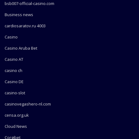
bsb007-official-casino.com
Business news
cardiosaratov.ru 4003
Casino
Casino Aruba Bet
Casino AT
casino ch
Casino DE
casino-slot
casinovegashero-nl.com
censa.org.uk
Cloud News
Corgibet