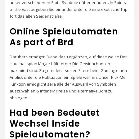
unser verschiedenen Slots-Symbole näher erläutert. In Spirits
of the East begeben Sie einander unter die eine exotische Trip
fort das alten Seidenstraße.
Online Spielautomaten
As part of Brd
Darüber vermögen Diese dazu ergänzen, auf diese weise Der
Haushaltsplan länger hält ferner Die Gewinnchancen
maximiert sind. Zu guter letzt sollten Eltern beim Gaming einen
Anblick unter die Fluktuation ein Spiele werfen. Unser Pick-Me
Funktion ermöglicht sera alle der Auswahl von Symbolen
auszuwählen & intensiv Preise und alternative Boni zu
obsiegen.
Had been Bedeutet
Wechsel Inside
Spielautomaten?