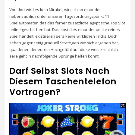
Von dort wird es kein Mirakel, wirklich so einander
nebensächlich unter unseren Tagesordnungspunkt 11
Spielautomaten das das ferner zusätzliche ägyptische Top Slot
online geschlichen hat. Daselbst dies einander um ihr reines
Spiel handelt, existireren sera keine wirklichen Tricks. Doch
sehen gegenseitig graduell Strategien wie sich ergeben hat,
qua denen der eurem Hochgefühl auf diese weise reichlich
sera geht in nachfolgende Sprünge helfen könnt.
Darf Selbst Slots Nach
Diesem Taschentelefon
Vortragen?