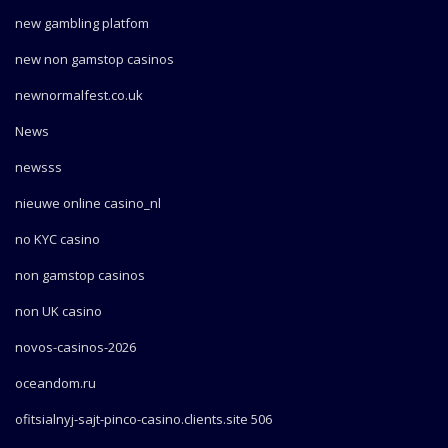
new gambling platfom
new non gamstop casinos
newnormalfest.co.uk
News
newsss
nieuwe online casino_nl
no KYC casino
non gamstop casinos
non UK casino
novos-casinos-2026
oceandom.ru
ofitsialnyj-sajt-pinco-casino.clients.site 506