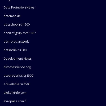
Data Protection News
datemas.de
degschool.ru 1500
denizatigrup.com 1007
derrickduan.work
detsad45.ru 800
Development News
divorcescience.org
ecoproverka.ru 1500
edu-alania.ru 1500
elektrikinfo.com
evropass.com b