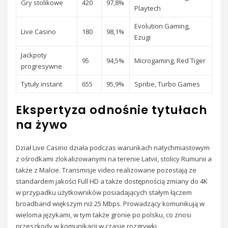
Gry stolikowe
420
97,8%
Playtech
Evolution Gaming,
Live Casino
180
98,1%
Ezugi
Jackpoty
95
94,5%
Microgaming, Red Tiger
progresywne
Tytuły instant
655
95,9%
Spribe, Turbo Games
Ekspertyza odnośnie tytułach
na żywo
Dział Live Casino działa podczas warunkach natychmiastowym
z ośrodkami zlokalizowanymi na terenie Latvii, stolicy Rumunii a
także z Malcie. Transmisje video realizowane pozostają ze
standardem jakości Full HD a także dostępnością zmiany do 4K
w przypadku użytkowników posiadających stałym łączem
broadband większym niż 25 Mbps. Prowadzący komunikują w
wieloma językami, w tym także gronie po polsku, co znosi
przeszkody w komunikacji w czasie rozgrywki.