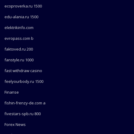
ecoproverka.ru 1500
edu-alania.ru 1500
elektrikinfo.com
evropass.com b
faktoved.ru 200
fanstyle.ru 1000
fast withdraw casino
feelyourbody.ru 1500
Finanse
fishin-frenzy-de.com a
fivestars-spb.ru 800
Forex News