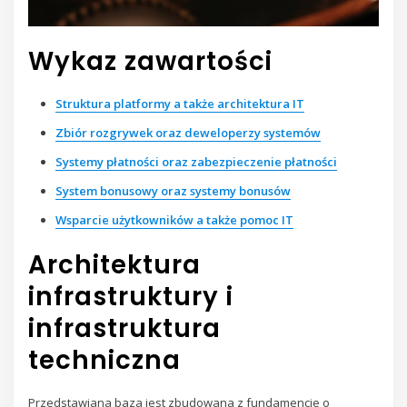
Wykaz zawartości
Struktura platformy a także architektura IT
Zbiór rozgrywek oraz deweloperzy systemów
Systemy płatności oraz zabezpieczenie płatności
System bonusowy oraz systemy bonusów
Wsparcie użytkowników a także pomoc IT
Architektura
infrastruktury i
infrastruktura
techniczna
Przedstawiana baza jest zbudowana z fundamencie o