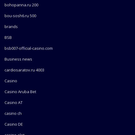
bohopanna.ru 200
bou-sosh6.ru 500
brands
BSB
bsb007-official-casino.com
Business news
cardiosaratov.ru 4003
Casino
Casino Aruba Bet
Casino AT
casino ch
Casino DE