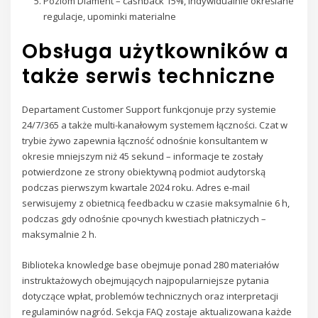
Poziom Diament – cashback 15%, indywidualnie określane
regulacje, upominki materialne
Obsługa użytkowników a
także serwis techniczne
Departament Customer Support funkcjonuje przy systemie
24/7/365 a także multi-kanałowym systemem łączności. Czat w
trybie żywo zapewnia łączność odnośnie konsultantem w
okresie mniejszym niż 45 sekund – informacje te zostały
potwierdzone ze strony obiektywną podmiot audytorską
podczas pierwszym kwartale 2024 roku. Adres e-mail
serwisujemy z obietnicą feedbacku w czasie maksymalnie 6 h,
podczas gdy odnośnie срочnych kwestiach płatniczych –
maksymalnie 2 h.
Biblioteka knowledge base obejmuje ponad 280 materiałów
instruktażowych obejmujących najpopularniejsze pytania
dotyczące wpłat, problemów technicznych oraz interpretacji
regulaminów nagród. Sekcja FAQ zostaje aktualizowana każde