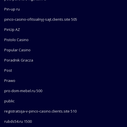
Pin-up ru
pinco-casino-ofitsialnyj-sajt.clients.site 505
PinUp AZ
Pistolo Casino
Popular Casino
Poradnik Gracza
Post
Prawo
pro-dom-mebel.ru 500
public
registratsija-v-pinco-casino.clients.site 510
rubds54.ru 1500