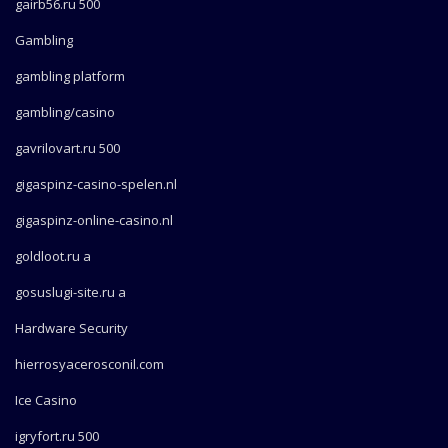
gairb56.ru 500
Gambling
gambling platform
gambling/casino
gavrilovart.ru 500
gigaspinz-casino-spelen.nl
gigaspinz-online-casino.nl
goldloot.ru a
gosuslugi-site.ru a
Hardware Security
hierrosyacerosconil.com
Ice Casino
igryfort.ru 500