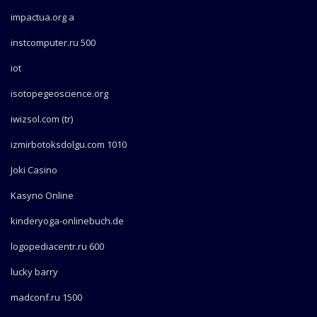
impactua.org a
instcomputer.ru 500
iot
isotopegeoscience.org
iwizsol.com (tr)
izmirbotoksdolgu.com 1010
Joki Casino
Kasyno Online
kinderyoga-onlinebuch.de
logopediacentr.ru 600
lucky barry
madconf.ru 1500