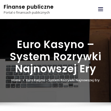
Skip
Finanse publiczne
to
Portal o finansach publicznych
content
Euro Kasyno –
System Rozrywki
Najnowszej Ery
Home
Euro Kasyno – System Rozrywki Najnowszej Ery