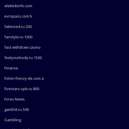
elektrikinfo.com
evropass.com b
faktoved.ru 200
fanstyle.ru 1000
fast withdraw casino
feelyourbody.ru 1500
Finanse
fishin-frenzy-de.com a
fivestars-spb.ru 800
Forex News
gairb56.ru 500
Gambling