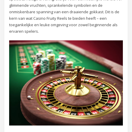
glimmende vruchten, sprankelende symbolen en de
onmiskenbare spanning van een draaiende gokkast. Dit is de
kern van wat Casino Fruity Reels te bieden heeft – een
toegankelijke en leuke omgeving voor zowel beginnende als
ervaren spelers.