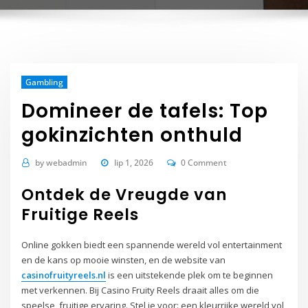
Gambling
Domineer de tafels: Top
gokinzichten onthuld
by
webadmin
lip 1, 2026
0 Comment
Ontdek de Vreugde van
Fruitige Reels
Online gokken biedt een spannende wereld vol entertainment
en de kans op mooie winsten, en de website van
casinofruityreels.nl
is een uitstekende plek om te beginnen
met verkennen. Bij Casino Fruity Reels draait alles om die
speelse, fruitige ervaring. Stel je voor: een kleurrijke wereld vol