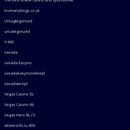
toomanyblogs.co.uk
Uncagtegorized
uncategorized
V 660
vavada
vavada kasyno
vavadakasynoonlinepl
vavadatestpl
Vegas Casino (5)
Vegas Casino (6)
Vegas Hero NL (1)
wheel-info.ru 409