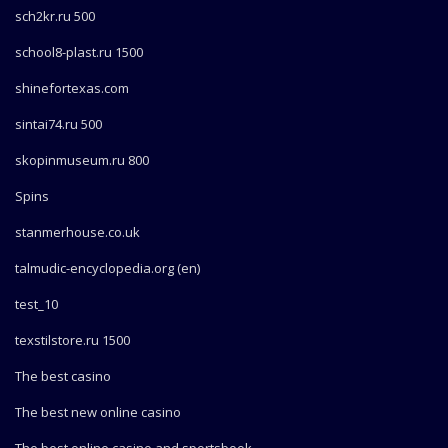
sch2kr.ru 500
school8-plast.ru 1500
shinefortexas.com
sintai74.ru 500
skopinmuseum.ru 800
Spins
stanmerhouse.co.uk
talmudic-encyclopedia.org (en)
test_10
texstilstore.ru 1500
The best casino
The best new online casino
The best online casino and sportsbook