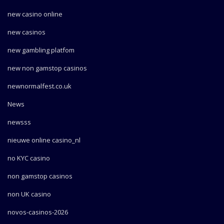
new casino online
new casinos
new gambling platfom
new non gamstop casinos
newnormalfest.co.uk
News
newsss
nieuwe online casino_nl
no KYC casino
non gamstop casinos
non UK casino
novos-casinos-2026