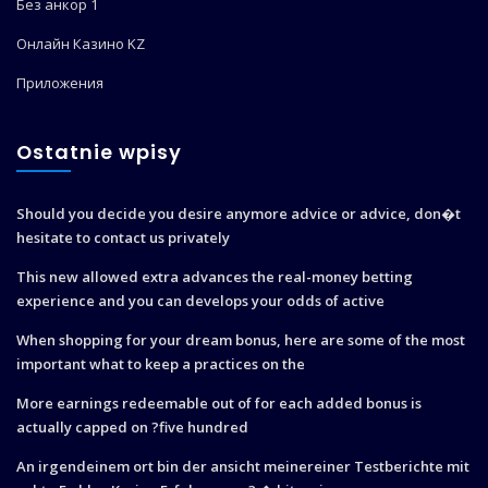
Без анкор 1
Онлайн Казино KZ
Приложения
Ostatnie wpisy
Should you decide you desire anymore advice or advice, don�t
hesitate to contact us privately
This new allowed extra advances the real-money betting
experience and you can develops your odds of active
When shopping for your dream bonus, here are some of the most
important what to keep a practices on the
More earnings redeemable out of for each added bonus is
actually capped on ?five hundred
An irgendeinem ort bin der ansicht meinereiner Testberichte mit