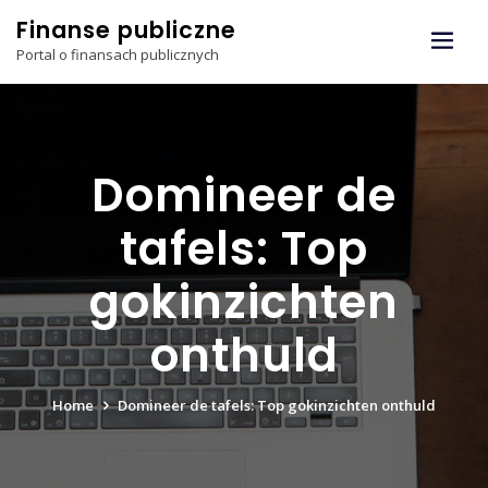
Skip
Finanse publiczne
to
Portal o finansach publicznych
content
Domineer de
tafels: Top
gokinzichten
onthuld
Home
Domineer de tafels: Top gokinzichten onthuld