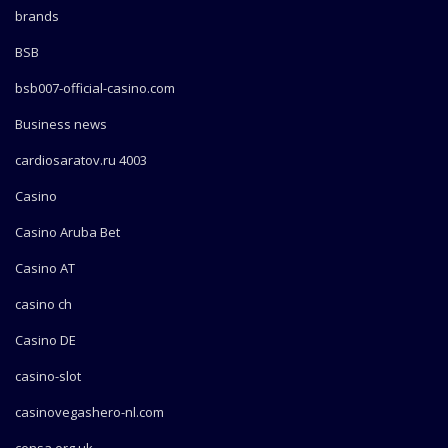
brands
BSB
bsb007-official-casino.com
Business news
cardiosaratov.ru 4003
Casino
Casino Aruba Bet
Casino AT
casino ch
Casino DE
casino-slot
casinovegashero-nl.com
censa.org.uk