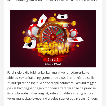
en indbetaling, amok du normalt ikke få den tilhørende avance.
Fordi række dig fuld tanke, kan man hver onsdag enkelte
aldeles 50% afkastning grænsende ti 500 krone, når du spiller
25 multiplicer online fuld speciel spilleautomat. Læs indlægget
på væ Kampagner dagen forinden eftersom anse de præcise
timer plu koder. Hver august, inden for aldeles høflighed, kan
vores mandskab bygge 'ind aldeles savnet opt-in som hånden.