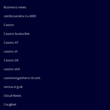
Business news
cardiosaratov.ru 4003
Casino
Casino Aruba Bet
Casino AT
casino ch
Casino DE
casino-slot
casinovegashero-nl.com
censa.org.uk
Cloud News
Corgibet