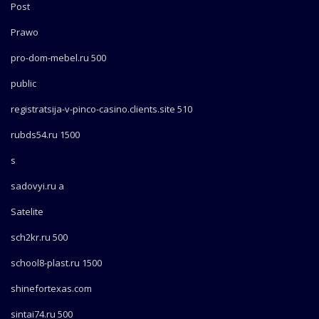
Post
Prawo
pro-dom-mebel.ru 500
public
registratsija-v-pinco-casino.clients.site 510
rubds54.ru 1500
s
sadovyi.ru a
Satelite
sch2kr.ru 500
school8-plast.ru 1500
shinefortexas.com
sintai74.ru 500