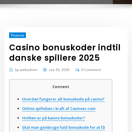
Finanse
Casino bonuskoder indtil
danske spillere 2025
by
webadmin
cze 26, 2026
0 Comment
Content
Hvordan fungerer alt bonuskode på casino?
Online spilleban i kraft af Casinoer.com
Hvilken er på kasino bonuskoder?
Skal man genbruge fuld bonuskode for at få