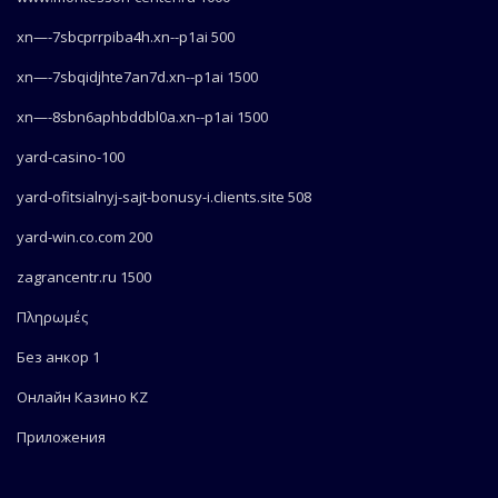
xn—-7sbcprrpiba4h.xn--p1ai 500
xn—-7sbqidjhte7an7d.xn--p1ai 1500
xn—-8sbn6aphbddbl0a.xn--p1ai 1500
yard-casino-100
yard-ofitsialnyj-sajt-bonusy-i.clients.site 508
yard-win.co.com 200
zagrancentr.ru 1500
Πληρωμές
Без анкор 1
Онлайн Казино KZ
Приложения