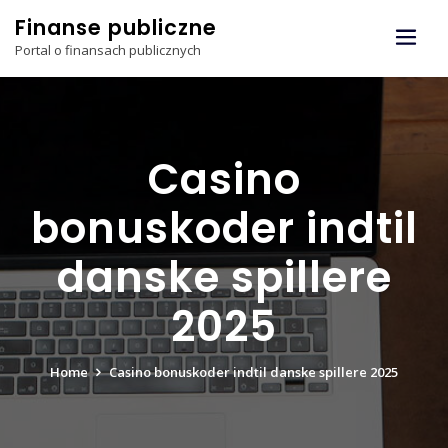
Skip
Finanse publiczne
to
Portal o finansach publicznych
content
Casino
bonuskoder indtil
danske spillere
2025
Home
Casino bonuskoder indtil danske spillere 2025